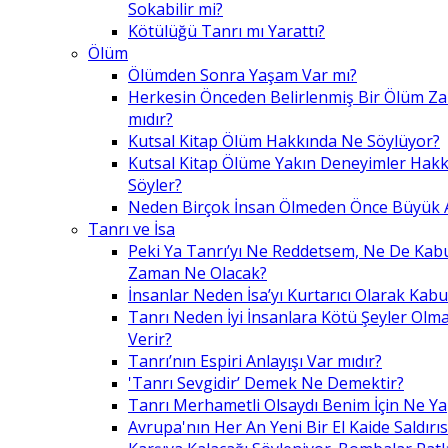
Sokabilir mi?
Kötülüğü Tanrı mı Yarattı?
Ölüm
Ölümden Sonra Yaşam Var mı?
Herkesin Önceden Belirlenmiş Bir Ölüm Z
mıdır?
Kutsal Kitap Ölüm Hakkında Ne Söylüyor?
Kutsal Kitap Ölüme Yakın Deneyimler Hak
Söyler?
Neden Birçok İnsan Ölmeden Önce Büyük A
Tanrı ve İsa
Peki Ya Tanrı’yı Ne Reddetsem, Ne De Kab
Zaman Ne Olacak?
İnsanlar Neden İsa’yı Kurtarıcı Olarak Kabu
Tanrı Neden İyi İnsanlara Kötü Şeyler Olma
Verir?
Tanrı’nın Espiri Anlayışı Var mıdır?
'Tanrı Sevgidir’ Demek Ne Demektir?
Tanrı Merhametli Olsaydı Benim İçin Ne Ya
Avrupa'nın Her An Yeni Bir El Kaide Saldırıs