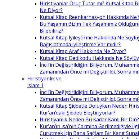
Hıristiyanlar Oruç Tutar mı? Kutsal Kitap
Ne Diyor?
Kutsal Kitap Reenkarnasyon Hakkında Ne 
Bu Yaşamın Bizim Tek Yaşamımız Olduğunu
Bilebiliriz?
Kutsal Kitap İyileştirme Hakkında Ne Söylü
Bağışlatmada İyileştirme Var mıdır?
Kutsal Kitap Araf Hakkında Ne Diyor?
Kutsal Kitap Dedikodu Hakkında Ne Söylüy
İncil’in Değiştirildiğini Biliyorum. Muhamme
Zamanından Önce mi Değiştirildi, Sonra mı
Hıristiyanlık ve
İslam 1
İncil’in Değiştirildiğini Biliyorum. Muhamme
Zamanından Önce mi Değiştirildi, Sonra mı
Kutsal Kitap Şiddetle Doluyken Neden Hıris
Kur’an’daki Şiddeti Eleştiriyorlar?
Hıristiyanlık Neden Bu Kadar Kanlı Bir Din?
Kur’an’ın İsa’nın Çarmıha Gerilmediğiyle İlgil
Çürütmek İçin Bana Sağlam Bir Kanıt Sunabi