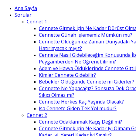
Ana Sayfa
Sorular
Cennet 1
Cennete Gitmek İçin Ne Kadar Dürüst Olma
Cennette Günah İşlememiz Mümkün mü?
Cennette Olduğumuz Zaman Dünyadaki Ya
Hatırlayacak mıyız?
Cennete Nasıl Gidebileceğim Konusunda İ
Peygamberden Ne Öğrenebilirim?
Adem ve Havva Öldüklerinde Cennete Gittil
Kimler Cennete Gidebilir?
Bebekler Öldüğünde Cennete mi Giderler?
Cennette Ne Yapacağız? Sonsuza Dek Ora
Sıkıcı Olmaz mı?
Cennette Herkes Kaç Yaşında Olacak?
İsa Cennete Giden Tek Yol mudur?
Cennet 2
Cennete Odaklanmak Kaçış Değil mi?
Cennete Gitmek İçin Ne Kadar İyi Olmam G
Kadar İyi, Yeteri Kadar İyi Sayılır?