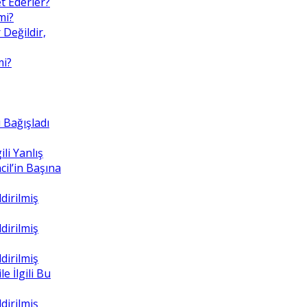
t Ederler?
mi?
 Değildir,
mi?
 Bağışladı
ili Yanlış
il’in Başına
dirilmiş
dirilmiş
dirilmiş
e İlgili Bu
dirilmiş