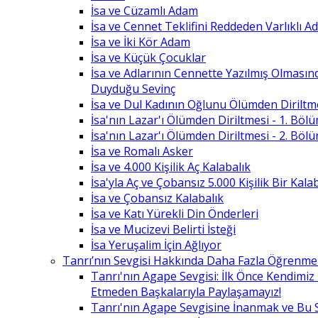
İsa ve Cüzamlı Adam
İsa ve Cennet Teklifini Reddeden Varlıklı 
İsa ve İki Kör Adam
İsa ve Küçük Çocuklar
İsa ve Adlarının Cennette Yazılmış Olması
Duyduğu Sevinç
İsa ve Dul Kadının Oğlunu Ölümden Diriltm
İsa'nın Lazar'ı Ölümden Diriltmesi - 1. Böl
İsa'nın Lazar'ı Ölümden Diriltmesi - 2. Böl
İsa ve Romalı Asker
İsa ve 4.000 Kişilik Aç Kalabalık
İsa'yla Aç ve Çobansız 5.000 Kişilik Bir Kala
İsa ve Çobansız Kalabalık
İsa ve Katı Yürekli Din Önderleri
İsa ve Mucizevi Belirti İsteği
İsa Yeruşalim İçin Ağlıyor
Tanrı’nın Sevgisi Hakkında Daha Fazla Öğrenme
Tanrı'nın Agape Sevgisi: İlk Önce Kendimi
Etmeden Başkalarıyla Paylaşamayız!
Tanrı'nın Agape Sevgisine İnanmak ve Bu 