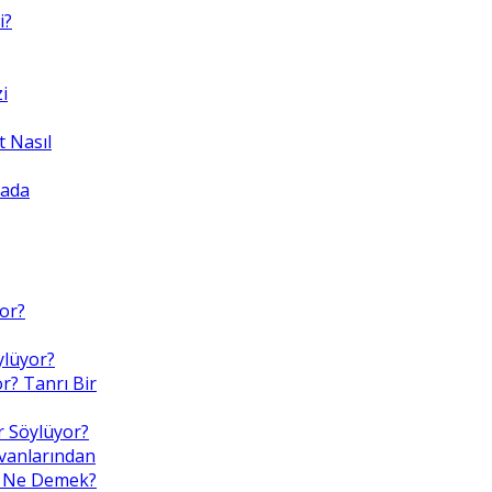
i?
i
 Nasıl
yada
yor?
ylüyor?
r? Tanrı Bir
r Söylüyor?
nvanlarından
Bu, Ne Demek?