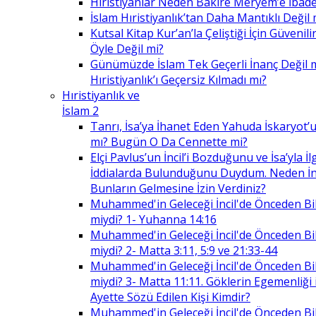
Hıristiyanlar Neden Bakire Meryem’e İbade
İslam Hıristiyanlık’tan Daha Mantıklı Değil 
Kutsal Kitap Kur’an’la Çeliştiği İçin Güvenilir
Öyle Değil mi?
Günümüzde İslam Tek Geçerli İnanç Değil 
Hıristiyanlık’ı Geçersiz Kılmadı mı?
Hıristiyanlık ve
İslam 2
Tanrı, İsa’ya İhanet Eden Yahuda İskaryot’u
mı? Bugün O Da Cennette mi?
Elçi Pavlus’un İncil’i Bozduğunu ve İsa’yla İlg
İddialarda Bulunduğunu Duydum. Neden İnc
Bunların Gelmesine İzin Verdiniz?
Muhammed'in Geleceği İncil'de Önceden Bil
miydi? 1- Yuhanna 14:16
Muhammed'in Geleceği İncil'de Önceden Bil
miydi? 2- Matta 3:11, 5:9 ve 21:33-44
Muhammed'in Geleceği İncil'de Önceden Bil
miydi? 3- Matta 11:11. Göklerin Egemenliği il
Ayette Sözü Edilen Kişi Kimdir?
Muhammed'in Geleceği İncil'de Önceden Bil