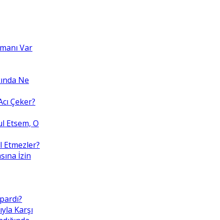
amanı Var
kında Ne
cı Çeker?
ul Etsem, O
l Etmezler?
sına İzin
pardı?
ıyla Karşı