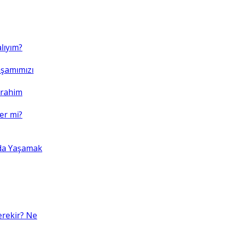
lıyım?
şamımızı
brahim
er mi?
da Yaşamak
erekir? Ne