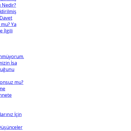
ı Nedir?
dirilmiş
 Davet
 mu? Ya
İlgili
ünmüyorum.
izin İsa
lduğunu
Sonsuz mu?
eme
ennete
rınız İçin
 Düşünceler