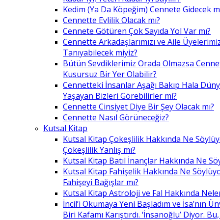
Kedim (Ya Da Köpeğim) Cennete Gidecek m
Cennette Evlilik Olacak mı?
Cennete Götüren Çok Sayıda Yol Var mı?
Cennette Arkadaşlarımızı ve Aile Üyelerimiz
Tanıyabilecek miyiz?
Bütün Sevdiklerimiz Orada Olmazsa Cennet
Kusursuz Bir Yer Olabilir?
Cennetteki İnsanlar Aşağı Bakıp Hala Dün
Yaşayan Bizleri Görebilirler mi?
Cennette Cinsiyet Diye Bir Şey Olacak mı?
Cennette Nasıl Görüneceğiz?
Kutsal Kitap
Kutsal Kitap Çokeşlilik Hakkında Ne Söylü
Çokeşlilik Yanlış mı?
Kutsal Kitap Batıl İnançlar Hakkında Ne Sö
Kutsal Kitap Fahişelik Hakkında Ne Söylüyo
Fahişeyi Bağışlar mı?
Kutsal Kitap Astroloji ve Fal Hakkında Nele
İncil’i Okumaya Yeni Başladım ve İsa’nın Ü
Biri Kafamı Karıştırdı. ‘İnsanoğlu’ Diyor. 