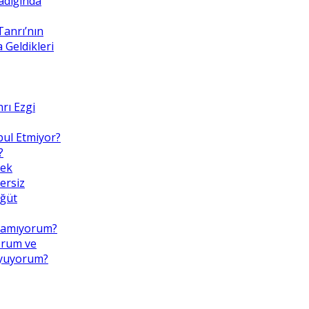
adığında
Tanrı’nın
Geldikleri
rı Ezgi
bul Etmiyor?
?
mek
ersiz
Öğüt
pamıyorum?
orum ve
uyuyorum?