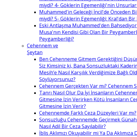
miydi? 4- Göklerin Egemenliği'nin Unsurlar
Muhammed'in Geleceği İncil'de Önceden Bil
miydi? 5- Göklerin Egemenliği: Kral'dan Bir
Eski Antlaşma Muhammed'den Bahsediyor
Musa'nın Kendisi Gibi Olan Bir Peygamberle 
Peygamberliği?
Cehennem ve
Şeytan
Ben Cehenneme Gitmem Gerektiğini Düş
Siz Kimsiniz ki, Bana Sonsuzluktaki Kaderim
Mesih’e Nasıl Karşılık Verdiğimize Bağlı O
Söylüyorsunuz?
Cehennem Gerçekten Var mı? Cehennem 
Tanrı Nasıl Olur Da İyi İnsanların Cehenn
Gitmesine İzin Verirken Kötü İnsanların C
Gitmesine İzin Verir?
Cehennemde Farklı Ceza Düzeyleri Var mı?
Sonsuzluğu Cehennemde Geçirmek Günahla
Nasıl Adil Bir Ceza Sayılabilir?
İblis Aklımızı Okuyabilir mi Ya Da Aklımıza