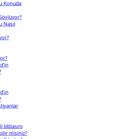
 Bu Konuda
Söylüyor?
 Nasıl
yor?
or?
d’in
?
d’in
?
tiyanlar
i İddiasını
lir misiniz?