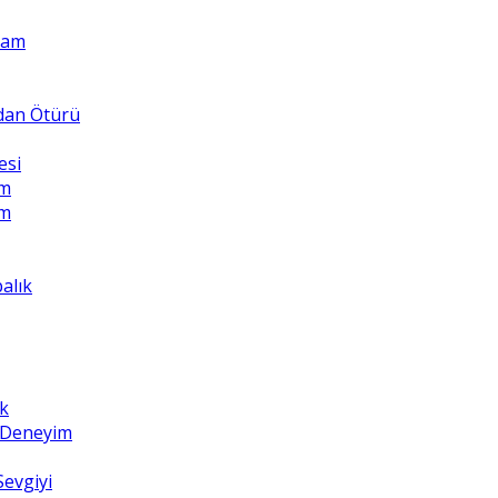
Adam
ndan Ötürü
esi
üm
üm
balık
k
z Deneyim
Sevgiyi