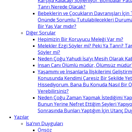
Karşıya Kalacağı Söyleniyor. Bombalar Patl
Tanrı Nerede Olacak?
Bebeklerin ve Çocukların Davranışları İçin 
Önünde Sorumlu Tutulabilecekleri Duruma 
Bir Yaş Var mıdır?
Diğer Sorular
Hepimizin Bir Koruyucu Meleği Var mı?
Melekler Ezgi Söyler mi? Peki Ya Tanrı? Tan
Söyler mi?
Neden Çoğu Yahudi İsa’yı Mesih Olarak Ka
İnsan Canı Ölümlü müdür, Ölümsüz müdür
Yaşamımı ve İnsanlarla İlişkilerimi Geliştir
Konusunda Kendimi Çaresiz Bir Şekilde Yet
Hissediyorum. Bana Bu Konuda Nasıl Bir 
Verebilirsiniz?
Neden Çoğu Zaman Yapmak İstediğimi Ya
Bunun Yerine Nefret Ettiğim Şeyleri Yapıy
Sonrasında Bunları Yaptığım İçin Utanç D
Yazılar
İsa’nın Duyguları
Önsöz