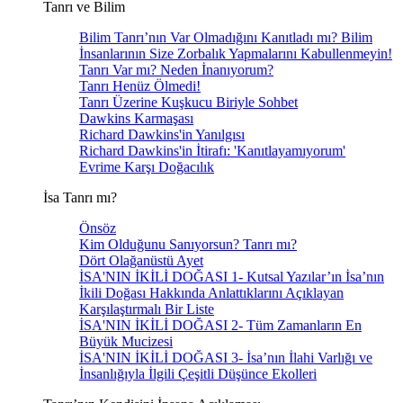
Tanrı ve Bilim
Bilim Tanrı’nın Var Olmadığını Kanıtladı mı? Bilim
İnsanlarının Size Zorbalık Yapmalarını Kabullenmeyin!
Tanrı Var mı? Neden İnanıyorum?
Tanrı Henüz Ölmedi!
Tanrı Üzerine Kuşkucu Biriyle Sohbet
Dawkins Karmaşası
Richard Dawkins'in Yanılgısı
Richard Dawkins'in İtirafı: 'Kanıtlayamıyorum'
Evrime Karşı Doğacılık
İsa Tanrı mı?
Önsöz
Kim Olduğunu Sanıyorsun? Tanrı mı?
Dört Olağanüstü Ayet
İSA'NIN İKİLİ DOĞASI 1- Kutsal Yazılar’ın İsa’nın
İkili Doğası Hakkında Anlattıklarını Açıklayan
Karşılaştırmalı Bir Liste
İSA'NIN İKİLİ DOĞASI 2- Tüm Zamanların En
Büyük Mucizesi
İSA'NIN İKİLİ DOĞASI 3- İsa’nın İlahi Varlığı ve
İnsanlığıyla İlgili Çeşitli Düşünce Ekolleri