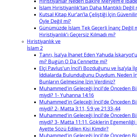
Hıristiyanlar Neden Bakire Meryem’e İbade
İslam Hıristiyanlık’tan Daha Mantıklı Değil 
Kutsal Kitap Kur’an’la Çeliştiği İçin Güvenilir
Öyle Değil mi?
Günümüzde İslam Tek Geçerli İnanç Değil 
Hıristiyanlık’ı Geçersiz Kılmadı mı?
Hıristiyanlık ve
İslam 2
Tanrı, İsa’ya İhanet Eden Yahuda İskaryot’u
mı? Bugün O Da Cennette mi?
Elçi Pavlus’un İncil’i Bozduğunu ve İsa’yla İlg
İddialarda Bulunduğunu Duydum. Neden İnc
Bunların Gelmesine İzin Verdiniz?
Muhammed'in Geleceği İncil'de Önceden Bil
miydi? 1- Yuhanna 14:16
Muhammed'in Geleceği İncil'de Önceden Bil
miydi? 2- Matta 3:11, 5:9 ve 21:33-44
Muhammed'in Geleceği İncil'de Önceden Bil
miydi? 3- Matta 11:11. Göklerin Egemenliği il
Ayette Sözü Edilen Kişi Kimdir?
Muhammed'in Geleceği İncil'de Önceden Bil