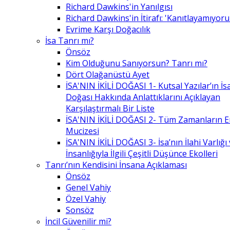
Richard Dawkins'in Yanılgısı
Richard Dawkins'in İtirafı: 'Kanıtlayamıyor
Evrime Karşı Doğacılık
İsa Tanrı mı?
Önsöz
Kim Olduğunu Sanıyorsun? Tanrı mı?
Dört Olağanüstü Ayet
İSA'NIN İKİLİ DOĞASI 1- Kutsal Yazılar’ın İsa’
Doğası Hakkında Anlattıklarını Açıklayan
Karşılaştırmalı Bir Liste
İSA'NIN İKİLİ DOĞASI 2- Tüm Zamanların 
Mucizesi
İSA'NIN İKİLİ DOĞASI 3- İsa’nın İlahi Varlığı
İnsanlığıyla İlgili Çeşitli Düşünce Ekolleri
Tanrı’nın Kendisini İnsana Açıklaması
Önsöz
Genel Vahiy
Özel Vahiy
Sonsöz
İncil Güvenilir mi?