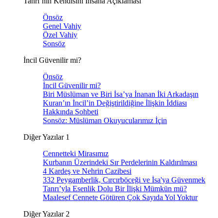
Tanrı’nın Kendisini İnsana Açıklaması
Önsöz
Genel Vahiy
Özel Vahiy
Sonsöz
İncil Güvenilir mi?
Önsöz
İncil Güvenilir mi?
Biri Müslüman ve Biri İsa’ya İnanan İki Arkadaşın
Kuran’ın İncil’in Değiştirildiğine İlişkin İddiası
Hakkında Sohbeti
Sonsöz: Müslüman Okuyucularımız İçin
Diğer Yazılar 1
Cennetteki Mirasımız
Kurbanın Üzerindeki Sır Perdelerinin Kaldırılması
4 Kardeş ve Nehrin Cazibesi
332 Peygamberlik, Cırcırböceği ve İsa'ya Güvenmek
Tanrı’yla Esenlik Dolu Bir İlişki Mümkün mü?
Maalesef Cennete Götüren Çok Sayıda Yol Yoktur
Diğer Yazılar 2