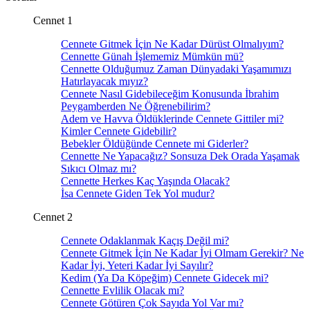
Cennet 1
Cennete Gitmek İçin Ne Kadar Dürüst Olmalıyım?
Cennette Günah İşlememiz Mümkün mü?
Cennette Olduğumuz Zaman Dünyadaki Yaşamımızı
Hatırlayacak mıyız?
Cennete Nasıl Gidebileceğim Konusunda İbrahim
Peygamberden Ne Öğrenebilirim?
Adem ve Havva Öldüklerinde Cennete Gittiler mi?
Kimler Cennete Gidebilir?
Bebekler Öldüğünde Cennete mi Giderler?
Cennette Ne Yapacağız? Sonsuza Dek Orada Yaşamak
Sıkıcı Olmaz mı?
Cennette Herkes Kaç Yaşında Olacak?
İsa Cennete Giden Tek Yol mudur?
Cennet 2
Cennete Odaklanmak Kaçış Değil mi?
Cennete Gitmek İçin Ne Kadar İyi Olmam Gerekir? Ne
Kadar İyi, Yeteri Kadar İyi Sayılır?
Kedim (Ya Da Köpeğim) Cennete Gidecek mi?
Cennette Evlilik Olacak mı?
Cennete Götüren Çok Sayıda Yol Var mı?