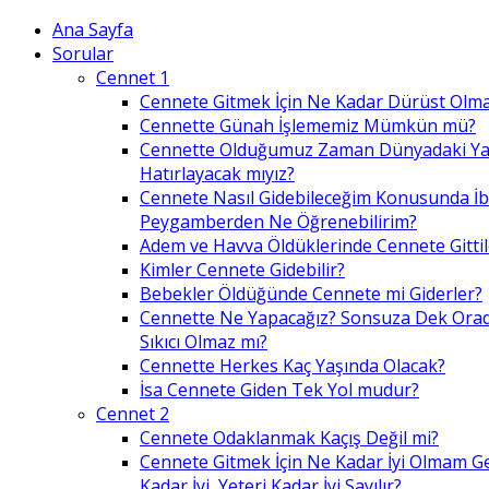
Ana Sayfa
Sorular
Cennet 1
Cennete Gitmek İçin Ne Kadar Dürüst Olma
Cennette Günah İşlememiz Mümkün mü?
Cennette Olduğumuz Zaman Dünyadaki Ya
Hatırlayacak mıyız?
Cennete Nasıl Gidebileceğim Konusunda İ
Peygamberden Ne Öğrenebilirim?
Adem ve Havva Öldüklerinde Cennete Gittil
Kimler Cennete Gidebilir?
Bebekler Öldüğünde Cennete mi Giderler?
Cennette Ne Yapacağız? Sonsuza Dek Ora
Sıkıcı Olmaz mı?
Cennette Herkes Kaç Yaşında Olacak?
İsa Cennete Giden Tek Yol mudur?
Cennet 2
Cennete Odaklanmak Kaçış Değil mi?
Cennete Gitmek İçin Ne Kadar İyi Olmam G
Kadar İyi, Yeteri Kadar İyi Sayılır?