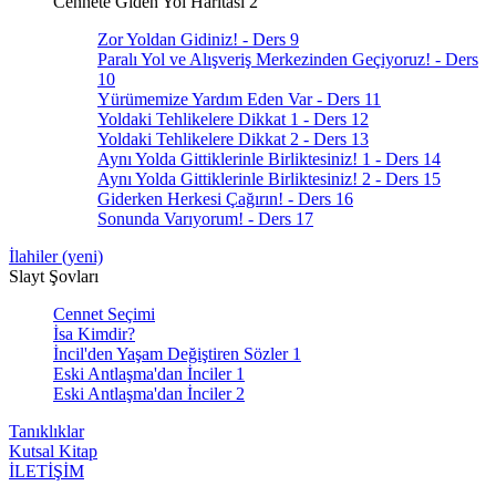
Cennete Giden Yol Haritası 2
Zor Yoldan Gidiniz! - Ders 9
Paralı Yol ve Alışveriş Merkezinden Geçiyoruz! - Ders
10
Yürümemize Yardım Eden Var - Ders 11
Yoldaki Tehlikelere Dikkat 1 - Ders 12
Yoldaki Tehlikelere Dikkat 2 - Ders 13
Aynı Yolda Gittiklerinle Birliktesiniz! 1 - Ders 14
Aynı Yolda Gittiklerinle Birliktesiniz! 2 - Ders 15
Giderken Herkesi Çağırın! - Ders 16
Sonunda Varıyorum! - Ders 17
İlahiler (yeni)
Slayt Şovları
Cennet Seçimi
İsa Kimdir?
İncil'den Yaşam Değiştiren Sözler 1
Eski Antlaşma'dan İnciler 1
Eski Antlaşma'dan İnciler 2
Tanıklıklar
Kutsal Kitap
İLETİŞİM