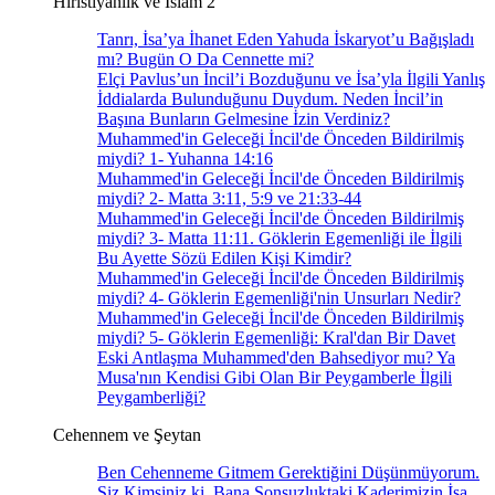
Hıristiyanlık ve İslam 2
Tanrı, İsa’ya İhanet Eden Yahuda İskaryot’u Bağışladı
mı? Bugün O Da Cennette mi?
Elçi Pavlus’un İncil’i Bozduğunu ve İsa’yla İlgili Yanlış
İddialarda Bulunduğunu Duydum. Neden İncil’in
Başına Bunların Gelmesine İzin Verdiniz?
Muhammed'in Geleceği İncil'de Önceden Bildirilmiş
miydi? 1- Yuhanna 14:16
Muhammed'in Geleceği İncil'de Önceden Bildirilmiş
miydi? 2- Matta 3:11, 5:9 ve 21:33-44
Muhammed'in Geleceği İncil'de Önceden Bildirilmiş
miydi? 3- Matta 11:11. Göklerin Egemenliği ile İlgili
Bu Ayette Sözü Edilen Kişi Kimdir?
Muhammed'in Geleceği İncil'de Önceden Bildirilmiş
miydi? 4- Göklerin Egemenliği'nin Unsurları Nedir?
Muhammed'in Geleceği İncil'de Önceden Bildirilmiş
miydi? 5- Göklerin Egemenliği: Kral'dan Bir Davet
Eski Antlaşma Muhammed'den Bahsediyor mu? Ya
Musa'nın Kendisi Gibi Olan Bir Peygamberle İlgili
Peygamberliği?
Cehennem ve Şeytan
Ben Cehenneme Gitmem Gerektiğini Düşünmüyorum.
Siz Kimsiniz ki, Bana Sonsuzluktaki Kaderimizin İsa