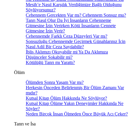
Mesih’e Nasıl Karşılık Verdiğimize Bağlı Olduğunu
Söylüyorsunuz?
Cehennem Gerçekten Var mı? Cehennem Sonsuz mu?
Tanrı Nasıl Olur Da İyi İnsanların Cehenneme
Gitmesine İzin Verirken Kötü İnsanların Cennete
Gitmesine İzin Verir?
Cehennemde Farklı Ceza Düzeyleri Var mı?
Sonsuzluğu Cehennemde Geçirmek Günahlarınız İçin
Nasıl Adil Bir Ceza Sayılabilir?
İblis Aklımızı Okuyabilir mi Ya Da Aklımıza
Düşünceler Sokabilir mi?
Kötülüğü Tanrı mı Yarattı?
Ölüm
Ölümden Sonra Yaşam Var mı?
Herkesin Önceden Belirlenmiş Bir Ölüm Zamanı Var
mıdır?
Kutsal Kitap Ölüm Hakkında Ne Söylüyor?
Kutsal Kitap Ölüme Yakın Deneyimler Hakkında Ne
Söyler?
Neden Birçok İnsan Ölmeden Önce Büyük Acı Çeker?
Tanrı ve İsa