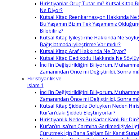
Hıristiyanlar Oruç Tutar mı? Kutsal Kitap
Ne Diyor?
Kutsal Kitap Reenkarnasyon Hakkında Ne 
Bu Yaşamın Bizim Tek Yaşamımız Olduğunu
Bilebiliriz?
Kutsal Kitap İyileştirme Hakkında Ne Söylü
Bağışlatmada İyileştirme Var mıdır?
Kutsal Kitap Araf Hakkında Ne Diyor?
Kutsal Kitap Dedikodu Hakkında Ne Söylüy
İncil’in Değiştirildiğini Biliyorum. Muhamme
Zamanından Önce mi Değiştirildi, Sonra mı
Hıristiyanlık ve
İslam 1
İncil’in Değiştirildiğini Biliyorum. Muhamme
Zamanından Önce mi Değiştirildi, Sonra mı
Kutsal Kitap Şiddetle Doluyken Neden Hıris
Kur’an’daki Şiddeti Eleştiriyorlar?
Hıristiyanlık Neden Bu Kadar Kanlı Bir Din?
Kur’an’ın İsa’nın Çarmıha Gerilmediğiyle İlgil
Çürütmek İçin Bana Sağlam Bir Kanıt Sunabi