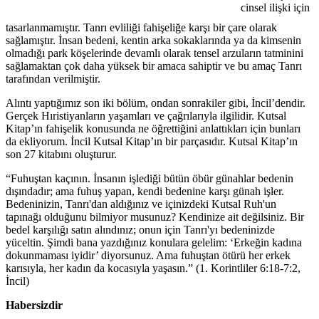
cinsel ilişki için
tasarlanmamıştır. Tanrı evliliği fahişeliğe karşı bir çare olarak
sağlamıştır. İnsan bedeni, kentin arka sokaklarında ya da kimsenin
olmadığı park köşelerinde devamlı olarak tensel arzuların tatminini
sağlamaktan çok daha yüksek bir amaca sahiptir ve bu amaç Tanrı
tarafından verilmiştir.
Alıntı yaptığımız son iki bölüm, ondan sonrakiler gibi, İncil’dendir.
Gerçek Hıristiyanların yaşamları ve çağrılarıyla ilgilidir. Kutsal
Kitap’ın fahişelik konusunda ne öğrettiğini anlattıkları için bunları
da ekliyorum. İncil Kutsal Kitap’ın bir parçasıdır. Kutsal Kitap’ın
son 27 kitabını oluşturur.
“Fuhuştan kaçının. İnsanın işlediği bütün öbür günahlar bedenin
dışındadır; ama fuhuş yapan, kendi bedenine karşı günah işler.
Bedeninizin, Tanrı'dan aldığınız ve içinizdeki Kutsal Ruh'un
tapınağı olduğunu bilmiyor musunuz? Kendinize ait değilsiniz. Bir
bedel karşılığı satın alındınız; onun için Tanrı'yı bedeninizde
yüceltin. Şimdi bana yazdığınız konulara gelelim: ‘Erkeğin kadına
dokunmaması iyidir’ diyorsunuz. Ama fuhuştan ötürü her erkek
karısıyla, her kadın da kocasıyla yaşasın.” (1. Korintliler 6:18-7:2,
İncil)
Habersizdir