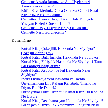
Cennette Arkadaşlarımızı ve Aile Üyelerimizi
Tanıyabilecek miyiz?
Bütün Sevdiklerimiz Orada Olmazsa Cennet Nasıl
Kusursuz Bir Yer Olabilir?
Cennetteki İnsanlar Aşağı Bakıp Hala Dünyada
Yaşayan Bizleri Görebilirler mi?
Cennette Cinsiyet Diye Bir Şey Olacak mı?
Cennette Nasıl Görüneceğiz?
Kutsal Kitap
Kutsal Kitap Çokeşlilik Hakkında Ne Söylüyor?
Çokeşlilik Yanlış mı?
Kutsal Kitap Batıl İnançlar Hakkında Ne Söylüyor?
Kutsal Kitap Fahişelik Hakkında Ne Söylüyor? Tanrı
Bir Fahişeyi Bağışlar mı?
Kutsal Kitap Astroloji ve Fal Hakkında Neler
Söylüyor?
İncil’i Okumaya Yeni Başladım ve İsa’nın
Ünvanlarından Biri Kafamı Karıştırdı. ‘İnsanoğlu’
Diyor. Bu, Ne Demek?
Hıristiyanlar Oruç Tutar mı? Kutsal Kitap Bu Konuda
Ne Diyor?
Kutsal Kitap Reenkarnasyon Hakkında Ne Söylüyor?
Bu Yaşamın Bizim Tek Yaşamımız Olduğunu Nasıl