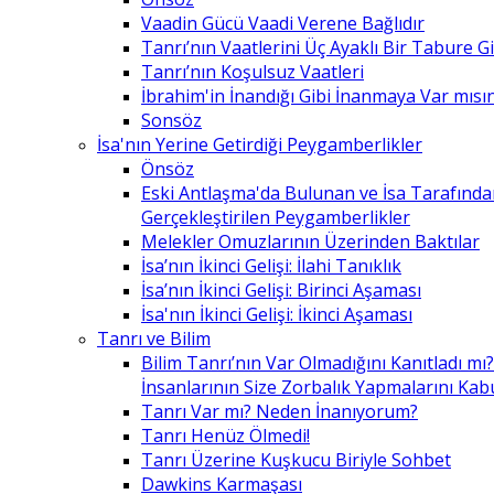
Vaadin Gücü Vaadi Verene Bağlıdır
Tanrı’nın Vaatlerini Üç Ayaklı Bir Tabure 
Tanrı’nın Koşulsuz Vaatleri
İbrahim'in İnandığı Gibi İnanmaya Var mısın
Sonsöz
İsa'nın Yerine Getirdiği Peygamberlikler
Önsöz
Eski Antlaşma'da Bulunan ve İsa Tarafınd
Gerçekleştirilen Peygamberlikler
Melekler Omuzlarının Üzerinden Baktılar
İsa’nın İkinci Gelişi: İlahi Tanıklık
İsa’nın İkinci Gelişi: Birinci Aşaması
İsa'nın İkinci Gelişi: İkinci Aşaması
Tanrı ve Bilim
Bilim Tanrı’nın Var Olmadığını Kanıtladı mı?
İnsanlarının Size Zorbalık Yapmalarını Kab
Tanrı Var mı? Neden İnanıyorum?
Tanrı Henüz Ölmedi!
Tanrı Üzerine Kuşkucu Biriyle Sohbet
Dawkins Karmaşası