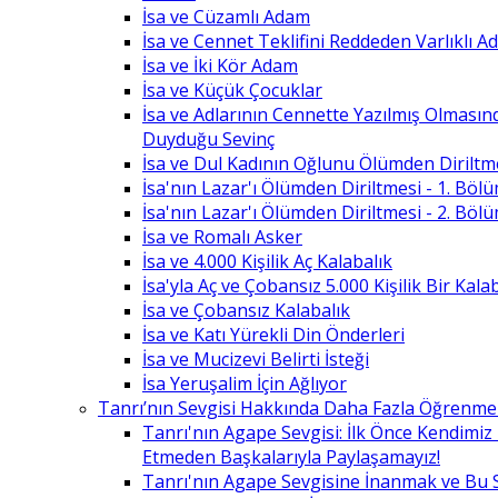
İsa ve Cüzamlı Adam
İsa ve Cennet Teklifini Reddeden Varlıklı 
İsa ve İki Kör Adam
İsa ve Küçük Çocuklar
İsa ve Adlarının Cennette Yazılmış Olması
Duyduğu Sevinç
İsa ve Dul Kadının Oğlunu Ölümden Diriltm
İsa'nın Lazar'ı Ölümden Diriltmesi - 1. Böl
İsa'nın Lazar'ı Ölümden Diriltmesi - 2. Böl
İsa ve Romalı Asker
İsa ve 4.000 Kişilik Aç Kalabalık
İsa'yla Aç ve Çobansız 5.000 Kişilik Bir Kala
İsa ve Çobansız Kalabalık
İsa ve Katı Yürekli Din Önderleri
İsa ve Mucizevi Belirti İsteği
İsa Yeruşalim İçin Ağlıyor
Tanrı’nın Sevgisi Hakkında Daha Fazla Öğrenme
Tanrı'nın Agape Sevgisi: İlk Önce Kendimi
Etmeden Başkalarıyla Paylaşamayız!
Tanrı'nın Agape Sevgisine İnanmak ve Bu 