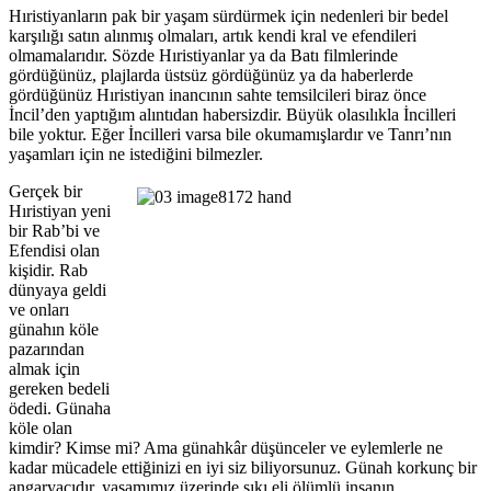
Hıristiyanların pak bir yaşam sürdürmek için nedenleri bir bedel
karşılığı satın alınmış olmaları, artık kendi kral ve efendileri
olmamalarıdır. Sözde Hıristiyanlar ya da Batı filmlerinde
gördüğünüz, plajlarda üstsüz gördüğünüz ya da haberlerde
gördüğünüz Hıristiyan inancının sahte temsilcileri biraz önce
İncil’den yaptığım alıntıdan habersizdir. Büyük olasılıkla İncilleri
bile yoktur. Eğer İncilleri varsa bile okumamışlardır ve Tanrı’nın
yaşamları için ne istediğini bilmezler.
Gerçek bir
Hıristiyan yeni
bir Rab’bi ve
Efendisi olan
kişidir. Rab
dünyaya geldi
ve onları
günahın köle
pazarından
almak için
gereken bedeli
ödedi. Günaha
köle olan
kimdir? Kimse mi? Ama günahkâr düşünceler ve eylemlerle ne
kadar mücadele ettiğinizi en iyi siz biliyorsunuz. Günah korkunç bir
angaryacıdır, yaşamımız üzerinde sıkı eli ölümlü insanın