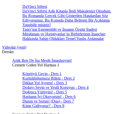
DaVinci Şifresi
DaVinci Şifresi Adlı Kitapla İlgili Makalenizi Okudum.
Bu Romanda Gerçek Gibi Gösterilen Hatalardan Söz
Ediyorsunuz. Bu Konuda Daha Belirgin Bir Açıklama
Yapabilir misiniz?
Tanrı’nın Egemenliği ve İnsanın Özgür İradesi
Müslüman ve Hıristiyanlar’ın Birbirlerinin İnançları
Hakkında Sahip Oldukları Temel Yanlış Anlamalar
Videolar (yeni)
Dersler
Artık Ben De İsa Mesih İmanlısıyım!
Cennete Giden Yol Haritası 1
Köprüyü Geçin - Ders 1
Kurtulduğumuzu Biliriz - Ders 2
Dikkat Yol Ayrımı! - Ders 3
Doğayı Sevin ve Yeşili Koruyun - Ders 4
Doğruca Yürüyün! - Ders 5
Haritamı İyi Okuyorum! - Ders 6
Durun ve Sorun! (Dua) - Ders 7
Kime Gidiyoruz? - Ders 8