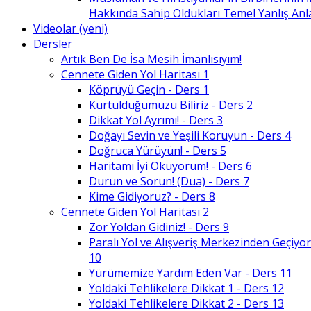
Hakkında Sahip Oldukları Temel Yanlış An
Videolar (yeni)
Dersler
Artık Ben De İsa Mesih İmanlısıyım!
Cennete Giden Yol Haritası 1
Köprüyü Geçin - Ders 1
Kurtulduğumuzu Biliriz - Ders 2
Dikkat Yol Ayrımı! - Ders 3
Doğayı Sevin ve Yeşili Koruyun - Ders 4
Doğruca Yürüyün! - Ders 5
Haritamı İyi Okuyorum! - Ders 6
Durun ve Sorun! (Dua) - Ders 7
Kime Gidiyoruz? - Ders 8
Cennete Giden Yol Haritası 2
Zor Yoldan Gidiniz! - Ders 9
Paralı Yol ve Alışveriş Merkezinden Geçiyor
10
Yürümemize Yardım Eden Var - Ders 11
Yoldaki Tehlikelere Dikkat 1 - Ders 12
Yoldaki Tehlikelere Dikkat 2 - Ders 13