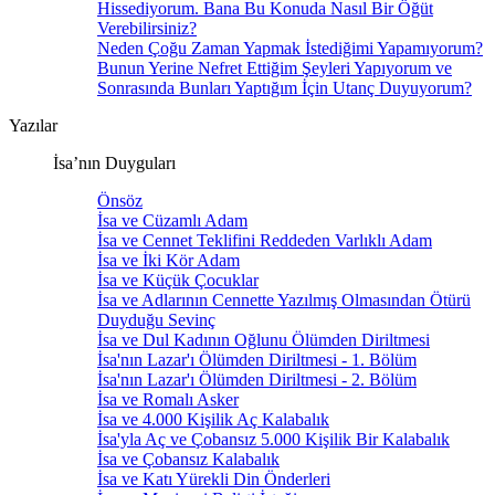
Hissediyorum. Bana Bu Konuda Nasıl Bir Öğüt
Verebilirsiniz?
Neden Çoğu Zaman Yapmak İstediğimi Yapamıyorum?
Bunun Yerine Nefret Ettiğim Şeyleri Yapıyorum ve
Sonrasında Bunları Yaptığım İçin Utanç Duyuyorum?
Yazılar
İsa’nın Duyguları
Önsöz
İsa ve Cüzamlı Adam
İsa ve Cennet Teklifini Reddeden Varlıklı Adam
İsa ve İki Kör Adam
İsa ve Küçük Çocuklar
İsa ve Adlarının Cennette Yazılmış Olmasından Ötürü
Duyduğu Sevinç
İsa ve Dul Kadının Oğlunu Ölümden Diriltmesi
İsa'nın Lazar'ı Ölümden Diriltmesi - 1. Bölüm
İsa'nın Lazar'ı Ölümden Diriltmesi - 2. Bölüm
İsa ve Romalı Asker
İsa ve 4.000 Kişilik Aç Kalabalık
İsa'yla Aç ve Çobansız 5.000 Kişilik Bir Kalabalık
İsa ve Çobansız Kalabalık
İsa ve Katı Yürekli Din Önderleri