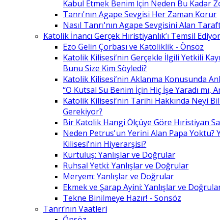
Kabul Etmek Benim İçin Neden Bu Kadar Z
Tanrı'nın Agape Sevgisi Her Zaman Korur
Nasıl Tanrı'nın Agape Sevgisini Alan Taraft
Katolik İnancı Gerçek Hıristiyanlık’ı Temsil Ediyo
Ezo Gelin Çorbası ve Katoliklik - Önsöz
Katolik Kilisesi’nin Gerçekle İlgili Yetkili K
Bunu Size Kim Söyledi?
Katolik Kilisesi’nin Aklanma Konusunda Anl
“O Kutsal Su Benim İçin Hiç İşe Yaradı mı, 
Katolik Kilisesi’nin Tarihi Hakkında Neyi B
Gerekiyor?
Bir Katolik Hangi Ölçüye Göre Hıristiyan Say
Neden Petrus'un Yerini Alan Papa Yoktu? Y
Kilisesi'nin Hiyerarşisi?
Kurtuluş: Yanlışlar ve Doğrular
Ruhsal Yetki: Yanlışlar ve Doğrular
Meryem: Yanlışlar ve Doğrular
Ekmek ve Şarap Ayini: Yanlışlar ve Doğrula
Tekne Binilmeye Hazır! - Sonsöz
Tanrı’nın Vaatleri
Önsöz