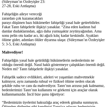
(Süleyman’ın Özdeyişler 23:
27-28, Eski Antlaşma)
Fahişeliğin aileye vereceği
zarardan çok kazanacakları
parayı düşünen bazı hükümetler fahişeliği yasal hale getirebilirler.
Fakat Tanrı fahişelerle ilişkiyi yasaklar. “Zina eden kadının bal
damlar dudaklarından, ağzı daha yumuşaktır zeytinyağından. Ama
sonu pelin otu kadar acı, iki ağızlı kılıç kadar keskindir. Ayakları
ölüme gider, adımları ölüler diyarına ulaşır. (Süleyman’ın Özdeyişler
5: 3-5, Eski Antlaşma)
Mahvediyor!
Fahişeliğin yasal hale getirildiği hükümetlerin nedenlerinin ne
olduğu önemli değil. Nasıl haklı göstermeye çalıştıkları önemli değil.
Neden mi? Tanrı fahişelerle ilişkiyi yasaklar.
Fahişelik sadece evlilikleri, aileleri ve yaşamları mahvetmekle
kalmıyor, aynı zamanda ruhsal ve fiziksel ölüme neden olacak
şekilde ruhu ve canı da mahvediyor. Tanrı’nın arzusu pak kalmamız,
bedenlerimizi Tanrı’nın kullanımı ve görkemi için araçlar olarak
kullanmamızdır. İncil bize şunu öğretiyor:
“Bedeninizin üyelerini haksızlığa araç ederek günaha sunmayın.
Ölümden dirilenler gibi kendinizi Tanrı'ya adayın; bedeninizin