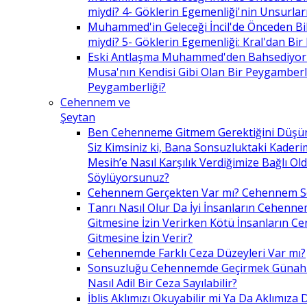
miydi? 4- Göklerin Egemenliği'nin Unsurlar
Muhammed'in Geleceği İncil'de Önceden Bil
miydi? 5- Göklerin Egemenliği: Kral'dan Bir
Eski Antlaşma Muhammed'den Bahsediyor
Musa'nın Kendisi Gibi Olan Bir Peygamberle 
Peygamberliği?
Cehennem ve
Şeytan
Ben Cehenneme Gitmem Gerektiğini Düş
Siz Kimsiniz ki, Bana Sonsuzluktaki Kaderim
Mesih’e Nasıl Karşılık Verdiğimize Bağlı O
Söylüyorsunuz?
Cehennem Gerçekten Var mı? Cehennem 
Tanrı Nasıl Olur Da İyi İnsanların Cehenn
Gitmesine İzin Verirken Kötü İnsanların C
Gitmesine İzin Verir?
Cehennemde Farklı Ceza Düzeyleri Var mı?
Sonsuzluğu Cehennemde Geçirmek Günahla
Nasıl Adil Bir Ceza Sayılabilir?
İblis Aklımızı Okuyabilir mi Ya Da Aklımıza