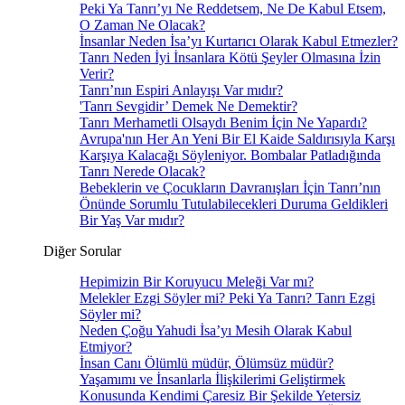
Peki Ya Tanrı’yı Ne Reddetsem, Ne De Kabul Etsem,
O Zaman Ne Olacak?
İnsanlar Neden İsa’yı Kurtarıcı Olarak Kabul Etmezler?
Tanrı Neden İyi İnsanlara Kötü Şeyler Olmasına İzin
Verir?
Tanrı’nın Espiri Anlayışı Var mıdır?
'Tanrı Sevgidir’ Demek Ne Demektir?
Tanrı Merhametli Olsaydı Benim İçin Ne Yapardı?
Avrupa'nın Her An Yeni Bir El Kaide Saldırısıyla Karşı
Karşıya Kalacağı Söyleniyor. Bombalar Patladığında
Tanrı Nerede Olacak?
Bebeklerin ve Çocukların Davranışları İçin Tanrı’nın
Önünde Sorumlu Tutulabilecekleri Duruma Geldikleri
Bir Yaş Var mıdır?
Diğer Sorular
Hepimizin Bir Koruyucu Meleği Var mı?
Melekler Ezgi Söyler mi? Peki Ya Tanrı? Tanrı Ezgi
Söyler mi?
Neden Çoğu Yahudi İsa’yı Mesih Olarak Kabul
Etmiyor?
İnsan Canı Ölümlü müdür, Ölümsüz müdür?
Yaşamımı ve İnsanlarla İlişkilerimi Geliştirmek
Konusunda Kendimi Çaresiz Bir Şekilde Yetersiz