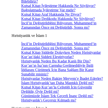
Bilebiliriz?
Kutsal Kitap İyileştirme Hakkında Ne Söylüyor?
Bağışlatmada İyileştirme Var mıdır?
Kutsal Kitap Araf Hakkında Ne Diyor?
Kutsal Kitap Dedikodu Hakkında Ne Söylüyor?
İncil’in Değiştirildiğini Biliyorum. Muhammed’in
Zamanından Önce mi Değiştirildi, Sonra mı?
Hıristiyanlık ve İslam 1
İncil’in Değiştirildiğini Biliyorum. Muhammed’in
Zamanından Önce mi Değiştirildi, Sonra mı?
Kutsal Kitap Şiddetle Doluyken Neden Hıristiyanlar
Kur’an’daki Şiddeti Eleştiriyorlar?
Hıristiyanlık Neden Bu Kadar Kanlı Bir Din?
Kur’an’ın İsa’nın Çarmıha Gerilmediğiyle İlgili
İddiasını Çürütmek İçin Bana Sağlam Bir Kanıt
Sunabilir misiniz?
Hıristiyanlar Neden Bakire Meryem’e İbadet Ederler?
İslam Hıristiyanlık’tan Daha Mantıklı Değil mi?
Kutsal Kitap Kur’an’la Çeliştiği İçin Güvenilir
Değildir, Öyle Değil mi?
Günümüzde İslam Tek Geçerli İnanç Değil mi?
Hıristiyanlık’ı Geçersiz Kılmadı mı?