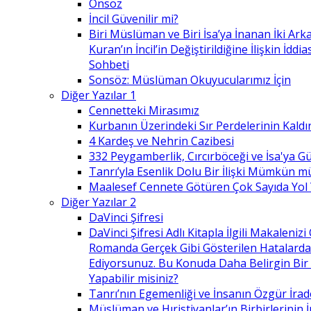
Önsöz
İncil Güvenilir mi?
Biri Müslüman ve Biri İsa’ya İnanan İki Ark
Kuran’ın İncil’in Değiştirildiğine İlişkin İdd
Sohbeti
Sonsöz: Müslüman Okuyucularımız İçin
Diğer Yazılar 1
Cennetteki Mirasımız
Kurbanın Üzerindeki Sır Perdelerinin Kaldı
4 Kardeş ve Nehrin Cazibesi
332 Peygamberlik, Cırcırböceği ve İsa'ya 
Tanrı’yla Esenlik Dolu Bir İlişki Mümkün m
Maalesef Cennete Götüren Çok Sayıda Yol
Diğer Yazılar 2
DaVinci Şifresi
DaVinci Şifresi Adlı Kitapla İlgili Makaleni
Romanda Gerçek Gibi Gösterilen Hatalard
Ediyorsunuz. Bu Konuda Daha Belirgin Bir
Yapabilir misiniz?
Tanrı’nın Egemenliği ve İnsanın Özgür İrad
Müslüman ve Hıristiyanlar’ın Birbirlerinin İ