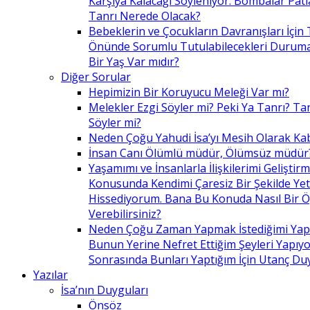
Karşıya Kalacağı Söyleniyor. Bombalar Patl
Tanrı Nerede Olacak?
Bebeklerin ve Çocukların Davranışları İçin 
Önünde Sorumlu Tutulabilecekleri Duruma 
Bir Yaş Var mıdır?
Diğer Sorular
Hepimizin Bir Koruyucu Meleği Var mı?
Melekler Ezgi Söyler mi? Peki Ya Tanrı? Tan
Söyler mi?
Neden Çoğu Yahudi İsa’yı Mesih Olarak Ka
İnsan Canı Ölümlü müdür, Ölümsüz müdür
Yaşamımı ve İnsanlarla İlişkilerimi Geliştir
Konusunda Kendimi Çaresiz Bir Şekilde Yet
Hissediyorum. Bana Bu Konuda Nasıl Bir 
Verebilirsiniz?
Neden Çoğu Zaman Yapmak İstediğimi Ya
Bunun Yerine Nefret Ettiğim Şeyleri Yapıy
Sonrasında Bunları Yaptığım İçin Utanç D
Yazılar
İsa’nın Duyguları
Önsöz