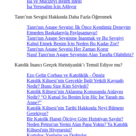
İsa ve Mucizevi Belirti İsteği
İsa Yeruşalim İçin Ağlıyor
Tanrı’nın Sevgisi Hakkında Daha Fazla Öğrenmek
Tanrı'nın Agape Sevgisi: İlk Önce Kendimiz Deneyim
Etmeden Başkalarıyla Paylaşamayız!
Tanrı'nın Agape Sevgisine İnanmak ve Bu Sevgiyi
Kabul Etmek Benim İçin Neden Bu Kadar Zor?
Tanrı'nın Agape Sevgisi Her Zaman Korur
Nasıl Tanrı'nın Agape Sevgisini Alan Tarafta Olabiliriz?
Katolik İnancı Gerçek Hıristiyanlık’ı Temsil Ediyor mu?
Ezo Gelin Çorbası ve Katoliklik - Önsöz
Katolik Kilisesi’nin Gerçekle İlgili Yetkili Kaynağı
Nedir? Bunu Size Kim Söyledi?
Katolik Kilisesi’nin Aklanma Konusunda Anlayışı
Nedir? “O Kutsal Su Benim İçin Hiç İşe Yaradı mı,
Anne?”
Katolik Kilisesi’nin Tarihi Hakkında Neyi Bilmem
Gerekiyor?
Bir Katolik Hangi Ölçüye Göre Hıristiyan Sayılır?
Neden Petrus'un Yerini Alan Papa Yoktu? Ya Katolik
Kilisesi'nin Hiyerarşisi?
Kurtuluş: Yanlışlar ve Doğrular