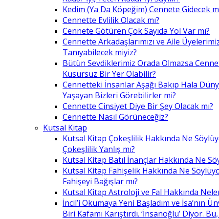
Kedim (Ya Da Köpeğim) Cennete Gidecek m
Cennette Evlilik Olacak mı?
Cennete Götüren Çok Sayıda Yol Var mı?
Cennette Arkadaşlarımızı ve Aile Üyelerimiz
Tanıyabilecek miyiz?
Bütün Sevdiklerimiz Orada Olmazsa Cennet
Kusursuz Bir Yer Olabilir?
Cennetteki İnsanlar Aşağı Bakıp Hala Dün
Yaşayan Bizleri Görebilirler mi?
Cennette Cinsiyet Diye Bir Şey Olacak mı?
Cennette Nasıl Görüneceğiz?
Kutsal Kitap
Kutsal Kitap Çokeşlilik Hakkında Ne Söylü
Çokeşlilik Yanlış mı?
Kutsal Kitap Batıl İnançlar Hakkında Ne Sö
Kutsal Kitap Fahişelik Hakkında Ne Söylüyo
Fahişeyi Bağışlar mı?
Kutsal Kitap Astroloji ve Fal Hakkında Nele
İncil’i Okumaya Yeni Başladım ve İsa’nın Ü
Biri Kafamı Karıştırdı. ‘İnsanoğlu’ Diyor. 