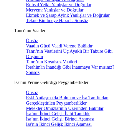
Ruhsal Yetki: Yanlışlar ve Doğrular
Meryem: Yanlışlar ve Doğrular
Ekmek ve Şarap Ayini: Yanlışlar ve Doğrular
Tekne Binilmeye Hazır! - Sonsöz
Tanrı’nın Vaatleri
Önsöz
Vaadin Gücü Vaadi Verene Bağlıdır
Tanrı’nın Vaatlerini Üç Ayaklı Bir Tabure Gibi
Düşünün
Tanrı’nın Koşulsuz Vaatleri
İbrahim'in İnandığı Gibi İnanmaya Var mısınız?
Sonsöz
İsa'nın Yerine Getirdiği Peygamberlikler
Önsöz
Eski Antlaşma'da Bulunan ve İsa Tarafından
Gerçekleştirilen Peygamberlikler
Melekler Omuzlarının Üzerinden Baktılar
İsa’nın İkinci Gelişi: İlahi Tanıklık
İsa’nın İkinci Gelişi: Birinci Aşaması
İsa'nın İkinci Gelişi: İkinci Aşaması