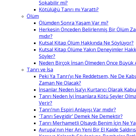
Sokabilir mi?
Kötülüğü Tanrı mı Yarattı?
Ölüm
Ölümden Sonra Yaşam Var mı?
Herkesin Önceden Belirlenmiş Bir Ölüm Z
mıdır?
Kutsal Kitap Ölüm Hakkında Ne Söylüyor?
Kutsal Kitap Ölüme Yakın Deneyimler Hak
Söyler?
Neden Birçok İnsan Ölmeden Önce Büyük A
Tanrı ve İsa
Peki Ya Tanrı’yı Ne Reddetsem, Ne De Kab
Zaman Ne Olacak?
İnsanlar Neden İsa’yı Kurtarıcı Olarak Kabu
Tanrı Neden İyi İnsanlara Kötü Şeyler Olma
Verir?
Tanrı’nın Espiri Anlayışı Var mıdır?
'Tanrı Sevgidir’ Demek Ne Demektir?
Tanrı Merhametli Olsaydı Benim İçin Ne Ya
Avrupa'nın Her An Yeni Bir El Kaide Saldırıs