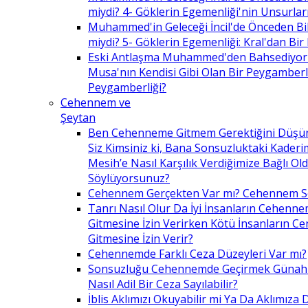
miydi? 4- Göklerin Egemenliği'nin Unsurlar
Muhammed'in Geleceği İncil'de Önceden Bil
miydi? 5- Göklerin Egemenliği: Kral'dan Bir
Eski Antlaşma Muhammed'den Bahsediyor
Musa'nın Kendisi Gibi Olan Bir Peygamberle 
Peygamberliği?
Cehennem ve
Şeytan
Ben Cehenneme Gitmem Gerektiğini Düş
Siz Kimsiniz ki, Bana Sonsuzluktaki Kaderim
Mesih’e Nasıl Karşılık Verdiğimize Bağlı O
Söylüyorsunuz?
Cehennem Gerçekten Var mı? Cehennem 
Tanrı Nasıl Olur Da İyi İnsanların Cehenn
Gitmesine İzin Verirken Kötü İnsanların C
Gitmesine İzin Verir?
Cehennemde Farklı Ceza Düzeyleri Var mı?
Sonsuzluğu Cehennemde Geçirmek Günahla
Nasıl Adil Bir Ceza Sayılabilir?
İblis Aklımızı Okuyabilir mi Ya Da Aklımıza