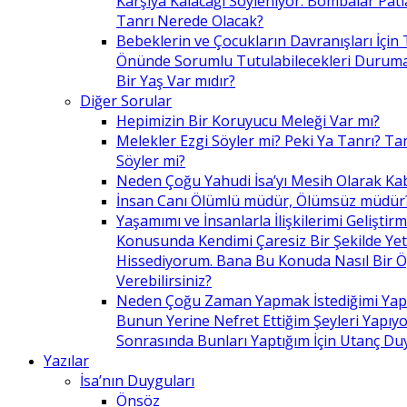
Karşıya Kalacağı Söyleniyor. Bombalar Patl
Tanrı Nerede Olacak?
Bebeklerin ve Çocukların Davranışları İçin 
Önünde Sorumlu Tutulabilecekleri Duruma 
Bir Yaş Var mıdır?
Diğer Sorular
Hepimizin Bir Koruyucu Meleği Var mı?
Melekler Ezgi Söyler mi? Peki Ya Tanrı? Tan
Söyler mi?
Neden Çoğu Yahudi İsa’yı Mesih Olarak Ka
İnsan Canı Ölümlü müdür, Ölümsüz müdür
Yaşamımı ve İnsanlarla İlişkilerimi Geliştir
Konusunda Kendimi Çaresiz Bir Şekilde Yet
Hissediyorum. Bana Bu Konuda Nasıl Bir 
Verebilirsiniz?
Neden Çoğu Zaman Yapmak İstediğimi Ya
Bunun Yerine Nefret Ettiğim Şeyleri Yapıy
Sonrasında Bunları Yaptığım İçin Utanç D
Yazılar
İsa’nın Duyguları
Önsöz