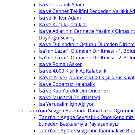
İsa ve Cüzamlı Adam
İsa ve Cennet Teklifini Reddeden Varlıklı 
İsa ve İki Kör Adam
İsa ve Küçük Çocuklar
İsa ve Adlarının Cennette Yazılmış Olması
Duyduğu Sevinç
İsa ve Dul Kadının Oğlunu Ölümden Diriltm
İsa'nın Lazar'ı Ölümden Diriltmesi - 1. Böl
İsa'nın Lazar'ı Ölümden Diriltmesi - 2. Böl
İsa ve Romalı Asker
İsa ve 4.000 Kişilik Aç Kalabalık
İsa'yla Aç ve Çobansız 5.000 Kişilik Bir Kala
İsa ve Çobansız Kalabalık
İsa ve Katı Yürekli Din Önderleri
İsa ve Mucizevi Belirti İsteği
İsa Yeruşalim İçin Ağlıyor
Tanrı’nın Sevgisi Hakkında Daha Fazla Öğrenme
Tanrı'nın Agape Sevgisi: İlk Önce Kendimi
Etmeden Başkalarıyla Paylaşamayız!
Tanrı'nın Agape Sevgisine İnanmak ve Bu 