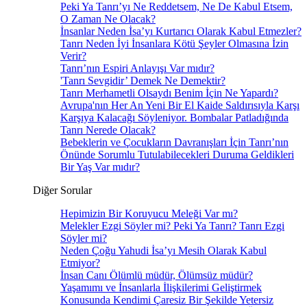
Peki Ya Tanrı’yı Ne Reddetsem, Ne De Kabul Etsem,
O Zaman Ne Olacak?
İnsanlar Neden İsa’yı Kurtarıcı Olarak Kabul Etmezler?
Tanrı Neden İyi İnsanlara Kötü Şeyler Olmasına İzin
Verir?
Tanrı’nın Espiri Anlayışı Var mıdır?
'Tanrı Sevgidir’ Demek Ne Demektir?
Tanrı Merhametli Olsaydı Benim İçin Ne Yapardı?
Avrupa'nın Her An Yeni Bir El Kaide Saldırısıyla Karşı
Karşıya Kalacağı Söyleniyor. Bombalar Patladığında
Tanrı Nerede Olacak?
Bebeklerin ve Çocukların Davranışları İçin Tanrı’nın
Önünde Sorumlu Tutulabilecekleri Duruma Geldikleri
Bir Yaş Var mıdır?
Diğer Sorular
Hepimizin Bir Koruyucu Meleği Var mı?
Melekler Ezgi Söyler mi? Peki Ya Tanrı? Tanrı Ezgi
Söyler mi?
Neden Çoğu Yahudi İsa’yı Mesih Olarak Kabul
Etmiyor?
İnsan Canı Ölümlü müdür, Ölümsüz müdür?
Yaşamımı ve İnsanlarla İlişkilerimi Geliştirmek
Konusunda Kendimi Çaresiz Bir Şekilde Yetersiz