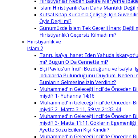
Hıristiyanlar Neden Bakire Meryem’e İbade
İslam Hıristiyanlık’tan Daha Mantıklı Değil 
Kutsal Kitap Kur’an’la Çeliştiği İçin Güvenilir
Öyle Değil mi?
Günümüzde İslam Tek Geçerli İnanç Değil 
Hıristiyanlık’ı Geçersiz Kılmadı mı?
Hıristiyanlık ve
İslam 2
Tanrı, İsa’ya İhanet Eden Yahuda İskaryot’u
mı? Bugün O Da Cennette mi?
Elçi Pavlus’un İncil’i Bozduğunu ve İsa’yla İlg
İddialarda Bulunduğunu Duydum. Neden İnc
Bunların Gelmesine İzin Verdiniz?
Muhammed'in Geleceği İncil'de Önceden Bil
miydi? 1- Yuhanna 14:16
Muhammed'in Geleceği İncil'de Önceden Bil
miydi? 2- Matta 3:11, 5:9 ve 21:33-44
Muhammed'in Geleceği İncil'de Önceden Bil
miydi? 3- Matta 11:11. Göklerin Egemenliği il
Ayette Sözü Edilen Kişi Kimdir?
Muhammed'in Geleceği İncil'de Önceden Bil