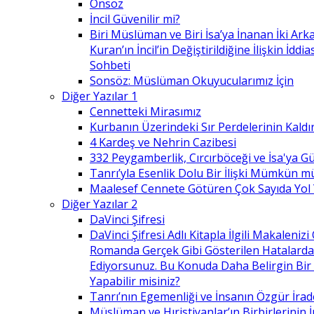
Önsöz
İncil Güvenilir mi?
Biri Müslüman ve Biri İsa’ya İnanan İki Ark
Kuran’ın İncil’in Değiştirildiğine İlişkin İdd
Sohbeti
Sonsöz: Müslüman Okuyucularımız İçin
Diğer Yazılar 1
Cennetteki Mirasımız
Kurbanın Üzerindeki Sır Perdelerinin Kaldı
4 Kardeş ve Nehrin Cazibesi
332 Peygamberlik, Cırcırböceği ve İsa'ya 
Tanrı’yla Esenlik Dolu Bir İlişki Mümkün m
Maalesef Cennete Götüren Çok Sayıda Yol
Diğer Yazılar 2
DaVinci Şifresi
DaVinci Şifresi Adlı Kitapla İlgili Makaleni
Romanda Gerçek Gibi Gösterilen Hatalard
Ediyorsunuz. Bu Konuda Daha Belirgin Bir
Yapabilir misiniz?
Tanrı’nın Egemenliği ve İnsanın Özgür İrad
Müslüman ve Hıristiyanlar’ın Birbirlerinin İ