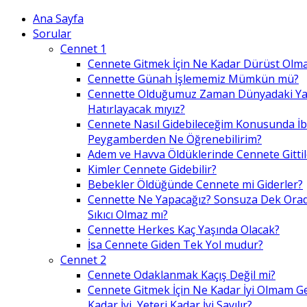
Ana Sayfa
Sorular
Cennet 1
Cennete Gitmek İçin Ne Kadar Dürüst Olma
Cennette Günah İşlememiz Mümkün mü?
Cennette Olduğumuz Zaman Dünyadaki Ya
Hatırlayacak mıyız?
Cennete Nasıl Gidebileceğim Konusunda İ
Peygamberden Ne Öğrenebilirim?
Adem ve Havva Öldüklerinde Cennete Gittil
Kimler Cennete Gidebilir?
Bebekler Öldüğünde Cennete mi Giderler?
Cennette Ne Yapacağız? Sonsuza Dek Ora
Sıkıcı Olmaz mı?
Cennette Herkes Kaç Yaşında Olacak?
İsa Cennete Giden Tek Yol mudur?
Cennet 2
Cennete Odaklanmak Kaçış Değil mi?
Cennete Gitmek İçin Ne Kadar İyi Olmam G
Kadar İyi, Yeteri Kadar İyi Sayılır?