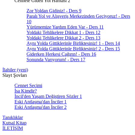
Cennete Giden Yol Haritası 2
Zor Yoldan Gidiniz! - Ders 9
Paralı Yol ve Alışveriş Merkezinden Geçiyoruz! - Ders
10
Yürümemize Yardım Eden Var - Ders 11
Yoldaki Tehlikelere Dikkat 1 - Ders 12
Yoldaki Tehlikelere Dikkat 2 - Ders 13
Aynı Yolda Gittiklerinle Birliktesiniz! 1 - Ders 14
Aynı Yolda Gittiklerinle Birliktesiniz! 2 - Ders 15
Giderken Herkesi Çağırın! - Ders 16
Sonunda Varıyorum! - Ders 17
İlahiler (yeni)
Slayt Şovları
Cennet Seçimi
İsa Kimdir?
İncil'den Yaşam Değiştiren Sözler 1
Eski Antlaşma'dan İnciler 1
Eski Antlaşma'dan İnciler 2
Tanıklıklar
Kutsal Kitap
İLETİŞİM