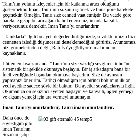
Tanrı’nın yolunu izleyenler için bir katlanma aracı olduğunu
göstermektir. İman, Tanrı’nın sözünü işitmek ve buna göre harekete
geçmektir. Örneğin, Tanrı size cenneti vaat etmiştir. Bu vaade göre
harekete geçip bu armağanı kabul ederseniz, imanla karşılık
veriyorsunuz demektir. İman Tanrı’yı onurlandırır.
“Tanıklarla” ilgili bu ayeti değerlendirdiğimizde, sevdiklerimizin bizi
cennetten izlediği düşüncesini desteklemediğini görürüz. Avuntumuz
bizi görmelerinden değil, Rab İsa’yı görüyor olmalarından
kaynaklanır.
Lütfen en kısa zamanda “Tanrı’nın size yazdığı sevgi mektubu”nu
sistematik bir şekilde okumaya başlayın. Bir iş arkadaşım bana bir
İncil verdiğinde başından okumaya başladım. Size de aynısını
yapmanızı öneririm. Tarihçi olmadığım için birinci bölümün ilk on
yedi ayetine sadece şöyle bir baktım. Bu ayetler soyağaçlarıyla ilgili.
Okumanıza on sekizinci ayetten başlayın ve kahvaltı, öğlen yemeği
ve akşam yemeği için ara vermeyi unutmayın.
İman Tanrı'yı onurlandırır, Tanrı imanı onurlandırır.
Daha önce de
söylediğim gibi
iman Tanrı'nın
Sözü'nü işitip