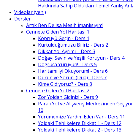
Hakkında Sahip Oldukları Temel Yanlış An
Videolar (yeni)
Dersler
Artık Ben De İsa Mesih İmanlısıyım!
Cennete Giden Yol Haritası 1
Köprüyü Geçin - Ders 1
Kurtulduğumuzu Biliriz - Ders 2
Dikkat Yol Ayrımı! - Ders 3
Doğayı Sevin ve Yeşili Koruyun - Ders 4
Doğruca Yürüyün! - Ders 5
Haritamı İyi Okuyorum! - Ders 6
Durun ve Sorun! (Dua) - Ders 7
Kime Gidiyoruz? - Ders 8
Cennete Giden Yol Haritası 2
Zor Yoldan Gidiniz! - Ders 9
Paralı Yol ve Alışveriş Merkezinden Geçiyor
10
Yürümemize Yardım Eden Var - Ders 11
Yoldaki Tehlikelere Dikkat 1 - Ders 12
Yoldaki Tehlikelere Dikkat 2 - Ders 13