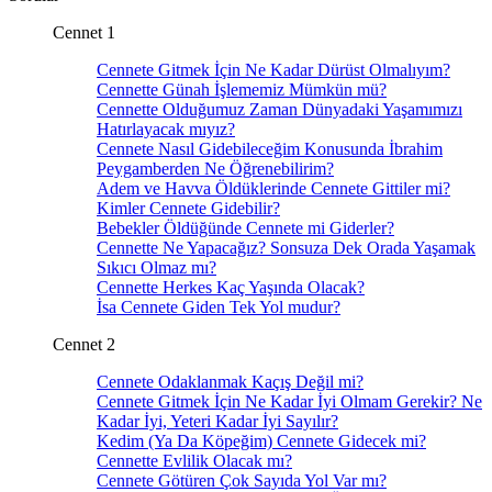
Cennet 1
Cennete Gitmek İçin Ne Kadar Dürüst Olmalıyım?
Cennette Günah İşlememiz Mümkün mü?
Cennette Olduğumuz Zaman Dünyadaki Yaşamımızı
Hatırlayacak mıyız?
Cennete Nasıl Gidebileceğim Konusunda İbrahim
Peygamberden Ne Öğrenebilirim?
Adem ve Havva Öldüklerinde Cennete Gittiler mi?
Kimler Cennete Gidebilir?
Bebekler Öldüğünde Cennete mi Giderler?
Cennette Ne Yapacağız? Sonsuza Dek Orada Yaşamak
Sıkıcı Olmaz mı?
Cennette Herkes Kaç Yaşında Olacak?
İsa Cennete Giden Tek Yol mudur?
Cennet 2
Cennete Odaklanmak Kaçış Değil mi?
Cennete Gitmek İçin Ne Kadar İyi Olmam Gerekir? Ne
Kadar İyi, Yeteri Kadar İyi Sayılır?
Kedim (Ya Da Köpeğim) Cennete Gidecek mi?
Cennette Evlilik Olacak mı?
Cennete Götüren Çok Sayıda Yol Var mı?