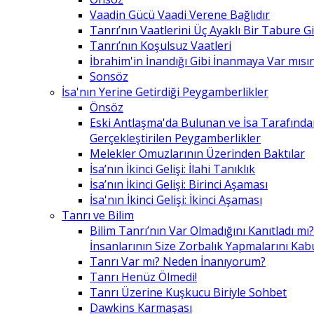
Vaadin Gücü Vaadi Verene Bağlıdır
Tanrı’nın Vaatlerini Üç Ayaklı Bir Tabure 
Tanrı’nın Koşulsuz Vaatleri
İbrahim'in İnandığı Gibi İnanmaya Var mısın
Sonsöz
İsa'nın Yerine Getirdiği Peygamberlikler
Önsöz
Eski Antlaşma'da Bulunan ve İsa Tarafınd
Gerçekleştirilen Peygamberlikler
Melekler Omuzlarının Üzerinden Baktılar
İsa’nın İkinci Gelişi: İlahi Tanıklık
İsa’nın İkinci Gelişi: Birinci Aşaması
İsa'nın İkinci Gelişi: İkinci Aşaması
Tanrı ve Bilim
Bilim Tanrı’nın Var Olmadığını Kanıtladı mı?
İnsanlarının Size Zorbalık Yapmalarını Kab
Tanrı Var mı? Neden İnanıyorum?
Tanrı Henüz Ölmedi!
Tanrı Üzerine Kuşkucu Biriyle Sohbet
Dawkins Karmaşası