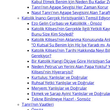
Kabul Etmek Benim İçin Neden Bu Kadar Z
Tanrı'nın Agape Sevgisi Her Zaman Korur
Nasıl Tanrı'nın Agape Sevgisini Alan Taraft
Katolik İnancı Gerçek Hıristiyanlık’ı Temsil Ediyo
Ezo Gelin Çorbası ve Katoliklik - Önsöz
Katolik Kilisesi’nin Gerçekle İlgili Yetkili K
Bunu Size Kim Söyledi?
Katolik Kilisesi’nin Aklanma Konusunda Anl
“O Kutsal Su Benim İçin Hiç İşe Yaradı mı, 
Katolik Kilisesi’nin Tarihi Hakkında Neyi B
Gerekiyor?
Bir Katolik Hangi Ölçüye Göre Hıristiyan Say
Neden Petrus'un Yerini Alan Papa Yoktu? Y
Kilisesi'nin Hiyerarşisi?
Kurtuluş: Yanlışlar ve Doğrular
Ruhsal Yetki: Yanlışlar ve Doğrular
Meryem: Yanlışlar ve Doğrular
Ekmek ve Şarap Ayini: Yanlışlar ve Doğrula
Tekne Binilmeye Hazır! - Sonsöz
Tanrı’nın Vaatleri
Önsöz