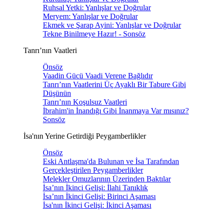
Ruhsal Yetki: Yanlışlar ve Doğrular
Meryem: Yanlışlar ve Doğrular
Ekmek ve Şarap Ayini: Yanlışlar ve Doğrular
Tekne Binilmeye Hazır! - Sonsöz
Tanrı’nın Vaatleri
Önsöz
Vaadin Gücü Vaadi Verene Bağlıdır
Tanrı’nın Vaatlerini Üç Ayaklı Bir Tabure Gibi
Düşünün
Tanrı’nın Koşulsuz Vaatleri
İbrahim'in İnandığı Gibi İnanmaya Var mısınız?
Sonsöz
İsa'nın Yerine Getirdiği Peygamberlikler
Önsöz
Eski Antlaşma'da Bulunan ve İsa Tarafından
Gerçekleştirilen Peygamberlikler
Melekler Omuzlarının Üzerinden Baktılar
İsa’nın İkinci Gelişi: İlahi Tanıklık
İsa’nın İkinci Gelişi: Birinci Aşaması
İsa'nın İkinci Gelişi: İkinci Aşaması