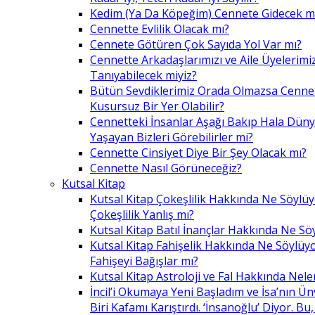
Kedim (Ya Da Köpeğim) Cennete Gidecek m
Cennette Evlilik Olacak mı?
Cennete Götüren Çok Sayıda Yol Var mı?
Cennette Arkadaşlarımızı ve Aile Üyelerimiz
Tanıyabilecek miyiz?
Bütün Sevdiklerimiz Orada Olmazsa Cennet
Kusursuz Bir Yer Olabilir?
Cennetteki İnsanlar Aşağı Bakıp Hala Dün
Yaşayan Bizleri Görebilirler mi?
Cennette Cinsiyet Diye Bir Şey Olacak mı?
Cennette Nasıl Görüneceğiz?
Kutsal Kitap
Kutsal Kitap Çokeşlilik Hakkında Ne Söylü
Çokeşlilik Yanlış mı?
Kutsal Kitap Batıl İnançlar Hakkında Ne Sö
Kutsal Kitap Fahişelik Hakkında Ne Söylüyo
Fahişeyi Bağışlar mı?
Kutsal Kitap Astroloji ve Fal Hakkında Nele
İncil’i Okumaya Yeni Başladım ve İsa’nın Ü
Biri Kafamı Karıştırdı. ‘İnsanoğlu’ Diyor. 