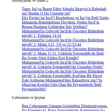
Hıristiyanlık ve İslam 2
Tanrı, İsa’ya İhanet Eden Yahuda İskaryot’u Bağışladı
mı? Bugün O Da Cennette mi?
Elçi Pavlus’un İncil’i Bozduğunu ve İsa’yla İlgili Yanlış
İddialarda Bulunduğunu Duydum. Neden İncil’in
Başına Bunların Gelmesine İzin Verdiniz?
Muhammed'in Geleceği İncil'de Önceden Bildirilmiş
miydi? 1- Yuhanna 14:16
Muhammed'in Geleceği İncil'de Önceden Bildirilmiş
miydi? 2- Matta 3:11, 5:9 ve 21:33-44
Muhammed'in Geleceği İncil'de Önceden Bildirilmiş
miydi? 3- Matta 11:11. Göklerin Egemenliği ile İlgili
Bu Ayette Sözü Edilen Kişi Kimdir?
Muhammed'in Geleceği İncil'de Önceden Bildirilmiş
miydi? 4- Göklerin Egemenliği'nin Unsurları Nedir?
Muhammed'in Geleceği İncil'de Önceden Bildirilmiş
miydi? 5- Göklerin Egemenliği: Kral'dan Bir Davet
Eski Antlaşma Muhammed'den Bahsediyor mu? Ya
Musa'nın Kendisi Gibi Olan Bir Peygamberle İlgili
Peygamberliği?
Cehennem ve Şeytan
Ben Cehenneme Gitmem Gerektiğini Düşünmüyorum.
Siz Kimsiniz ki, Bana Sonsuzluktaki Kaderimizin İsa