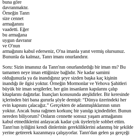
buna göre
davranmaktır.
Örneğin Tanrı
size cennet
armağanını
vaadetti. Eğer
bu armağana
uygun davranır
ve O'nun
armağınını kabul ederseniz, O'na imanla yanıt vermiş olursunuz.
Bununla da kalmaz, Tanrı imanı onurlandırır.
Soru: Sizin imanınız da Tanrı'nın onurlandırdığı bir iman mı? Bu
tamamen neye iman ettiğinize bağlıdır. Ne kadar samimi
olduğunuzla ya da inandığınız şeye sizden başka kaç kişinin
inandığı ile ilgisi yoktur. Örneğin Mormonlar ve Yehova Şahitleri
büyük bir iman sergilerler, her gün insanların kapılarını çalıp
kitaplarını dağıtırlar. İnançları konusunda ateşlidirler. Bir keresinde
içlerinden biri bana gururla şöyle demişti: “Dünya üzerindeki her
evin kapısını çalacağız.” Gerçekten de adanmışlıklarının sınırı
yoktur. Ancak buna rağmen korkunç bir yanılgı içindedirler. Bunun
nereden biliyorum? Onların cennette sonsuz yaşam armağanını
kabul etmediklerini anlayacak kadar çok üyeleriyle sohbet ettim.
Tanrı'nın iyiliğini kendi dinlerinin gerekliliklerini adanmış bir şekilde
yerine getirerek kazanmaya çalışıyorlar. Tanrı'dan gelen şu gerçeği