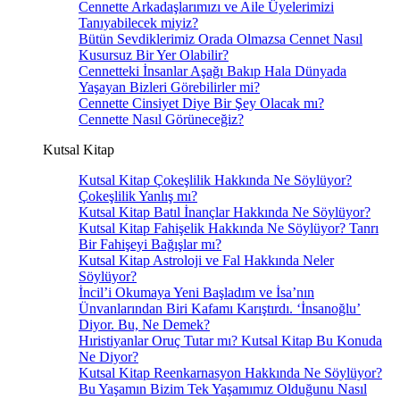
Cennette Arkadaşlarımızı ve Aile Üyelerimizi
Tanıyabilecek miyiz?
Bütün Sevdiklerimiz Orada Olmazsa Cennet Nasıl
Kusursuz Bir Yer Olabilir?
Cennetteki İnsanlar Aşağı Bakıp Hala Dünyada
Yaşayan Bizleri Görebilirler mi?
Cennette Cinsiyet Diye Bir Şey Olacak mı?
Cennette Nasıl Görüneceğiz?
Kutsal Kitap
Kutsal Kitap Çokeşlilik Hakkında Ne Söylüyor?
Çokeşlilik Yanlış mı?
Kutsal Kitap Batıl İnançlar Hakkında Ne Söylüyor?
Kutsal Kitap Fahişelik Hakkında Ne Söylüyor? Tanrı
Bir Fahişeyi Bağışlar mı?
Kutsal Kitap Astroloji ve Fal Hakkında Neler
Söylüyor?
İncil’i Okumaya Yeni Başladım ve İsa’nın
Ünvanlarından Biri Kafamı Karıştırdı. ‘İnsanoğlu’
Diyor. Bu, Ne Demek?
Hıristiyanlar Oruç Tutar mı? Kutsal Kitap Bu Konuda
Ne Diyor?
Kutsal Kitap Reenkarnasyon Hakkında Ne Söylüyor?
Bu Yaşamın Bizim Tek Yaşamımız Olduğunu Nasıl