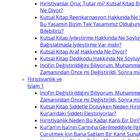
Hıristiyanlar Oruç Tutar mı? Kutsal Kitap
Ne Diyor?
Kutsal Kitap Reenkarnasyon Hakkında Ne 
Bu Yaşamın Bizim Tek Yaşamımız Olduğunu
Bilebiliriz?
Kutsal Kitap İyileştirme Hakkında Ne Söylü
Bağışlatmada İyileştirme Var mıdır?
Kutsal Kitap Araf Hakkında Ne Diyor?
Kutsal Kitap Dedikodu Hakkında Ne Söylüy
İncil’in Değiştirildiğini Biliyorum. Muhamme
Zamanından Önce mi Değiştirildi, Sonra mı
Hıristiyanlık ve
İslam 1
İncil’in Değiştirildiğini Biliyorum. Muhamme
Zamanından Önce mi Değiştirildi, Sonra mı
Kutsal Kitap Şiddetle Doluyken Neden Hıris
Kur’an’daki Şiddeti Eleştiriyorlar?
Hıristiyanlık Neden Bu Kadar Kanlı Bir Din?
Kur’an’ın İsa’nın Çarmıha Gerilmediğiyle İlgil
Çürütmek İçin Bana Sağlam Bir Kanıt Sunabi