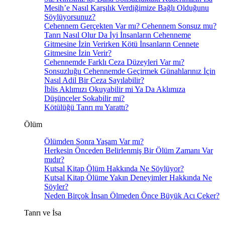
Mesih’e Nasıl Karşılık Verdiğimize Bağlı Olduğunu
Söylüyorsunuz?
Cehennem Gerçekten Var mı? Cehennem Sonsuz mu?
Tanrı Nasıl Olur Da İyi İnsanların Cehenneme
Gitmesine İzin Verirken Kötü İnsanların Cennete
Gitmesine İzin Verir?
Cehennemde Farklı Ceza Düzeyleri Var mı?
Sonsuzluğu Cehennemde Geçirmek Günahlarınız İçin
Nasıl Adil Bir Ceza Sayılabilir?
İblis Aklımızı Okuyabilir mi Ya Da Aklımıza
Düşünceler Sokabilir mi?
Kötülüğü Tanrı mı Yarattı?
Ölüm
Ölümden Sonra Yaşam Var mı?
Herkesin Önceden Belirlenmiş Bir Ölüm Zamanı Var
mıdır?
Kutsal Kitap Ölüm Hakkında Ne Söylüyor?
Kutsal Kitap Ölüme Yakın Deneyimler Hakkında Ne
Söyler?
Neden Birçok İnsan Ölmeden Önce Büyük Acı Çeker?
Tanrı ve İsa