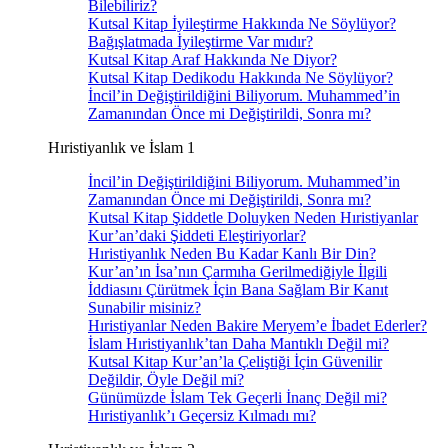
Bilebiliriz?
Kutsal Kitap İyileştirme Hakkında Ne Söylüyor?
Bağışlatmada İyileştirme Var mıdır?
Kutsal Kitap Araf Hakkında Ne Diyor?
Kutsal Kitap Dedikodu Hakkında Ne Söylüyor?
İncil’in Değiştirildiğini Biliyorum. Muhammed’in
Zamanından Önce mi Değiştirildi, Sonra mı?
Hıristiyanlık ve İslam 1
İncil’in Değiştirildiğini Biliyorum. Muhammed’in
Zamanından Önce mi Değiştirildi, Sonra mı?
Kutsal Kitap Şiddetle Doluyken Neden Hıristiyanlar
Kur’an’daki Şiddeti Eleştiriyorlar?
Hıristiyanlık Neden Bu Kadar Kanlı Bir Din?
Kur’an’ın İsa’nın Çarmıha Gerilmediğiyle İlgili
İddiasını Çürütmek İçin Bana Sağlam Bir Kanıt
Sunabilir misiniz?
Hıristiyanlar Neden Bakire Meryem’e İbadet Ederler?
İslam Hıristiyanlık’tan Daha Mantıklı Değil mi?
Kutsal Kitap Kur’an’la Çeliştiği İçin Güvenilir
Değildir, Öyle Değil mi?
Günümüzde İslam Tek Geçerli İnanç Değil mi?
Hıristiyanlık’ı Geçersiz Kılmadı mı?