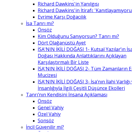
Richard Dawkins'in Yanılgısı
Richard Dawkins'in İtirafı: 'Kanıtlayamıyor
Evrime Karşı Doğacılık
İsa Tanrı mı?
Önsöz
Kim Olduğunu Sanıyorsun? Tanrı mı?
Dört Olağanüstü Ayet
İSA'NIN İKİLİ DOĞASI 1- Kutsal Yazılar’ın İsa’
Doğası Hakkında Anlattıklarını Açıklayan
Karşılaştırmalı Bir Liste
İSA'NIN İKİLİ DOĞASI 2- Tüm Zamanların 
Mucizesi
İSA'NIN İKİLİ DOĞASI 3- İsa’nın İlahi Varlığı
İnsanlığıyla İlgili Çeşitli Düşünce Ekolleri
Tanrı’nın Kendisini İnsana Açıklaması
Önsöz
Genel Vahiy
Özel Vahiy
Sonsöz
İncil Güvenilir mi?