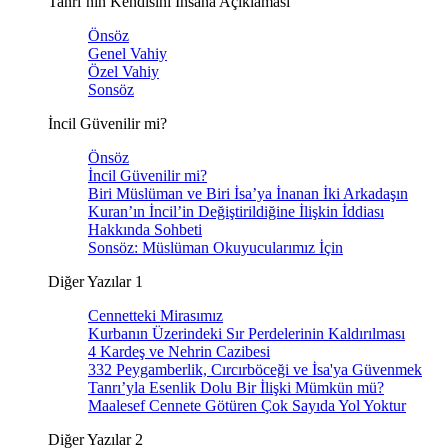
Tanrı’nın Kendisini İnsana Açıklaması
Önsöz
Genel Vahiy
Özel Vahiy
Sonsöz
İncil Güvenilir mi?
Önsöz
İncil Güvenilir mi?
Biri Müslüman ve Biri İsa’ya İnanan İki Arkadaşın
Kuran’ın İncil’in Değiştirildiğine İlişkin İddiası
Hakkında Sohbeti
Sonsöz: Müslüman Okuyucularımız İçin
Diğer Yazılar 1
Cennetteki Mirasımız
Kurbanın Üzerindeki Sır Perdelerinin Kaldırılması
4 Kardeş ve Nehrin Cazibesi
332 Peygamberlik, Cırcırböceği ve İsa'ya Güvenmek
Tanrı’yla Esenlik Dolu Bir İlişki Mümkün mü?
Maalesef Cennete Götüren Çok Sayıda Yol Yoktur
Diğer Yazılar 2