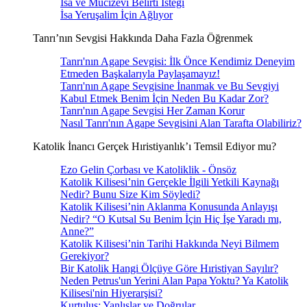
İsa ve Mucizevi Belirti İsteği
İsa Yeruşalim İçin Ağlıyor
Tanrı’nın Sevgisi Hakkında Daha Fazla Öğrenmek
Tanrı'nın Agape Sevgisi: İlk Önce Kendimiz Deneyim
Etmeden Başkalarıyla Paylaşamayız!
Tanrı'nın Agape Sevgisine İnanmak ve Bu Sevgiyi
Kabul Etmek Benim İçin Neden Bu Kadar Zor?
Tanrı'nın Agape Sevgisi Her Zaman Korur
Nasıl Tanrı'nın Agape Sevgisini Alan Tarafta Olabiliriz?
Katolik İnancı Gerçek Hıristiyanlık’ı Temsil Ediyor mu?
Ezo Gelin Çorbası ve Katoliklik - Önsöz
Katolik Kilisesi’nin Gerçekle İlgili Yetkili Kaynağı
Nedir? Bunu Size Kim Söyledi?
Katolik Kilisesi’nin Aklanma Konusunda Anlayışı
Nedir? “O Kutsal Su Benim İçin Hiç İşe Yaradı mı,
Anne?”
Katolik Kilisesi’nin Tarihi Hakkında Neyi Bilmem
Gerekiyor?
Bir Katolik Hangi Ölçüye Göre Hıristiyan Sayılır?
Neden Petrus'un Yerini Alan Papa Yoktu? Ya Katolik
Kilisesi'nin Hiyerarşisi?
Kurtuluş: Yanlışlar ve Doğrular