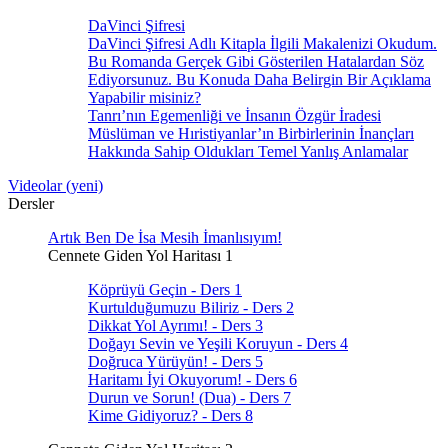
DaVinci Şifresi
DaVinci Şifresi Adlı Kitapla İlgili Makalenizi Okudum.
Bu Romanda Gerçek Gibi Gösterilen Hatalardan Söz
Ediyorsunuz. Bu Konuda Daha Belirgin Bir Açıklama
Yapabilir misiniz?
Tanrı’nın Egemenliği ve İnsanın Özgür İradesi
Müslüman ve Hıristiyanlar’ın Birbirlerinin İnançları
Hakkında Sahip Oldukları Temel Yanlış Anlamalar
Videolar (yeni)
Dersler
Artık Ben De İsa Mesih İmanlısıyım!
Cennete Giden Yol Haritası 1
Köprüyü Geçin - Ders 1
Kurtulduğumuzu Biliriz - Ders 2
Dikkat Yol Ayrımı! - Ders 3
Doğayı Sevin ve Yeşili Koruyun - Ders 4
Doğruca Yürüyün! - Ders 5
Haritamı İyi Okuyorum! - Ders 6
Durun ve Sorun! (Dua) - Ders 7
Kime Gidiyoruz? - Ders 8