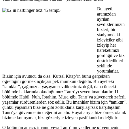
Bu ayeti,
aramızdan
ayrılan
sevdiklerimizin
bizleri, bir
stadyumdaki
izleyiciler gibi
izleyip her
hareketimizi
gördüğü ve bizi
destekledikleri
şeklinde
yorumlarlar.
Bizim için avutucu da olsa, Kutsal Kitap’ın bunu gerçekten
öğrettiğini görmek açıkçası pek mümkün değildir. Bu ayetteki
“tanıklar”, çağımızda yaşayan sevdiklerimiz değil, daha önceki
bölümde haklarında okuduğumuz Tanrı’yı seven imanlılardır. 11.
bölümde Habil, Nuh, İbrahim, Musa gibi Tanrı’ya güvenerek zaferli
yaşamlar sürdürenlerden söz edilir. Bu imanlılar bizim için “tanıktır”,
çünkü yaşamları bize ne gibi zorluklarla karşılaşırsak karşılaşalım
Tanrı’ya güvenmenin değerini anlatır. Hayatlarıyla bize örnek olarak
bizimle konuşurlar, bizi gözleriyle izleyen pasif tanıklar değildir.
O bölümün amacı, imanın veya Tanrı’nın vaatlerine güvenmenin,