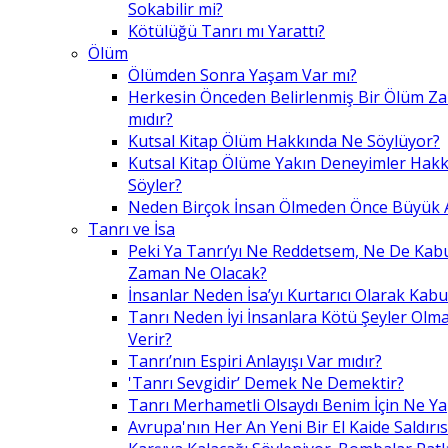
Sokabilir mi?
Kötülüğü Tanrı mı Yarattı?
Ölüm
Ölümden Sonra Yaşam Var mı?
Herkesin Önceden Belirlenmiş Bir Ölüm Z
mıdır?
Kutsal Kitap Ölüm Hakkında Ne Söylüyor?
Kutsal Kitap Ölüme Yakın Deneyimler Hak
Söyler?
Neden Birçok İnsan Ölmeden Önce Büyük A
Tanrı ve İsa
Peki Ya Tanrı’yı Ne Reddetsem, Ne De Kab
Zaman Ne Olacak?
İnsanlar Neden İsa’yı Kurtarıcı Olarak Kabu
Tanrı Neden İyi İnsanlara Kötü Şeyler Olma
Verir?
Tanrı’nın Espiri Anlayışı Var mıdır?
'Tanrı Sevgidir’ Demek Ne Demektir?
Tanrı Merhametli Olsaydı Benim İçin Ne Ya
Avrupa'nın Her An Yeni Bir El Kaide Saldırıs