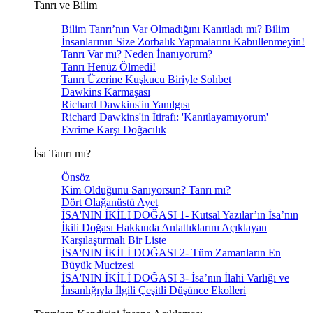
Tanrı ve Bilim
Bilim Tanrı’nın Var Olmadığını Kanıtladı mı? Bilim
İnsanlarının Size Zorbalık Yapmalarını Kabullenmeyin!
Tanrı Var mı? Neden İnanıyorum?
Tanrı Henüz Ölmedi!
Tanrı Üzerine Kuşkucu Biriyle Sohbet
Dawkins Karmaşası
Richard Dawkins'in Yanılgısı
Richard Dawkins'in İtirafı: 'Kanıtlayamıyorum'
Evrime Karşı Doğacılık
İsa Tanrı mı?
Önsöz
Kim Olduğunu Sanıyorsun? Tanrı mı?
Dört Olağanüstü Ayet
İSA'NIN İKİLİ DOĞASI 1- Kutsal Yazılar’ın İsa’nın
İkili Doğası Hakkında Anlattıklarını Açıklayan
Karşılaştırmalı Bir Liste
İSA'NIN İKİLİ DOĞASI 2- Tüm Zamanların En
Büyük Mucizesi
İSA'NIN İKİLİ DOĞASI 3- İsa’nın İlahi Varlığı ve
İnsanlığıyla İlgili Çeşitli Düşünce Ekolleri