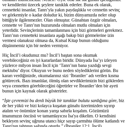
ve kendilerini üzecek şeylere tanıklık ederler. Buna ek olarak,
cennetteki insanlar, Tanrı’yla yakın paydaşlıkla ve cennetin sevinç
ve görkemiyle o kadar doludur ki, bizim dünyamızda neler olup
bittiğiyle ilgilenmezler. Olan olmuştur. Günahtan özgür olmaları,
cennette ve Tanrı’nın huzurunda olmaları mutlu olmaları için
yeterlidir. Sevinçlerinin tamamlanması için bizi görmeleri gerekmez.
Tanrı’nın cennetteki insanlara aşağı bakıp bizi görmelerine izin
vermesi olanaksız olmasa da, Kutsal Kitap bunun olduğunu
düşünmemiz için bir neden vermiyor.
Hiç İncil’i okudunuz mu? İncil’i baştan sona okumak
verebileceğiniz en iyi kararlardan biridir. Dünyada İsa’yı izleyen
yüzlerce milyon insan İncil için ‘Tanrı’nın bana yazdığı sevgi
mektubu’ diyor. Okuyun ve bunu neden söylediklerini görün. Bu
kararı verdiğinizde, okumalarınız sizi ‘İbraniler’ adı verilen kısma
götürecek. Bazı imanlılar, ölmüş olan sevdiklerimizin bizi göklerden
veya cennetten görebileceğini öğretirler ve İbraniler’den bir ayeti
bunun için kaynak olarak gösterirler.
“
İşte çevremizi bu denli büyük bir tanıklar bulutu sardığına göre
, biz
de her yükü ve bizi kolayca kuşatan günahı üzerimizden sıyırıp
atalım ve önümüze konan yarışı sabırla koşalım. Gözümüzü
imanımızın öncüsü ve tamamlayıcısı İsa'ya dikelim. O kendisini
bekleyen sevinç uğruna utancı hiçe sayıp çarmıhta ölüme katlandı ve
Tanrı'nın tahtının sağında oturdu.” (İbraniler 12:1, İncil)