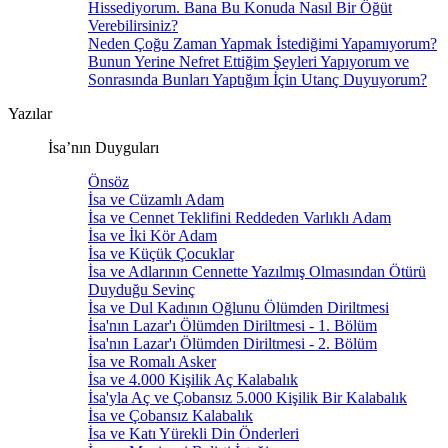
Hissediyorum. Bana Bu Konuda Nasıl Bir Öğüt
Verebilirsiniz?
Neden Çoğu Zaman Yapmak İstediğimi Yapamıyorum?
Bunun Yerine Nefret Ettiğim Şeyleri Yapıyorum ve
Sonrasında Bunları Yaptığım İçin Utanç Duyuyorum?
Yazılar
İsa’nın Duyguları
Önsöz
İsa ve Cüzamlı Adam
İsa ve Cennet Teklifini Reddeden Varlıklı Adam
İsa ve İki Kör Adam
İsa ve Küçük Çocuklar
İsa ve Adlarının Cennette Yazılmış Olmasından Ötürü
Duyduğu Sevinç
İsa ve Dul Kadının Oğlunu Ölümden Diriltmesi
İsa'nın Lazar'ı Ölümden Diriltmesi - 1. Bölüm
İsa'nın Lazar'ı Ölümden Diriltmesi - 2. Bölüm
İsa ve Romalı Asker
İsa ve 4.000 Kişilik Aç Kalabalık
İsa'yla Aç ve Çobansız 5.000 Kişilik Bir Kalabalık
İsa ve Çobansız Kalabalık
İsa ve Katı Yürekli Din Önderleri