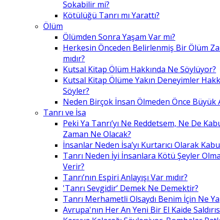
Sokabilir mi?
Kötülüğü Tanrı mı Yarattı?
Ölüm
Ölümden Sonra Yaşam Var mı?
Herkesin Önceden Belirlenmiş Bir Ölüm Z
mıdır?
Kutsal Kitap Ölüm Hakkında Ne Söylüyor?
Kutsal Kitap Ölüme Yakın Deneyimler Hak
Söyler?
Neden Birçok İnsan Ölmeden Önce Büyük A
Tanrı ve İsa
Peki Ya Tanrı’yı Ne Reddetsem, Ne De Kab
Zaman Ne Olacak?
İnsanlar Neden İsa’yı Kurtarıcı Olarak Kabu
Tanrı Neden İyi İnsanlara Kötü Şeyler Olma
Verir?
Tanrı’nın Espiri Anlayışı Var mıdır?
'Tanrı Sevgidir’ Demek Ne Demektir?
Tanrı Merhametli Olsaydı Benim İçin Ne Ya
Avrupa'nın Her An Yeni Bir El Kaide Saldırıs