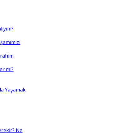
lıyım?
şamımızı
brahim
er mi?
da Yaşamak
erekir? Ne