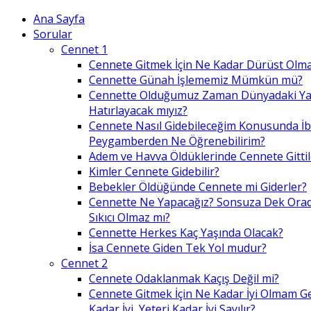
Ana Sayfa
Sorular
Cennet 1
Cennete Gitmek İçin Ne Kadar Dürüst Olma
Cennette Günah İşlememiz Mümkün mü?
Cennette Olduğumuz Zaman Dünyadaki Ya
Hatırlayacak mıyız?
Cennete Nasıl Gidebileceğim Konusunda İ
Peygamberden Ne Öğrenebilirim?
Adem ve Havva Öldüklerinde Cennete Gittil
Kimler Cennete Gidebilir?
Bebekler Öldüğünde Cennete mi Giderler?
Cennette Ne Yapacağız? Sonsuza Dek Ora
Sıkıcı Olmaz mı?
Cennette Herkes Kaç Yaşında Olacak?
İsa Cennete Giden Tek Yol mudur?
Cennet 2
Cennete Odaklanmak Kaçış Değil mi?
Cennete Gitmek İçin Ne Kadar İyi Olmam G
Kadar İyi, Yeteri Kadar İyi Sayılır?