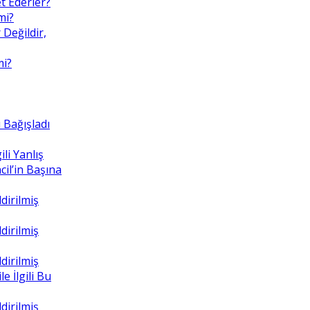
t Ederler?
mi?
 Değildir,
mi?
 Bağışladı
ili Yanlış
il’in Başına
dirilmiş
dirilmiş
dirilmiş
e İlgili Bu
dirilmiş