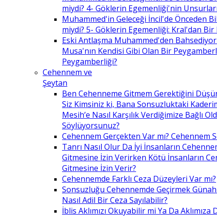
miydi? 4- Göklerin Egemenliği'nin Unsurlar
Muhammed'in Geleceği İncil'de Önceden Bil
miydi? 5- Göklerin Egemenliği: Kral'dan Bir
Eski Antlaşma Muhammed'den Bahsediyor
Musa'nın Kendisi Gibi Olan Bir Peygamberle 
Peygamberliği?
Cehennem ve
Şeytan
Ben Cehenneme Gitmem Gerektiğini Düş
Siz Kimsiniz ki, Bana Sonsuzluktaki Kaderim
Mesih’e Nasıl Karşılık Verdiğimize Bağlı O
Söylüyorsunuz?
Cehennem Gerçekten Var mı? Cehennem 
Tanrı Nasıl Olur Da İyi İnsanların Cehenn
Gitmesine İzin Verirken Kötü İnsanların C
Gitmesine İzin Verir?
Cehennemde Farklı Ceza Düzeyleri Var mı?
Sonsuzluğu Cehennemde Geçirmek Günahla
Nasıl Adil Bir Ceza Sayılabilir?
İblis Aklımızı Okuyabilir mi Ya Da Aklımıza