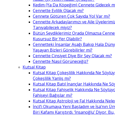
Kedim (Ya Da Köpeğim) Cennete Gidecek m
Cennette Evlilik Olacak mı?
Cennete Götüren Çok Sayıda Yol Var mı?
Cennette Arkadaşlarımızı ve Aile Üyelerimiz
Tanıyabilecek miyiz?
Bütün Sevdiklerimiz Orada Olmazsa Cennet
Kusursuz Bir Yer Olabilir?
Cennetteki İnsanlar Aşağı Bakıp Hala Dün
Yaşayan Bizleri Görebilirler mi?
Cennette Cinsiyet Diye Bir Şey Olacak mı?
Cennette Nasıl Görüneceğiz?
Kutsal Kitap
Kutsal Kitap Çokeşlilik Hakkında Ne Söylü
Çokeşlilik Yanlış mı?
Kutsal Kitap Batıl İnançlar Hakkında Ne Sö
Kutsal Kitap Fahişelik Hakkında Ne Söylüyo
Fahişeyi Bağışlar mı?
Kutsal Kitap Astroloji ve Fal Hakkında Nele
İncil’i Okumaya Yeni Başladım ve İsa’nın Ü
Biri Kafamı Karıştırdı. ‘İnsanoğlu’ Diyor. 