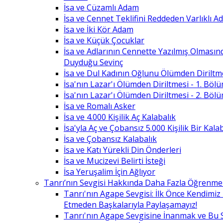
İsa ve Cüzamlı Adam
İsa ve Cennet Teklifini Reddeden Varlıklı 
İsa ve İki Kör Adam
İsa ve Küçük Çocuklar
İsa ve Adlarının Cennette Yazılmış Olması
Duyduğu Sevinç
İsa ve Dul Kadının Oğlunu Ölümden Diriltm
İsa'nın Lazar'ı Ölümden Diriltmesi - 1. Böl
İsa'nın Lazar'ı Ölümden Diriltmesi - 2. Böl
İsa ve Romalı Asker
İsa ve 4.000 Kişilik Aç Kalabalık
İsa'yla Aç ve Çobansız 5.000 Kişilik Bir Kala
İsa ve Çobansız Kalabalık
İsa ve Katı Yürekli Din Önderleri
İsa ve Mucizevi Belirti İsteği
İsa Yeruşalim İçin Ağlıyor
Tanrı’nın Sevgisi Hakkında Daha Fazla Öğrenme
Tanrı'nın Agape Sevgisi: İlk Önce Kendimi
Etmeden Başkalarıyla Paylaşamayız!
Tanrı'nın Agape Sevgisine İnanmak ve Bu 