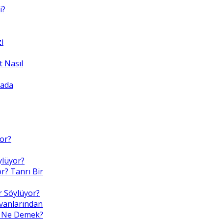
i?
i
 Nasıl
yada
yor?
ylüyor?
r? Tanrı Bir
r Söylüyor?
nvanlarından
Bu, Ne Demek?