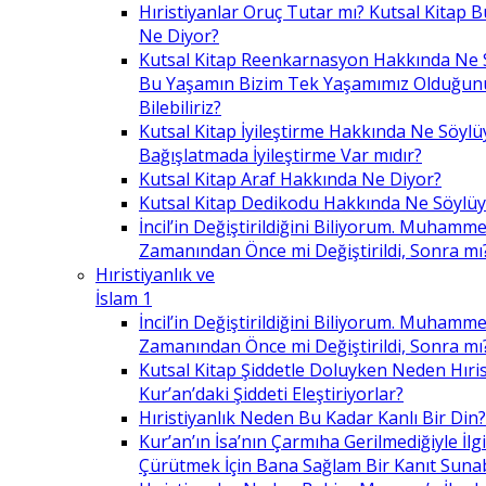
Hıristiyanlar Oruç Tutar mı? Kutsal Kitap
Ne Diyor?
Kutsal Kitap Reenkarnasyon Hakkında Ne 
Bu Yaşamın Bizim Tek Yaşamımız Olduğunu
Bilebiliriz?
Kutsal Kitap İyileştirme Hakkında Ne Söylü
Bağışlatmada İyileştirme Var mıdır?
Kutsal Kitap Araf Hakkında Ne Diyor?
Kutsal Kitap Dedikodu Hakkında Ne Söylüy
İncil’in Değiştirildiğini Biliyorum. Muhamme
Zamanından Önce mi Değiştirildi, Sonra mı
Hıristiyanlık ve
İslam 1
İncil’in Değiştirildiğini Biliyorum. Muhamme
Zamanından Önce mi Değiştirildi, Sonra mı
Kutsal Kitap Şiddetle Doluyken Neden Hıris
Kur’an’daki Şiddeti Eleştiriyorlar?
Hıristiyanlık Neden Bu Kadar Kanlı Bir Din?
Kur’an’ın İsa’nın Çarmıha Gerilmediğiyle İlgil
Çürütmek İçin Bana Sağlam Bir Kanıt Sunabi