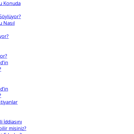
 Bu Konuda
Söylüyor?
 Nasıl
yor?
or?
d’in
?
d’in
?
tiyanlar
i İddiasını
lir misiniz?