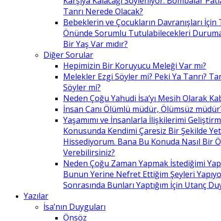
Karşıya Kalacağı Söyleniyor. Bombalar Patl
Tanrı Nerede Olacak?
Bebeklerin ve Çocukların Davranışları İçin 
Önünde Sorumlu Tutulabilecekleri Duruma 
Bir Yaş Var mıdır?
Diğer Sorular
Hepimizin Bir Koruyucu Meleği Var mı?
Melekler Ezgi Söyler mi? Peki Ya Tanrı? Tan
Söyler mi?
Neden Çoğu Yahudi İsa’yı Mesih Olarak Ka
İnsan Canı Ölümlü müdür, Ölümsüz müdür
Yaşamımı ve İnsanlarla İlişkilerimi Geliştir
Konusunda Kendimi Çaresiz Bir Şekilde Yet
Hissediyorum. Bana Bu Konuda Nasıl Bir 
Verebilirsiniz?
Neden Çoğu Zaman Yapmak İstediğimi Ya
Bunun Yerine Nefret Ettiğim Şeyleri Yapıy
Sonrasında Bunları Yaptığım İçin Utanç D
Yazılar
İsa’nın Duyguları
Önsöz