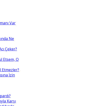
amanı Var
kında Ne
cı Çeker?
ul Etsem, O
l Etmezler?
sına İzin
pardı?
ıyla Karşı