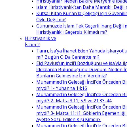
Hıristiyanlar Neden Bakire Meryem’e İbade
İslam Hıristiyanlık’tan Daha Mantıklı Değil 
Kutsal Kitap Kur’an’la Çeliştiği İçin Güvenilir
Öyle Değil mi?
Günümüzde İslam Tek Geçerli İnanç Değil 
Hıristiyanlık’ı Geçersiz Kılmadı mı?
Hıristiyanlık ve
İslam 2
Tanrı, İsa’ya İhanet Eden Yahuda İskaryot’u
mı? Bugün O Da Cennette mi?
Elçi Pavlus’un İncil’i Bozduğunu ve İsa’yla İlg
İddialarda Bulunduğunu Duydum. Neden İnc
Bunların Gelmesine İzin Verdiniz?
Muhammed'in Geleceği İncil'de Önceden Bil
miydi? 1- Yuhanna 14:16
Muhammed'in Geleceği İncil'de Önceden Bil
miydi? 2- Matta 3:11, 5:9 ve 21:33-44
Muhammed'in Geleceği İncil'de Önceden Bil
miydi? 3- Matta 11:11. Göklerin Egemenliği il
Ayette Sözü Edilen Kişi Kimdir?
Muhammed'in Geleceği İncil'de Önceden Bil