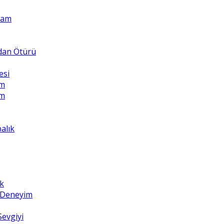
Adam
ndan Ötürü
esi
üm
üm
balık
k
z Deneyim
Sevgiyi