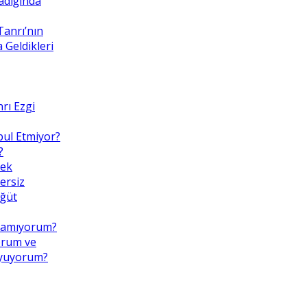
adığında
Tanrı’nın
Geldikleri
rı Ezgi
bul Etmiyor?
?
mek
ersiz
Öğüt
pamıyorum?
orum ve
uyuyorum?