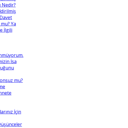
ı Nedir?
dirilmiş
 Davet
 mu? Ya
İlgili
ünmüyorum.
izin İsa
lduğunu
Sonsuz mu?
eme
ennete
rınız İçin
 Düşünceler