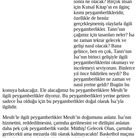
sonra ne olacak? Birçok insan
için Kutsal Kitap’ın en ilginç
kısmı peygamberlikleridir,
özellikle de henüz
gerçekleşmemiş olaylarla ilgili
peygamberlikler. Tanrı’nın
çağımız için tasarıları neler? İsa
ne zaman tekrar gelecek ve
gelişi nasıl olacak? Bana
gelince, ben en çok, Tanrı’nın
İsa’nın birinci gelişiyle ilgili
peygamberliklerini okumayı ve
incelemeyi seviyorum. Binlerce
yıl önce bildirilen neydi? Bu
peygamberlikler ne zaman ve
nasıl yerine geldi? Bugün bu
konuya bakacağız. Ele alacağımız bu peygamberliklere Mesih’le
ilgili peygamberlikler diyoruz. Bu peygamberlikleri yerine getiren
sadece İsa olduğu için bu peygamberlikler doğal olarak İsa’yla
ilgilidir.
Mesih’le ilgili peygamberlikler Mesih’in doğumunu anlatır. İsa’nın
hizmetini, reddedilmesini, çarmıha gerilmesini ve dirilişini anlatan
daha pek çok peygamberlik vardır. Müthiş! Gelecek Olan, çarmıha
gerilecekti ama mezarda ölü olarak kalmayacaktı! Basketbol maçına