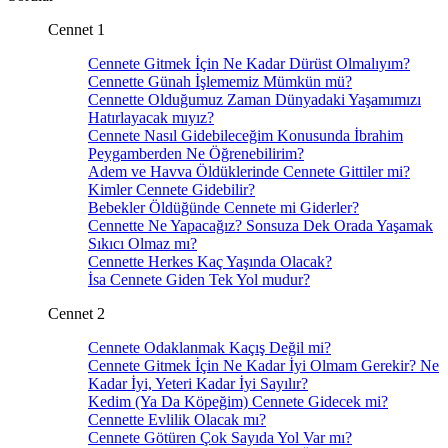
Cennet 1
Cennete Gitmek İçin Ne Kadar Dürüst Olmalıyım?
Cennette Günah İşlememiz Mümkün mü?
Cennette Olduğumuz Zaman Dünyadaki Yaşamımızı
Hatırlayacak mıyız?
Cennete Nasıl Gidebileceğim Konusunda İbrahim
Peygamberden Ne Öğrenebilirim?
Adem ve Havva Öldüklerinde Cennete Gittiler mi?
Kimler Cennete Gidebilir?
Bebekler Öldüğünde Cennete mi Giderler?
Cennette Ne Yapacağız? Sonsuza Dek Orada Yaşamak
Sıkıcı Olmaz mı?
Cennette Herkes Kaç Yaşında Olacak?
İsa Cennete Giden Tek Yol mudur?
Cennet 2
Cennete Odaklanmak Kaçış Değil mi?
Cennete Gitmek İçin Ne Kadar İyi Olmam Gerekir? Ne
Kadar İyi, Yeteri Kadar İyi Sayılır?
Kedim (Ya Da Köpeğim) Cennete Gidecek mi?
Cennette Evlilik Olacak mı?
Cennete Götüren Çok Sayıda Yol Var mı?