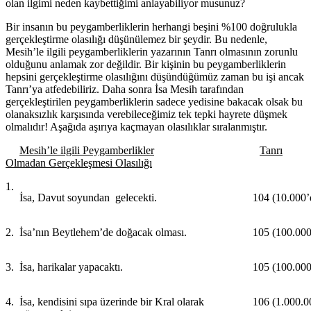
olan ilgimi neden kaybettiğimi anlayabiliyor musunuz?
Bir insanın bu peygamberliklerin herhangi beşini %100 doğrulukla
gerçekleştirme olasılığı düşünülemez bir şeydir. Bu nedenle,
Mesih’le ilgili peygamberliklerin yazarının Tanrı olmasının zorunlu
olduğunu anlamak zor değildir. Bir kişinin bu peygamberliklerin
hepsini gerçekleştirme olasılığını düşündüğümüz zaman bu işi ancak
Tanrı’ya atfedebiliriz. Daha sonra İsa Mesih tarafından
gerçekleştirilen peygamberliklerin sadece yedisine bakacak olsak bu
olanaksızlık karşısında verebileceğimiz tek tepki hayrete düşmek
olmalıdır! Aşağıda aşırıya kaçmayan olasılıklar sıralanmıştır.
Mesih’le ilgili Peygamberlikler
Tanrı
Olmadan Gerçekleşmesi Olasılığı
1.
İsa, Davut soyundan gelecekti.
104 (10.000’d
2.
İsa’nın Beytlehem’de doğacak olması.
105 (100.000’
3.
İsa, harikalar yapacaktı.
105 (100.000’
4.
İsa, kendisini sıpa üzerinde bir Kral olarak
106 (1.000.000