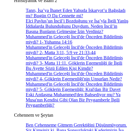
Hıristiyanlık ve İslam 2
Tanrı, İsa’ya İhanet Eden Yahuda İskaryot’u Bağışladı
mı? Bugün O Da Cennette mi?
Elçi Pavlus’un İncil’i Bozduğunu ve İsa’yla İlgili Yanlış
İddialarda Bulunduğunu Duydum. Neden İncil’in
Başına Bunların Gelmesine İzin Verdiniz?
Muhammed'in Geleceği İncil'de Önceden Bildirilmiş
miydi? 1- Yuhanna 14:16
Muhammed'in Geleceği İncil'de Önceden Bildirilmiş
miydi? 2- Matta 3:11, 5:9 ve 21:33-44
Muhammed'in Geleceği İncil'de Önceden Bildirilmiş
miydi? 3- Matta 11:11. Göklerin Egemenliği ile İlgili
Bu Ayette Sözü Edilen Kişi Kimdir?
Muhammed'in Geleceği İncil'de Önceden Bildirilmiş
miydi? 4- Göklerin Egemenliği'nin Unsurları Nedir?
Muhammed'in Geleceği İncil'de Önceden Bildirilmiş
miydi? 5- Göklerin Egemenliği: Kral'dan Bir Davet
Eski Antlaşma Muhammed'den Bahsediyor mu? Ya
Musa'nın Kendisi Gibi Olan Bir Peygamberle İlgili
Peygamberliği?
Cehennem ve Şeytan
Ben Cehenneme Gitmem Gerektiğini Düşünmüyorum.
Siz Kimsiniz ki, Bana Sonsuzluktaki Kaderimizin İsa