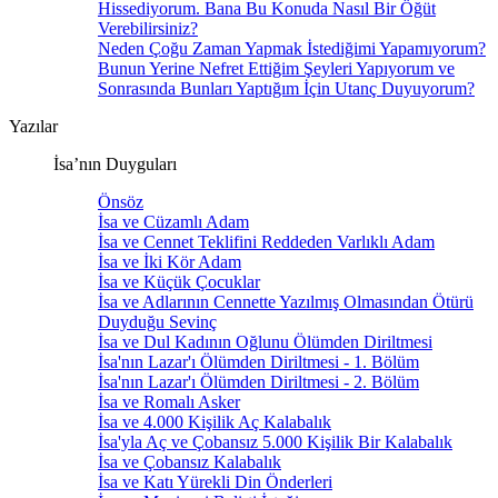
Hissediyorum. Bana Bu Konuda Nasıl Bir Öğüt
Verebilirsiniz?
Neden Çoğu Zaman Yapmak İstediğimi Yapamıyorum?
Bunun Yerine Nefret Ettiğim Şeyleri Yapıyorum ve
Sonrasında Bunları Yaptığım İçin Utanç Duyuyorum?
Yazılar
İsa’nın Duyguları
Önsöz
İsa ve Cüzamlı Adam
İsa ve Cennet Teklifini Reddeden Varlıklı Adam
İsa ve İki Kör Adam
İsa ve Küçük Çocuklar
İsa ve Adlarının Cennette Yazılmış Olmasından Ötürü
Duyduğu Sevinç
İsa ve Dul Kadının Oğlunu Ölümden Diriltmesi
İsa'nın Lazar'ı Ölümden Diriltmesi - 1. Bölüm
İsa'nın Lazar'ı Ölümden Diriltmesi - 2. Bölüm
İsa ve Romalı Asker
İsa ve 4.000 Kişilik Aç Kalabalık
İsa'yla Aç ve Çobansız 5.000 Kişilik Bir Kalabalık
İsa ve Çobansız Kalabalık
İsa ve Katı Yürekli Din Önderleri