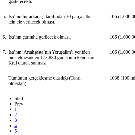
gösterecekti.
5.
İsa’nın bir arkadaşı tarafından 30 parça altın
106 (1.000.000
için ele verilecek olması.
6.
İsa’nın çarmıha gerilecek olması.
106 (1.000.000
7.
İsa’nın, Artahşasta’nın Yeruşalim’i yeniden
106 (1.000.000
bina etmesinden 173.880 gün sonra kendisini
Kral olarak sunması.
Tümünün gerçekleşme olasılığı (Tanrı
1038
(100 mi
olmadan)
Start
Prev
1
2
3
4
5