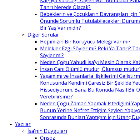
Karşıya Kalacağı Söyleniyor. Bombalar Patl
Tanrı Nerede Olacak?
Bebeklerin ve Çocukların Davranışları İçin 
Önünde Sorumlu Tutulabilecekleri Duruma 
Bir Yaş Var mıdır?
Diğer Sorular
Hepimizin Bir Koruyucu Meleği Var mı?
Melekler Ezgi Söyler mi? Peki Ya Tanrı? Tan
Söyler mi?
Neden Çoğu Yahudi İsa’yı Mesih Olarak Ka
İnsan Canı Ölümlü müdür, Ölümsüz müdür
Yaşamımı ve İnsanlarla İlişkilerimi Geliştir
Konusunda Kendimi Çaresiz Bir Şekilde Yet
Hissediyorum. Bana Bu Konuda Nasıl Bir 
Verebilirsiniz?
Neden Çoğu Zaman Yapmak İstediğimi Ya
Bunun Yerine Nefret Ettiğim Şeyleri Yapıy
Sonrasında Bunları Yaptığım İçin Utanç D
Yazılar
İsa’nın Duyguları
Önsöz