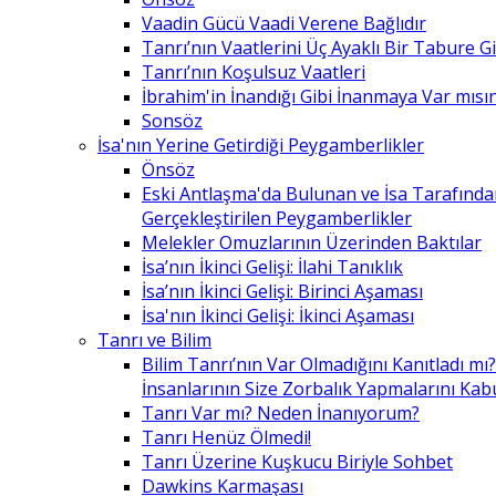
Vaadin Gücü Vaadi Verene Bağlıdır
Tanrı’nın Vaatlerini Üç Ayaklı Bir Tabure 
Tanrı’nın Koşulsuz Vaatleri
İbrahim'in İnandığı Gibi İnanmaya Var mısın
Sonsöz
İsa'nın Yerine Getirdiği Peygamberlikler
Önsöz
Eski Antlaşma'da Bulunan ve İsa Tarafınd
Gerçekleştirilen Peygamberlikler
Melekler Omuzlarının Üzerinden Baktılar
İsa’nın İkinci Gelişi: İlahi Tanıklık
İsa’nın İkinci Gelişi: Birinci Aşaması
İsa'nın İkinci Gelişi: İkinci Aşaması
Tanrı ve Bilim
Bilim Tanrı’nın Var Olmadığını Kanıtladı mı?
İnsanlarının Size Zorbalık Yapmalarını Kab
Tanrı Var mı? Neden İnanıyorum?
Tanrı Henüz Ölmedi!
Tanrı Üzerine Kuşkucu Biriyle Sohbet
Dawkins Karmaşası