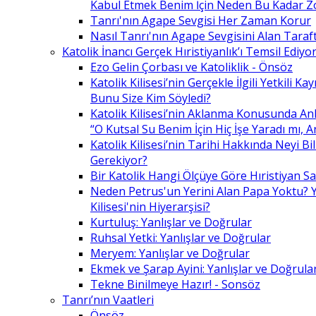
Kabul Etmek Benim İçin Neden Bu Kadar Z
Tanrı'nın Agape Sevgisi Her Zaman Korur
Nasıl Tanrı'nın Agape Sevgisini Alan Taraft
Katolik İnancı Gerçek Hıristiyanlık’ı Temsil Ediyo
Ezo Gelin Çorbası ve Katoliklik - Önsöz
Katolik Kilisesi’nin Gerçekle İlgili Yetkili K
Bunu Size Kim Söyledi?
Katolik Kilisesi’nin Aklanma Konusunda Anl
“O Kutsal Su Benim İçin Hiç İşe Yaradı mı, 
Katolik Kilisesi’nin Tarihi Hakkında Neyi B
Gerekiyor?
Bir Katolik Hangi Ölçüye Göre Hıristiyan Say
Neden Petrus'un Yerini Alan Papa Yoktu? Y
Kilisesi'nin Hiyerarşisi?
Kurtuluş: Yanlışlar ve Doğrular
Ruhsal Yetki: Yanlışlar ve Doğrular
Meryem: Yanlışlar ve Doğrular
Ekmek ve Şarap Ayini: Yanlışlar ve Doğrula
Tekne Binilmeye Hazır! - Sonsöz
Tanrı’nın Vaatleri
Önsöz