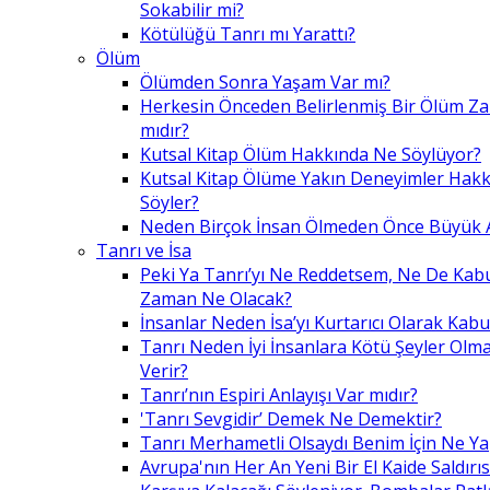
Sokabilir mi?
Kötülüğü Tanrı mı Yarattı?
Ölüm
Ölümden Sonra Yaşam Var mı?
Herkesin Önceden Belirlenmiş Bir Ölüm Z
mıdır?
Kutsal Kitap Ölüm Hakkında Ne Söylüyor?
Kutsal Kitap Ölüme Yakın Deneyimler Hak
Söyler?
Neden Birçok İnsan Ölmeden Önce Büyük A
Tanrı ve İsa
Peki Ya Tanrı’yı Ne Reddetsem, Ne De Kab
Zaman Ne Olacak?
İnsanlar Neden İsa’yı Kurtarıcı Olarak Kabu
Tanrı Neden İyi İnsanlara Kötü Şeyler Olma
Verir?
Tanrı’nın Espiri Anlayışı Var mıdır?
'Tanrı Sevgidir’ Demek Ne Demektir?
Tanrı Merhametli Olsaydı Benim İçin Ne Ya
Avrupa'nın Her An Yeni Bir El Kaide Saldırıs