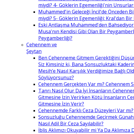
miydi? 4- Göklerin Egemenliği'nin Unsurlar
Muhammed'in Geleceği İncil'de Önceden Bil
miydi? 5- Göklerin Egemenliği: Kral'dan Bir
Eski Antlaşma Muhammed'den Bahsediyor
Musa'nın Kendisi Gibi Olan Bir Peygamberle 
Peygamberliği?
Cehennem ve
Şeytan
Ben Cehenneme Gitmem Gerektiğini Düş
Siz Kimsiniz ki, Bana Sonsuzluktaki Kaderim
Mesih’e Nasıl Karşılık Verdiğimize Bağlı O
Söylüyorsunuz?
Cehennem Gerçekten Var mı? Cehennem 
Tanrı Nasıl Olur Da İyi İnsanların Cehenn
Gitmesine İzin Verirken Kötü İnsanların C
Gitmesine İzin Verir?
Cehennemde Farklı Ceza Düzeyleri Var mı?
Sonsuzluğu Cehennemde Geçirmek Günahla
Nasıl Adil Bir Ceza Sayılabilir?
İblis Aklımızı Okuyabilir mi Ya Da Aklımıza