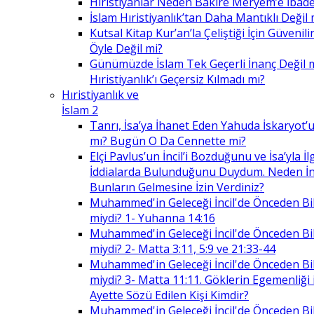
Hıristiyanlar Neden Bakire Meryem’e İbade
İslam Hıristiyanlık’tan Daha Mantıklı Değil 
Kutsal Kitap Kur’an’la Çeliştiği İçin Güvenilir
Öyle Değil mi?
Günümüzde İslam Tek Geçerli İnanç Değil 
Hıristiyanlık’ı Geçersiz Kılmadı mı?
Hıristiyanlık ve
İslam 2
Tanrı, İsa’ya İhanet Eden Yahuda İskaryot’u
mı? Bugün O Da Cennette mi?
Elçi Pavlus’un İncil’i Bozduğunu ve İsa’yla İlg
İddialarda Bulunduğunu Duydum. Neden İnc
Bunların Gelmesine İzin Verdiniz?
Muhammed'in Geleceği İncil'de Önceden Bil
miydi? 1- Yuhanna 14:16
Muhammed'in Geleceği İncil'de Önceden Bil
miydi? 2- Matta 3:11, 5:9 ve 21:33-44
Muhammed'in Geleceği İncil'de Önceden Bil
miydi? 3- Matta 11:11. Göklerin Egemenliği il
Ayette Sözü Edilen Kişi Kimdir?
Muhammed'in Geleceği İncil'de Önceden Bil