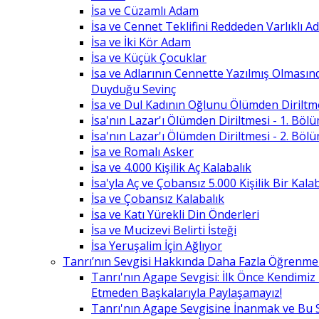
İsa ve Cüzamlı Adam
İsa ve Cennet Teklifini Reddeden Varlıklı 
İsa ve İki Kör Adam
İsa ve Küçük Çocuklar
İsa ve Adlarının Cennette Yazılmış Olması
Duyduğu Sevinç
İsa ve Dul Kadının Oğlunu Ölümden Diriltm
İsa'nın Lazar'ı Ölümden Diriltmesi - 1. Böl
İsa'nın Lazar'ı Ölümden Diriltmesi - 2. Böl
İsa ve Romalı Asker
İsa ve 4.000 Kişilik Aç Kalabalık
İsa'yla Aç ve Çobansız 5.000 Kişilik Bir Kala
İsa ve Çobansız Kalabalık
İsa ve Katı Yürekli Din Önderleri
İsa ve Mucizevi Belirti İsteği
İsa Yeruşalim İçin Ağlıyor
Tanrı’nın Sevgisi Hakkında Daha Fazla Öğrenme
Tanrı'nın Agape Sevgisi: İlk Önce Kendimi
Etmeden Başkalarıyla Paylaşamayız!
Tanrı'nın Agape Sevgisine İnanmak ve Bu 