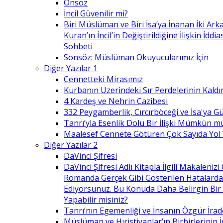
Önsöz
İncil Güvenilir mi?
Biri Müslüman ve Biri İsa’ya İnanan İki Ark
Kuran’ın İncil’in Değiştirildiğine İlişkin İdd
Sohbeti
Sonsöz: Müslüman Okuyucularımız İçin
Diğer Yazılar 1
Cennetteki Mirasımız
Kurbanın Üzerindeki Sır Perdelerinin Kaldı
4 Kardeş ve Nehrin Cazibesi
332 Peygamberlik, Cırcırböceği ve İsa'ya 
Tanrı’yla Esenlik Dolu Bir İlişki Mümkün m
Maalesef Cennete Götüren Çok Sayıda Yol
Diğer Yazılar 2
DaVinci Şifresi
DaVinci Şifresi Adlı Kitapla İlgili Makaleni
Romanda Gerçek Gibi Gösterilen Hatalard
Ediyorsunuz. Bu Konuda Daha Belirgin Bir
Yapabilir misiniz?
Tanrı’nın Egemenliği ve İnsanın Özgür İrad
Müslüman ve Hıristiyanlar’ın Birbirlerinin İ