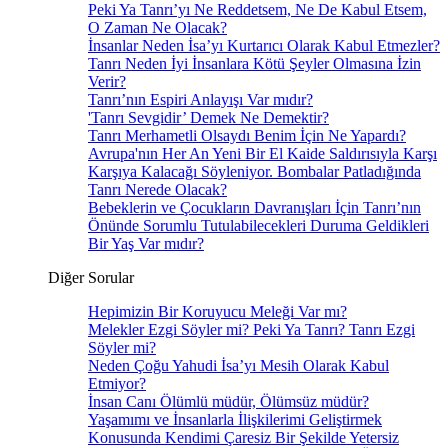
Peki Ya Tanrı’yı Ne Reddetsem, Ne De Kabul Etsem,
O Zaman Ne Olacak?
İnsanlar Neden İsa’yı Kurtarıcı Olarak Kabul Etmezler?
Tanrı Neden İyi İnsanlara Kötü Şeyler Olmasına İzin
Verir?
Tanrı’nın Espiri Anlayışı Var mıdır?
'Tanrı Sevgidir’ Demek Ne Demektir?
Tanrı Merhametli Olsaydı Benim İçin Ne Yapardı?
Avrupa'nın Her An Yeni Bir El Kaide Saldırısıyla Karşı
Karşıya Kalacağı Söyleniyor. Bombalar Patladığında
Tanrı Nerede Olacak?
Bebeklerin ve Çocukların Davranışları İçin Tanrı’nın
Önünde Sorumlu Tutulabilecekleri Duruma Geldikleri
Bir Yaş Var mıdır?
Diğer Sorular
Hepimizin Bir Koruyucu Meleği Var mı?
Melekler Ezgi Söyler mi? Peki Ya Tanrı? Tanrı Ezgi
Söyler mi?
Neden Çoğu Yahudi İsa’yı Mesih Olarak Kabul
Etmiyor?
İnsan Canı Ölümlü müdür, Ölümsüz müdür?
Yaşamımı ve İnsanlarla İlişkilerimi Geliştirmek
Konusunda Kendimi Çaresiz Bir Şekilde Yetersiz