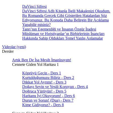
DaVinci Şifresi
DaVinci Şifresi Adlı Kitapla İlgili Makalenizi Okudum.
Bu Romanda Gerçek Gibi Gösterilen Hatalardan Söz
Ediyorsunuz. Bu Konuda Daha Belirgin Bir Açıklama
Yapabilir misiniz?
Tanrı’nın Egemenliği ve İnsanın Özgür İradesi
Müslüman ve Hıristiyanlar’ın Birbirlerinin İnançları
Hakkında Sahip Oldukları Temel Yanlış Anlamalar
Videolar (yeni)
Dersler
Artık Ben De İsa Mesih İmanlısıyım!
Cennete Giden Yol Haritası 1
Köprüyü Geçin - Ders 1
Kurtulduğumuzu Biliriz - Ders 2
Dikkat Yol Ayrımı! - Ders 3
Doğayı Sevin ve Yeşili Koruyun - Ders 4
Doğruca Yürüyün! - Ders 5
Haritamı İyi Okuyorum! - Ders 6
Durun ve Sorun! (Dua) - Ders 7
Kime Gidiyoruz? - Ders 8