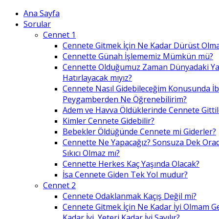
Ana Sayfa
Sorular
Cennet 1
Cennete Gitmek İçin Ne Kadar Dürüst Olma
Cennette Günah İşlememiz Mümkün mü?
Cennette Olduğumuz Zaman Dünyadaki Ya
Hatırlayacak mıyız?
Cennete Nasıl Gidebileceğim Konusunda İ
Peygamberden Ne Öğrenebilirim?
Adem ve Havva Öldüklerinde Cennete Gittil
Kimler Cennete Gidebilir?
Bebekler Öldüğünde Cennete mi Giderler?
Cennette Ne Yapacağız? Sonsuza Dek Ora
Sıkıcı Olmaz mı?
Cennette Herkes Kaç Yaşında Olacak?
İsa Cennete Giden Tek Yol mudur?
Cennet 2
Cennete Odaklanmak Kaçış Değil mi?
Cennete Gitmek İçin Ne Kadar İyi Olmam G
Kadar İyi, Yeteri Kadar İyi Sayılır?