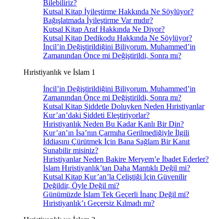
Bilebiliriz?
Kutsal Kitap İyileştirme Hakkında Ne Söylüyor?
Bağışlatmada İyileştirme Var mıdır?
Kutsal Kitap Araf Hakkında Ne Diyor?
Kutsal Kitap Dedikodu Hakkında Ne Söylüyor?
İncil’in Değiştirildiğini Biliyorum. Muhammed’in
Zamanından Önce mi Değiştirildi, Sonra mı?
Hıristiyanlık ve İslam 1
İncil’in Değiştirildiğini Biliyorum. Muhammed’in
Zamanından Önce mi Değiştirildi, Sonra mı?
Kutsal Kitap Şiddetle Doluyken Neden Hıristiyanlar
Kur’an’daki Şiddeti Eleştiriyorlar?
Hıristiyanlık Neden Bu Kadar Kanlı Bir Din?
Kur’an’ın İsa’nın Çarmıha Gerilmediğiyle İlgili
İddiasını Çürütmek İçin Bana Sağlam Bir Kanıt
Sunabilir misiniz?
Hıristiyanlar Neden Bakire Meryem’e İbadet Ederler?
İslam Hıristiyanlık’tan Daha Mantıklı Değil mi?
Kutsal Kitap Kur’an’la Çeliştiği İçin Güvenilir
Değildir, Öyle Değil mi?
Günümüzde İslam Tek Geçerli İnanç Değil mi?
Hıristiyanlık’ı Geçersiz Kılmadı mı?