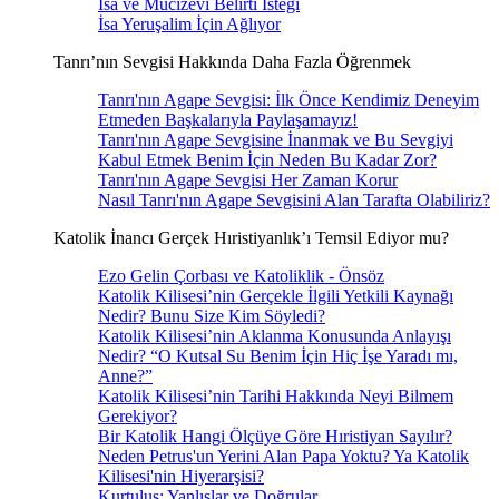
İsa ve Mucizevi Belirti İsteği
İsa Yeruşalim İçin Ağlıyor
Tanrı’nın Sevgisi Hakkında Daha Fazla Öğrenmek
Tanrı'nın Agape Sevgisi: İlk Önce Kendimiz Deneyim
Etmeden Başkalarıyla Paylaşamayız!
Tanrı'nın Agape Sevgisine İnanmak ve Bu Sevgiyi
Kabul Etmek Benim İçin Neden Bu Kadar Zor?
Tanrı'nın Agape Sevgisi Her Zaman Korur
Nasıl Tanrı'nın Agape Sevgisini Alan Tarafta Olabiliriz?
Katolik İnancı Gerçek Hıristiyanlık’ı Temsil Ediyor mu?
Ezo Gelin Çorbası ve Katoliklik - Önsöz
Katolik Kilisesi’nin Gerçekle İlgili Yetkili Kaynağı
Nedir? Bunu Size Kim Söyledi?
Katolik Kilisesi’nin Aklanma Konusunda Anlayışı
Nedir? “O Kutsal Su Benim İçin Hiç İşe Yaradı mı,
Anne?”
Katolik Kilisesi’nin Tarihi Hakkında Neyi Bilmem
Gerekiyor?
Bir Katolik Hangi Ölçüye Göre Hıristiyan Sayılır?
Neden Petrus'un Yerini Alan Papa Yoktu? Ya Katolik
Kilisesi'nin Hiyerarşisi?
Kurtuluş: Yanlışlar ve Doğrular