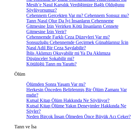
Mesih’e Nasıl Karşılık Verdiğimize Bağlı Olduğunu
Söylüyorsunuz?
Cehennem Gerçekten Var mı? Cehennem Sonsuz mu?
Tanrı Nasıl Olur Da İyi İnsanların Cehenneme
Gitmesine İzin Verirken Kötü İnsanların Cennete
Gitmesine İzin Verir?
Cehennemde Farklı Ceza Düzeyleri Var mı?
Sonsuzluğu Cehennemde Geçirmek Günahlarınız İçin
Nasıl Adil Bir Ceza Sayılabilir?
İblis Aklımızı Okuyabilir mi Ya Da Aklımıza
Düşünceler Sokabilir mi?
Kötülüğü Tanrı mı Yarattı?
Ölüm
Ölümden Sonra Yaşam Var mı?
Herkesin Önceden Belirlenmiş Bir Ölüm Zamanı Var
mıdır?
Kutsal Kitap Ölüm Hakkında Ne Söylüyor?
Kutsal Kitap Ölüme Yakın Deneyimler Hakkında Ne
Söyler?
Neden Birçok İnsan Ölmeden Önce Büyük Acı Çeker?
Tanrı ve İsa