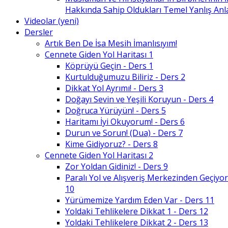
Hakkında Sahip Oldukları Temel Yanlış An
Videolar (yeni)
Dersler
Artık Ben De İsa Mesih İmanlısıyım!
Cennete Giden Yol Haritası 1
Köprüyü Geçin - Ders 1
Kurtulduğumuzu Biliriz - Ders 2
Dikkat Yol Ayrımı! - Ders 3
Doğayı Sevin ve Yeşili Koruyun - Ders 4
Doğruca Yürüyün! - Ders 5
Haritamı İyi Okuyorum! - Ders 6
Durun ve Sorun! (Dua) - Ders 7
Kime Gidiyoruz? - Ders 8
Cennete Giden Yol Haritası 2
Zor Yoldan Gidiniz! - Ders 9
Paralı Yol ve Alışveriş Merkezinden Geçiyor
10
Yürümemize Yardım Eden Var - Ders 11
Yoldaki Tehlikelere Dikkat 1 - Ders 12
Yoldaki Tehlikelere Dikkat 2 - Ders 13