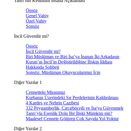
Tanrı’nın Kendisini İnsana Açıklaması
Önsöz
Genel Vahiy
Özel Vahiy
Sonsöz
İncil Güvenilir mi?
Önsöz
İncil Güvenilir mi?
Biri Müslüman ve Biri İsa’ya İnanan İki Arkadaşın
Kuran’ın İncil’in Değiştirildiğine İlişkin İddiası
Hakkında Sohbeti
Sonsöz: Müslüman Okuyucularımız İçin
Diğer Yazılar 1
Cennetteki Mirasımız
Kurbanın Üzerindeki Sır Perdelerinin Kaldırılması
4 Kardeş ve Nehrin Cazibesi
332 Peygamberlik, Cırcırböceği ve İsa'ya Güvenmek
Tanrı’yla Esenlik Dolu Bir İlişki Mümkün mü?
Maalesef Cennete Götüren Çok Sayıda Yol Yoktur
Diğer Yazılar 2