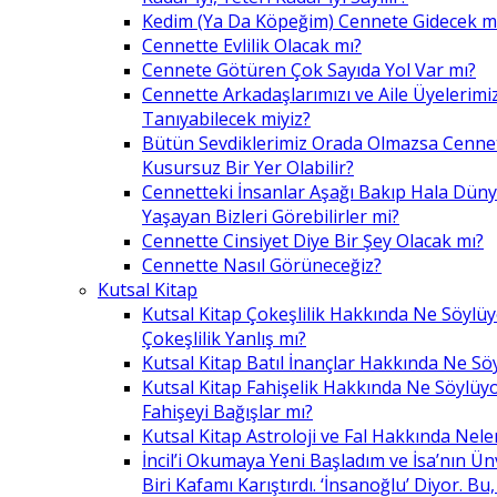
Kedim (Ya Da Köpeğim) Cennete Gidecek m
Cennette Evlilik Olacak mı?
Cennete Götüren Çok Sayıda Yol Var mı?
Cennette Arkadaşlarımızı ve Aile Üyelerimiz
Tanıyabilecek miyiz?
Bütün Sevdiklerimiz Orada Olmazsa Cennet
Kusursuz Bir Yer Olabilir?
Cennetteki İnsanlar Aşağı Bakıp Hala Dün
Yaşayan Bizleri Görebilirler mi?
Cennette Cinsiyet Diye Bir Şey Olacak mı?
Cennette Nasıl Görüneceğiz?
Kutsal Kitap
Kutsal Kitap Çokeşlilik Hakkında Ne Söylü
Çokeşlilik Yanlış mı?
Kutsal Kitap Batıl İnançlar Hakkında Ne Sö
Kutsal Kitap Fahişelik Hakkında Ne Söylüyo
Fahişeyi Bağışlar mı?
Kutsal Kitap Astroloji ve Fal Hakkında Nele
İncil’i Okumaya Yeni Başladım ve İsa’nın Ü
Biri Kafamı Karıştırdı. ‘İnsanoğlu’ Diyor. 