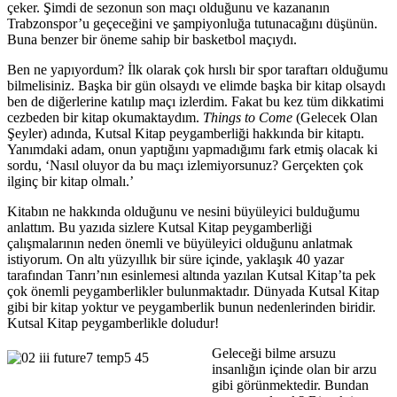
çeker. Şimdi de sezonun son maçı olduğunu ve kazananın
Trabzonspor’u geçeceğini ve şampiyonluğa tutunacağını düşünün.
Buna benzer bir öneme sahip bir basketbol maçıydı.
Ben ne yapıyordum? İlk olarak çok hırslı bir spor taraftarı olduğumu
bilmelisiniz. Başka bir gün olsaydı ve elimde başka bir kitap olsaydı
ben de diğerlerine katılıp maçı izlerdim. Fakat bu kez tüm dikkatimi
cezbeden bir kitap okumaktaydım.
Things to Come
(Gelecek Olan
Şeyler) adında, Kutsal Kitap peygamberliği hakkında bir kitaptı.
Yanımdaki adam, onun yaptığını yapmadığımı fark etmiş olacak ki
sordu, ‘Nasıl oluyor da bu maçı izlemiyorsunuz? Gerçekten çok
ilginç bir kitap olmalı.’
Kitabın ne hakkında olduğunu ve nesini büyüleyici bulduğumu
anlattım. Bu yazıda sizlere Kutsal Kitap peygamberliği
çalışmalarının neden önemli ve büyüleyici olduğunu anlatmak
istiyorum. On altı yüzyıllık bir süre içinde, yaklaşık 40 yazar
tarafından Tanrı’nın esinlemesi altında yazılan Kutsal Kitap’ta pek
çok önemli peygamberlikler bulunmaktadır. Dünyada Kutsal Kitap
gibi bir kitap yoktur ve peygamberlik bunun nedenlerinden biridir.
Kutsal Kitap peygamberlikle doludur!
Geleceği bilme arsuzu
insanlığın içinde olan bir arzu
gibi görünmektedir. Bundan