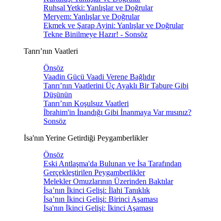
Ruhsal Yetki: Yanlışlar ve Doğrular
Meryem: Yanlışlar ve Doğrular
Ekmek ve Şarap Ayini: Yanlışlar ve Doğrular
Tekne Binilmeye Hazır! - Sonsöz
Tanrı’nın Vaatleri
Önsöz
Vaadin Gücü Vaadi Verene Bağlıdır
Tanrı’nın Vaatlerini Üç Ayaklı Bir Tabure Gibi
Düşünün
Tanrı’nın Koşulsuz Vaatleri
İbrahim'in İnandığı Gibi İnanmaya Var mısınız?
Sonsöz
İsa'nın Yerine Getirdiği Peygamberlikler
Önsöz
Eski Antlaşma'da Bulunan ve İsa Tarafından
Gerçekleştirilen Peygamberlikler
Melekler Omuzlarının Üzerinden Baktılar
İsa’nın İkinci Gelişi: İlahi Tanıklık
İsa’nın İkinci Gelişi: Birinci Aşaması
İsa'nın İkinci Gelişi: İkinci Aşaması