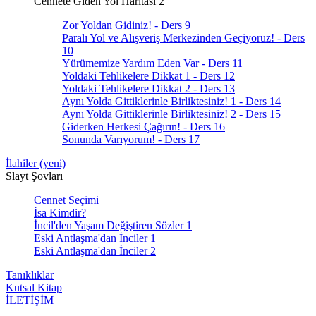
Cennete Giden Yol Haritası 2
Zor Yoldan Gidiniz! - Ders 9
Paralı Yol ve Alışveriş Merkezinden Geçiyoruz! - Ders
10
Yürümemize Yardım Eden Var - Ders 11
Yoldaki Tehlikelere Dikkat 1 - Ders 12
Yoldaki Tehlikelere Dikkat 2 - Ders 13
Aynı Yolda Gittiklerinle Birliktesiniz! 1 - Ders 14
Aynı Yolda Gittiklerinle Birliktesiniz! 2 - Ders 15
Giderken Herkesi Çağırın! - Ders 16
Sonunda Varıyorum! - Ders 17
İlahiler (yeni)
Slayt Şovları
Cennet Seçimi
İsa Kimdir?
İncil'den Yaşam Değiştiren Sözler 1
Eski Antlaşma'dan İnciler 1
Eski Antlaşma'dan İnciler 2
Tanıklıklar
Kutsal Kitap
İLETİŞİM