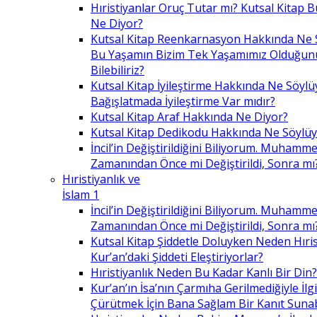
Hıristiyanlar Oruç Tutar mı? Kutsal Kitap
Ne Diyor?
Kutsal Kitap Reenkarnasyon Hakkında Ne 
Bu Yaşamın Bizim Tek Yaşamımız Olduğunu
Bilebiliriz?
Kutsal Kitap İyileştirme Hakkında Ne Söylü
Bağışlatmada İyileştirme Var mıdır?
Kutsal Kitap Araf Hakkında Ne Diyor?
Kutsal Kitap Dedikodu Hakkında Ne Söylüy
İncil’in Değiştirildiğini Biliyorum. Muhamme
Zamanından Önce mi Değiştirildi, Sonra mı
Hıristiyanlık ve
İslam 1
İncil’in Değiştirildiğini Biliyorum. Muhamme
Zamanından Önce mi Değiştirildi, Sonra mı
Kutsal Kitap Şiddetle Doluyken Neden Hıris
Kur’an’daki Şiddeti Eleştiriyorlar?
Hıristiyanlık Neden Bu Kadar Kanlı Bir Din?
Kur’an’ın İsa’nın Çarmıha Gerilmediğiyle İlgil
Çürütmek İçin Bana Sağlam Bir Kanıt Sunabi