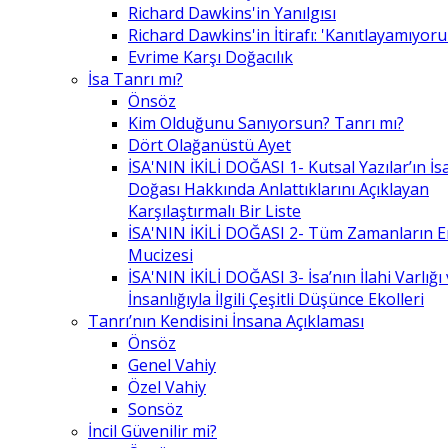
Richard Dawkins'in Yanılgısı
Richard Dawkins'in İtirafı: 'Kanıtlayamıyor
Evrime Karşı Doğacılık
İsa Tanrı mı?
Önsöz
Kim Olduğunu Sanıyorsun? Tanrı mı?
Dört Olağanüstü Ayet
İSA'NIN İKİLİ DOĞASI 1- Kutsal Yazılar’ın İsa’
Doğası Hakkında Anlattıklarını Açıklayan
Karşılaştırmalı Bir Liste
İSA'NIN İKİLİ DOĞASI 2- Tüm Zamanların 
Mucizesi
İSA'NIN İKİLİ DOĞASI 3- İsa’nın İlahi Varlığı
İnsanlığıyla İlgili Çeşitli Düşünce Ekolleri
Tanrı’nın Kendisini İnsana Açıklaması
Önsöz
Genel Vahiy
Özel Vahiy
Sonsöz
İncil Güvenilir mi?