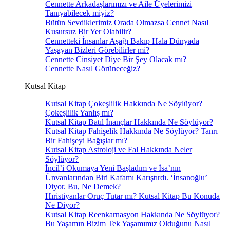
Cennette Arkadaşlarımızı ve Aile Üyelerimizi
Tanıyabilecek miyiz?
Bütün Sevdiklerimiz Orada Olmazsa Cennet Nasıl
Kusursuz Bir Yer Olabilir?
Cennetteki İnsanlar Aşağı Bakıp Hala Dünyada
Yaşayan Bizleri Görebilirler mi?
Cennette Cinsiyet Diye Bir Şey Olacak mı?
Cennette Nasıl Görüneceğiz?
Kutsal Kitap
Kutsal Kitap Çokeşlilik Hakkında Ne Söylüyor?
Çokeşlilik Yanlış mı?
Kutsal Kitap Batıl İnançlar Hakkında Ne Söylüyor?
Kutsal Kitap Fahişelik Hakkında Ne Söylüyor? Tanrı
Bir Fahişeyi Bağışlar mı?
Kutsal Kitap Astroloji ve Fal Hakkında Neler
Söylüyor?
İncil’i Okumaya Yeni Başladım ve İsa’nın
Ünvanlarından Biri Kafamı Karıştırdı. ‘İnsanoğlu’
Diyor. Bu, Ne Demek?
Hıristiyanlar Oruç Tutar mı? Kutsal Kitap Bu Konuda
Ne Diyor?
Kutsal Kitap Reenkarnasyon Hakkında Ne Söylüyor?
Bu Yaşamın Bizim Tek Yaşamımız Olduğunu Nasıl