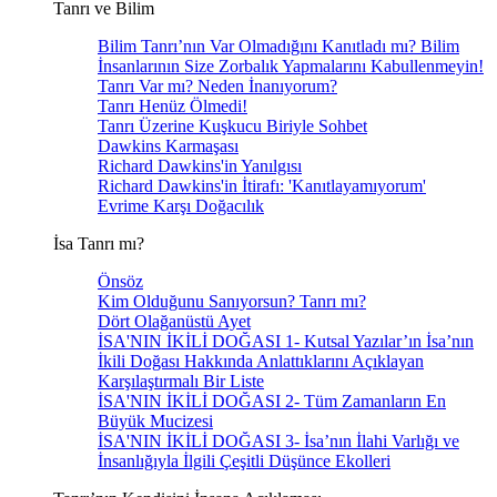
Tanrı ve Bilim
Bilim Tanrı’nın Var Olmadığını Kanıtladı mı? Bilim
İnsanlarının Size Zorbalık Yapmalarını Kabullenmeyin!
Tanrı Var mı? Neden İnanıyorum?
Tanrı Henüz Ölmedi!
Tanrı Üzerine Kuşkucu Biriyle Sohbet
Dawkins Karmaşası
Richard Dawkins'in Yanılgısı
Richard Dawkins'in İtirafı: 'Kanıtlayamıyorum'
Evrime Karşı Doğacılık
İsa Tanrı mı?
Önsöz
Kim Olduğunu Sanıyorsun? Tanrı mı?
Dört Olağanüstü Ayet
İSA'NIN İKİLİ DOĞASI 1- Kutsal Yazılar’ın İsa’nın
İkili Doğası Hakkında Anlattıklarını Açıklayan
Karşılaştırmalı Bir Liste
İSA'NIN İKİLİ DOĞASI 2- Tüm Zamanların En
Büyük Mucizesi
İSA'NIN İKİLİ DOĞASI 3- İsa’nın İlahi Varlığı ve
İnsanlığıyla İlgili Çeşitli Düşünce Ekolleri