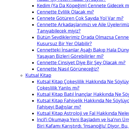
Kedim (Ya Da Köpeğim) Cennete Gidecek m
Cennette Evlilik Olacak mı?
Cennete Götüren Çok Sayıda Yol Var mı?
Cennette Arkadaşlarımızı ve Aile Üyelerimiz
Tanıyabilecek miyiz?
Bütün Sevdiklerimiz Orada Olmazsa Cennet
Kusursuz Bir Yer Olabilir?
Cennetteki İnsanlar Aşağı Bakıp Hala Dün
Yaşayan Bizleri Görebilirler mi?
Cennette Cinsiyet Diye Bir Şey Olacak mı?
Cennette Nasıl Görüneceğiz?
Kutsal Kitap
Kutsal Kitap Çokeşlilik Hakkında Ne Söylü
Çokeşlilik Yanlış mı?
Kutsal Kitap Batıl İnançlar Hakkında Ne Sö
Kutsal Kitap Fahişelik Hakkında Ne Söylüyo
Fahişeyi Bağışlar mı?
Kutsal Kitap Astroloji ve Fal Hakkında Nele
İncil’i Okumaya Yeni Başladım ve İsa’nın Ü
Biri Kafamı Karıştırdı. ‘İnsanoğlu’ Diyor. 