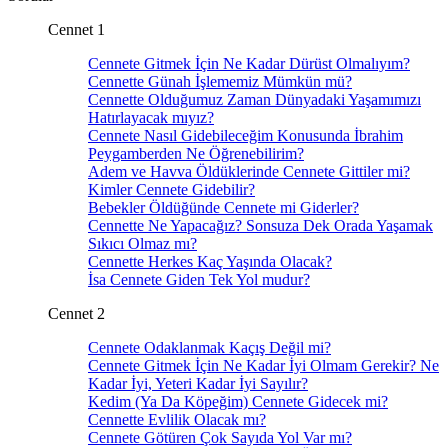
Cennet 1
Cennete Gitmek İçin Ne Kadar Dürüst Olmalıyım?
Cennette Günah İşlememiz Mümkün mü?
Cennette Olduğumuz Zaman Dünyadaki Yaşamımızı
Hatırlayacak mıyız?
Cennete Nasıl Gidebileceğim Konusunda İbrahim
Peygamberden Ne Öğrenebilirim?
Adem ve Havva Öldüklerinde Cennete Gittiler mi?
Kimler Cennete Gidebilir?
Bebekler Öldüğünde Cennete mi Giderler?
Cennette Ne Yapacağız? Sonsuza Dek Orada Yaşamak
Sıkıcı Olmaz mı?
Cennette Herkes Kaç Yaşında Olacak?
İsa Cennete Giden Tek Yol mudur?
Cennet 2
Cennete Odaklanmak Kaçış Değil mi?
Cennete Gitmek İçin Ne Kadar İyi Olmam Gerekir? Ne
Kadar İyi, Yeteri Kadar İyi Sayılır?
Kedim (Ya Da Köpeğim) Cennete Gidecek mi?
Cennette Evlilik Olacak mı?
Cennete Götüren Çok Sayıda Yol Var mı?