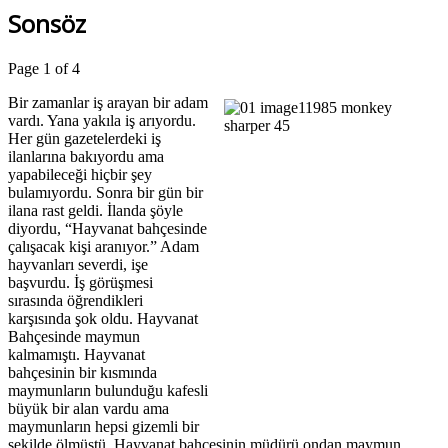
Sonsöz
Page 1 of 4
Bir zamanlar iş arayan bir adam
vardı. Yana yakıla iş arıyordu.
Her gün gazetelerdeki iş
ilanlarına bakıyordu ama
yapabileceği hiçbir şey
bulamıyordu. Sonra bir gün bir
ilana rast geldi. İlanda şöyle
diyordu, “Hayvanat bahçesinde
çalışacak kişi aranıyor.” Adam
hayvanları severdi, işe
başvurdu. İş görüşmesi
sırasında öğrendikleri
karşısında şok oldu. Hayvanat
Bahçesinde maymun
kalmamıştı. Hayvanat
bahçesinin bir kısmında
maymunların bulunduğu kafesli
büyük bir alan vardu ama
maymunların hepsi gizemli bir
şekilde ölmüştü. Hayvanat bahçesinin müdürü ondan maymun