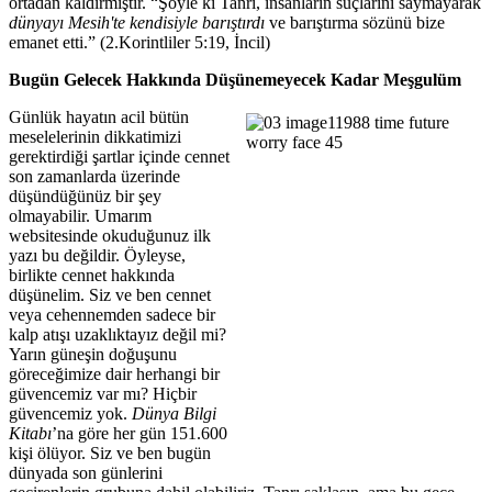
ortadan kaldırmıştır. “Şöyle ki Tanrı, insanların suçlarını saymayarak
dünyayı Mesih'te kendisiyle barıştırdı
ve barıştırma sözünü bize
emanet etti.” (2.Korintliler 5:19, İncil)
Bugün Gelecek Hakkında Düşünemeyecek Kadar Meşgulüm
Günlük hayatın acil bütün
meselelerinin dikkatimizi
gerektirdiği şartlar içinde cennet
son zamanlarda üzerinde
düşündüğünüz bir şey
olmayabilir. Umarım
websitesinde okuduğunuz ilk
yazı bu değildir. Öyleyse,
birlikte cennet hakkında
düşünelim. Siz ve ben cennet
veya cehennemden sadece bir
kalp atışı uzaklıktayız değil mi?
Yarın güneşin doğuşunu
göreceğimize dair herhangi bir
güvencemiz var mı? Hiçbir
güvencemiz yok.
Dünya Bilgi
Kitabı
’na göre her gün 151.600
kişi ölüyor. Siz ve ben bugün
dünyada son günlerini