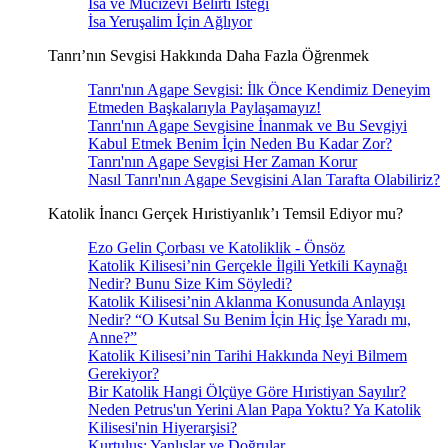
İsa ve Mucizevi Belirti İsteği
İsa Yeruşalim İçin Ağlıyor
Tanrı’nın Sevgisi Hakkında Daha Fazla Öğrenmek
Tanrı'nın Agape Sevgisi: İlk Önce Kendimiz Deneyim
Etmeden Başkalarıyla Paylaşamayız!
Tanrı'nın Agape Sevgisine İnanmak ve Bu Sevgiyi
Kabul Etmek Benim İçin Neden Bu Kadar Zor?
Tanrı'nın Agape Sevgisi Her Zaman Korur
Nasıl Tanrı'nın Agape Sevgisini Alan Tarafta Olabiliriz?
Katolik İnancı Gerçek Hıristiyanlık’ı Temsil Ediyor mu?
Ezo Gelin Çorbası ve Katoliklik - Önsöz
Katolik Kilisesi’nin Gerçekle İlgili Yetkili Kaynağı
Nedir? Bunu Size Kim Söyledi?
Katolik Kilisesi’nin Aklanma Konusunda Anlayışı
Nedir? “O Kutsal Su Benim İçin Hiç İşe Yaradı mı,
Anne?”
Katolik Kilisesi’nin Tarihi Hakkında Neyi Bilmem
Gerekiyor?
Bir Katolik Hangi Ölçüye Göre Hıristiyan Sayılır?
Neden Petrus'un Yerini Alan Papa Yoktu? Ya Katolik
Kilisesi'nin Hiyerarşisi?
Kurtuluş: Yanlışlar ve Doğrular