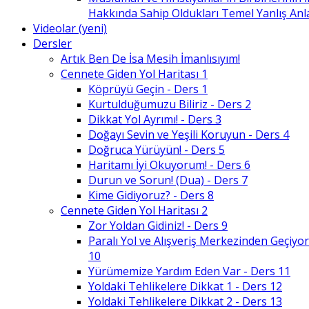
Hakkında Sahip Oldukları Temel Yanlış An
Videolar (yeni)
Dersler
Artık Ben De İsa Mesih İmanlısıyım!
Cennete Giden Yol Haritası 1
Köprüyü Geçin - Ders 1
Kurtulduğumuzu Biliriz - Ders 2
Dikkat Yol Ayrımı! - Ders 3
Doğayı Sevin ve Yeşili Koruyun - Ders 4
Doğruca Yürüyün! - Ders 5
Haritamı İyi Okuyorum! - Ders 6
Durun ve Sorun! (Dua) - Ders 7
Kime Gidiyoruz? - Ders 8
Cennete Giden Yol Haritası 2
Zor Yoldan Gidiniz! - Ders 9
Paralı Yol ve Alışveriş Merkezinden Geçiyor
10
Yürümemize Yardım Eden Var - Ders 11
Yoldaki Tehlikelere Dikkat 1 - Ders 12
Yoldaki Tehlikelere Dikkat 2 - Ders 13