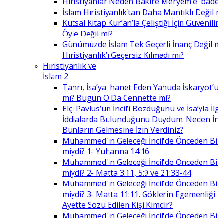
Hıristiyanlar Neden Bakire Meryem’e İbade
İslam Hıristiyanlık’tan Daha Mantıklı Değil 
Kutsal Kitap Kur’an’la Çeliştiği İçin Güvenilir
Öyle Değil mi?
Günümüzde İslam Tek Geçerli İnanç Değil 
Hıristiyanlık’ı Geçersiz Kılmadı mı?
Hıristiyanlık ve
İslam 2
Tanrı, İsa’ya İhanet Eden Yahuda İskaryot’u
mı? Bugün O Da Cennette mi?
Elçi Pavlus’un İncil’i Bozduğunu ve İsa’yla İlg
İddialarda Bulunduğunu Duydum. Neden İnc
Bunların Gelmesine İzin Verdiniz?
Muhammed'in Geleceği İncil'de Önceden Bil
miydi? 1- Yuhanna 14:16
Muhammed'in Geleceği İncil'de Önceden Bil
miydi? 2- Matta 3:11, 5:9 ve 21:33-44
Muhammed'in Geleceği İncil'de Önceden Bil
miydi? 3- Matta 11:11. Göklerin Egemenliği il
Ayette Sözü Edilen Kişi Kimdir?
Muhammed'in Geleceği İncil'de Önceden Bil