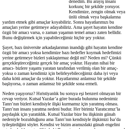
denedim. Bu arayış insanı
korkunç bir şekilde yoruyor.
Kendimize, zengin olmak veya
ünlü olmak veya başkalarına
yardım etmek gibi amaçlar koyabiliriz. Sonra hayatlarımızı bu
amaçları yerine getirmeye adayabiliriz. Ama şayet hayatın kendine
özgü bir amacı varsa, o zaman yaşamın temel amacı zaten bellidir.
Bunu değiştirmek için yapabileceğimiz hiçbir şey yoktur.
Şayet, bazı üniversite arkadaşlarımın inandığı gibi hayatın kendine
özgü bir amacı yoksa kendimize bazı hedefler koymak hedefimizi
yerine getirmeye bizleri yaklaştırmaz değil mi? Neden mi? Çünkü
gerçekleştireceğimiz gerçek bir amaç yoktur. Hayatın nihai bir
amacı- bizlere yaşamı yaratan tarafından verilmiş olan bir amaç-
yoksa o zaman kendimiz için belirleyebileceğimiz daha iyi veya
daha kötü amaçlar da yoktur. Hayatlarımız anlamsız bir şekilde
başlıyorsa, o zaman anlamsız bir şekilde sona ermeli.
Neden yaşıyoruz? Hıristiyanlık bu soruya eşi benzeri olmayan bir
cevap veriyor. Kutsal Yazılar’a göre burada bulunma nedenimiz
Tanrı’nın bizleri kendisiyle ilişki kurmamız için yaratmış olması.
Tanrı’nın insanı yaratma nedeni budur. Her birimiz Yaratıcımız’la
paydaşlık için yaratıldık. Kutsal Yazılar bize bu ilişkinin günah
nedeniyle bozulduğunu ama Tanrı’nın kendisiyle ilişkimizi İsa’da
iyileştirdiğini söyler. Kendisi ve bizim aramızdaki günah engelini