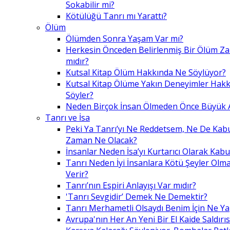
Sokabilir mi?
Kötülüğü Tanrı mı Yarattı?
Ölüm
Ölümden Sonra Yaşam Var mı?
Herkesin Önceden Belirlenmiş Bir Ölüm Z
mıdır?
Kutsal Kitap Ölüm Hakkında Ne Söylüyor?
Kutsal Kitap Ölüme Yakın Deneyimler Hak
Söyler?
Neden Birçok İnsan Ölmeden Önce Büyük A
Tanrı ve İsa
Peki Ya Tanrı’yı Ne Reddetsem, Ne De Kab
Zaman Ne Olacak?
İnsanlar Neden İsa’yı Kurtarıcı Olarak Kabu
Tanrı Neden İyi İnsanlara Kötü Şeyler Olma
Verir?
Tanrı’nın Espiri Anlayışı Var mıdır?
'Tanrı Sevgidir’ Demek Ne Demektir?
Tanrı Merhametli Olsaydı Benim İçin Ne Ya
Avrupa'nın Her An Yeni Bir El Kaide Saldırıs