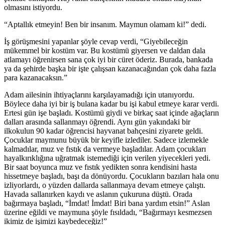
olmasını istiyordu.
“Aptallık etmeyin! Ben bir insanım. Maymun olamam ki!” dedi.
İş görüşmesini yapanlar şöyle cevap verdi, “Giyebileceğin
mükemmel bir kostüm var. Bu kostümü giyersen ve daldan dala
atlamayı öğrenirsen sana çok iyi bir cüret öderiz. Burada, bankada
ya da şehirde başka bir işte çalışsan kazanacağından çok daha fazla
para kazanacaksın.”
Adam ailesinin ihtiyaçlarını karşılayamadığı için utanıyordu.
Böylece daha iyi bir iş bulana kadar bu işi kabul etmeye karar verdi.
Ertesi gün işe başladı. Kostümü giydi ve birkaç saat içinde ağaçların
dalları arasında sallanmayı öğrendi. Aynı gün yakındaki bir
ilkokulun 90 kadar öğrencisi hayvanat bahçesini ziyarete geldi.
Çocuklar maymunu büyük bir keyifle izlediler. Sadece izlemekle
kalmadılar, muz ve fıstık da vermeye başladılar. Adam çocukları
hayalkırıklığına uğratmak istemediği için verilen yiyecekleri yedi.
Bir saat boyunca muz ve fıstık yedikten sonra kendisini hasta
hissetmeye başladı, başı da dönüyordu. Çocukların bazıları hala onu
izliyorlardı, o yüzden dallarda sallanmaya devam etmeye çalıştı.
Havada sallanırken kaydı ve aslanın çukuruna düştü. Orada
bağırmaya başladı, “İmdat! İmdat! Biri bana yardım etsin!” Aslan
üzerine eğildi ve maymuna şöyle fısıldadı, “Bağırmayı kesmezsen
ikimiz de işimizi kaybedeceğiz!”