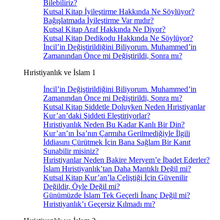
Bilebiliriz?
Kutsal Kitap İyileştirme Hakkında Ne Söylüyor?
Bağışlatmada İyileştirme Var mıdır?
Kutsal Kitap Araf Hakkında Ne Diyor?
Kutsal Kitap Dedikodu Hakkında Ne Söylüyor?
İncil’in Değiştirildiğini Biliyorum. Muhammed’in
Zamanından Önce mi Değiştirildi, Sonra mı?
Hıristiyanlık ve İslam 1
İncil’in Değiştirildiğini Biliyorum. Muhammed’in
Zamanından Önce mi Değiştirildi, Sonra mı?
Kutsal Kitap Şiddetle Doluyken Neden Hıristiyanlar
Kur’an’daki Şiddeti Eleştiriyorlar?
Hıristiyanlık Neden Bu Kadar Kanlı Bir Din?
Kur’an’ın İsa’nın Çarmıha Gerilmediğiyle İlgili
İddiasını Çürütmek İçin Bana Sağlam Bir Kanıt
Sunabilir misiniz?
Hıristiyanlar Neden Bakire Meryem’e İbadet Ederler?
İslam Hıristiyanlık’tan Daha Mantıklı Değil mi?
Kutsal Kitap Kur’an’la Çeliştiği İçin Güvenilir
Değildir, Öyle Değil mi?
Günümüzde İslam Tek Geçerli İnanç Değil mi?
Hıristiyanlık’ı Geçersiz Kılmadı mı?