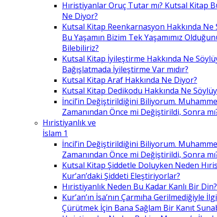
Hıristiyanlar Oruç Tutar mı? Kutsal Kitap
Ne Diyor?
Kutsal Kitap Reenkarnasyon Hakkında Ne 
Bu Yaşamın Bizim Tek Yaşamımız Olduğunu
Bilebiliriz?
Kutsal Kitap İyileştirme Hakkında Ne Söylü
Bağışlatmada İyileştirme Var mıdır?
Kutsal Kitap Araf Hakkında Ne Diyor?
Kutsal Kitap Dedikodu Hakkında Ne Söylüy
İncil’in Değiştirildiğini Biliyorum. Muhamme
Zamanından Önce mi Değiştirildi, Sonra mı
Hıristiyanlık ve
İslam 1
İncil’in Değiştirildiğini Biliyorum. Muhamme
Zamanından Önce mi Değiştirildi, Sonra mı
Kutsal Kitap Şiddetle Doluyken Neden Hıris
Kur’an’daki Şiddeti Eleştiriyorlar?
Hıristiyanlık Neden Bu Kadar Kanlı Bir Din?
Kur’an’ın İsa’nın Çarmıha Gerilmediğiyle İlgil
Çürütmek İçin Bana Sağlam Bir Kanıt Sunabi