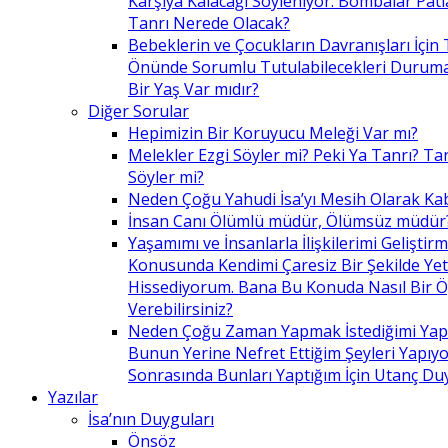
Karşıya Kalacağı Söyleniyor. Bombalar Patl
Tanrı Nerede Olacak?
Bebeklerin ve Çocukların Davranışları İçin 
Önünde Sorumlu Tutulabilecekleri Duruma 
Bir Yaş Var mıdır?
Diğer Sorular
Hepimizin Bir Koruyucu Meleği Var mı?
Melekler Ezgi Söyler mi? Peki Ya Tanrı? Tan
Söyler mi?
Neden Çoğu Yahudi İsa’yı Mesih Olarak Ka
İnsan Canı Ölümlü müdür, Ölümsüz müdür
Yaşamımı ve İnsanlarla İlişkilerimi Geliştir
Konusunda Kendimi Çaresiz Bir Şekilde Yet
Hissediyorum. Bana Bu Konuda Nasıl Bir 
Verebilirsiniz?
Neden Çoğu Zaman Yapmak İstediğimi Ya
Bunun Yerine Nefret Ettiğim Şeyleri Yapıy
Sonrasında Bunları Yaptığım İçin Utanç D
Yazılar
İsa’nın Duyguları
Önsöz