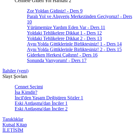
Cennete Giden Yol Haritası 2
Zor Yoldan Gidiniz! - Ders 9
Paralı Yol ve Alışveriş Merkezinden Geçiyoruz! - Ders
10
Yürümemize Yardım Eden Var - Ders 11
Yoldaki Tehlikelere Dikkat 1 - Ders 12
Yoldaki Tehlikelere Dikkat 2 - Ders 13
Aynı Yolda Gittiklerinle Birliktesiniz! 1 - Ders 14
Aynı Yolda Gittiklerinle Birliktesiniz! 2 - Ders 15
Giderken Herkesi Çağırın! - Ders 16
Sonunda Varıyorum! - Ders 17
İlahiler (yeni)
Slayt Şovları
Cennet Seçimi
İsa Kimdir?
İncil'den Yaşam Değiştiren Sözler 1
Eski Antlaşma'dan İnciler 1
Eski Antlaşma'dan İnciler 2
Tanıklıklar
Kutsal Kitap
İLETİŞİM