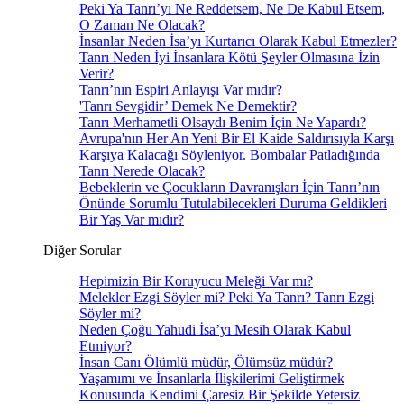
Peki Ya Tanrı’yı Ne Reddetsem, Ne De Kabul Etsem,
O Zaman Ne Olacak?
İnsanlar Neden İsa’yı Kurtarıcı Olarak Kabul Etmezler?
Tanrı Neden İyi İnsanlara Kötü Şeyler Olmasına İzin
Verir?
Tanrı’nın Espiri Anlayışı Var mıdır?
'Tanrı Sevgidir’ Demek Ne Demektir?
Tanrı Merhametli Olsaydı Benim İçin Ne Yapardı?
Avrupa'nın Her An Yeni Bir El Kaide Saldırısıyla Karşı
Karşıya Kalacağı Söyleniyor. Bombalar Patladığında
Tanrı Nerede Olacak?
Bebeklerin ve Çocukların Davranışları İçin Tanrı’nın
Önünde Sorumlu Tutulabilecekleri Duruma Geldikleri
Bir Yaş Var mıdır?
Diğer Sorular
Hepimizin Bir Koruyucu Meleği Var mı?
Melekler Ezgi Söyler mi? Peki Ya Tanrı? Tanrı Ezgi
Söyler mi?
Neden Çoğu Yahudi İsa’yı Mesih Olarak Kabul
Etmiyor?
İnsan Canı Ölümlü müdür, Ölümsüz müdür?
Yaşamımı ve İnsanlarla İlişkilerimi Geliştirmek
Konusunda Kendimi Çaresiz Bir Şekilde Yetersiz