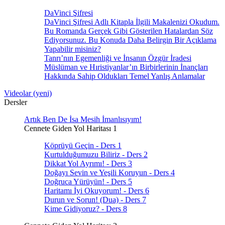
DaVinci Şifresi
DaVinci Şifresi Adlı Kitapla İlgili Makalenizi Okudum.
Bu Romanda Gerçek Gibi Gösterilen Hatalardan Söz
Ediyorsunuz. Bu Konuda Daha Belirgin Bir Açıklama
Yapabilir misiniz?
Tanrı’nın Egemenliği ve İnsanın Özgür İradesi
Müslüman ve Hıristiyanlar’ın Birbirlerinin İnançları
Hakkında Sahip Oldukları Temel Yanlış Anlamalar
Videolar (yeni)
Dersler
Artık Ben De İsa Mesih İmanlısıyım!
Cennete Giden Yol Haritası 1
Köprüyü Geçin - Ders 1
Kurtulduğumuzu Biliriz - Ders 2
Dikkat Yol Ayrımı! - Ders 3
Doğayı Sevin ve Yeşili Koruyun - Ders 4
Doğruca Yürüyün! - Ders 5
Haritamı İyi Okuyorum! - Ders 6
Durun ve Sorun! (Dua) - Ders 7
Kime Gidiyoruz? - Ders 8