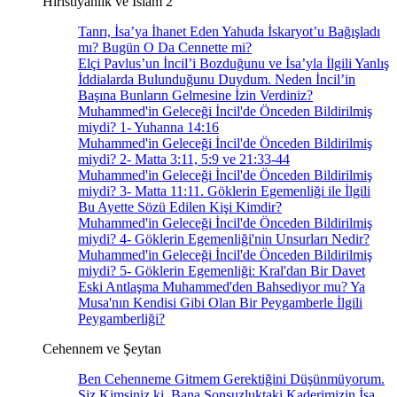
Hıristiyanlık ve İslam 2
Tanrı, İsa’ya İhanet Eden Yahuda İskaryot’u Bağışladı
mı? Bugün O Da Cennette mi?
Elçi Pavlus’un İncil’i Bozduğunu ve İsa’yla İlgili Yanlış
İddialarda Bulunduğunu Duydum. Neden İncil’in
Başına Bunların Gelmesine İzin Verdiniz?
Muhammed'in Geleceği İncil'de Önceden Bildirilmiş
miydi? 1- Yuhanna 14:16
Muhammed'in Geleceği İncil'de Önceden Bildirilmiş
miydi? 2- Matta 3:11, 5:9 ve 21:33-44
Muhammed'in Geleceği İncil'de Önceden Bildirilmiş
miydi? 3- Matta 11:11. Göklerin Egemenliği ile İlgili
Bu Ayette Sözü Edilen Kişi Kimdir?
Muhammed'in Geleceği İncil'de Önceden Bildirilmiş
miydi? 4- Göklerin Egemenliği'nin Unsurları Nedir?
Muhammed'in Geleceği İncil'de Önceden Bildirilmiş
miydi? 5- Göklerin Egemenliği: Kral'dan Bir Davet
Eski Antlaşma Muhammed'den Bahsediyor mu? Ya
Musa'nın Kendisi Gibi Olan Bir Peygamberle İlgili
Peygamberliği?
Cehennem ve Şeytan
Ben Cehenneme Gitmem Gerektiğini Düşünmüyorum.
Siz Kimsiniz ki, Bana Sonsuzluktaki Kaderimizin İsa