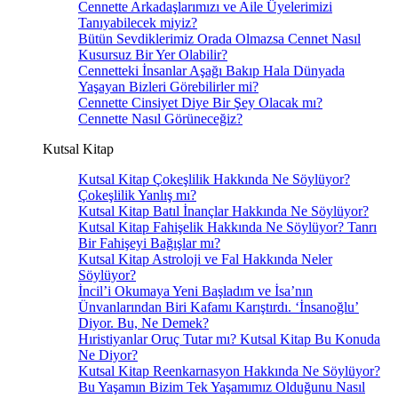
Cennette Arkadaşlarımızı ve Aile Üyelerimizi
Tanıyabilecek miyiz?
Bütün Sevdiklerimiz Orada Olmazsa Cennet Nasıl
Kusursuz Bir Yer Olabilir?
Cennetteki İnsanlar Aşağı Bakıp Hala Dünyada
Yaşayan Bizleri Görebilirler mi?
Cennette Cinsiyet Diye Bir Şey Olacak mı?
Cennette Nasıl Görüneceğiz?
Kutsal Kitap
Kutsal Kitap Çokeşlilik Hakkında Ne Söylüyor?
Çokeşlilik Yanlış mı?
Kutsal Kitap Batıl İnançlar Hakkında Ne Söylüyor?
Kutsal Kitap Fahişelik Hakkında Ne Söylüyor? Tanrı
Bir Fahişeyi Bağışlar mı?
Kutsal Kitap Astroloji ve Fal Hakkında Neler
Söylüyor?
İncil’i Okumaya Yeni Başladım ve İsa’nın
Ünvanlarından Biri Kafamı Karıştırdı. ‘İnsanoğlu’
Diyor. Bu, Ne Demek?
Hıristiyanlar Oruç Tutar mı? Kutsal Kitap Bu Konuda
Ne Diyor?
Kutsal Kitap Reenkarnasyon Hakkında Ne Söylüyor?
Bu Yaşamın Bizim Tek Yaşamımız Olduğunu Nasıl