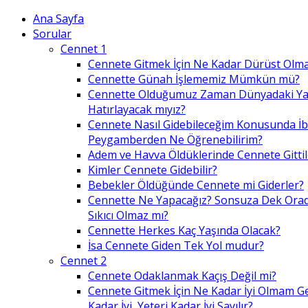
Ana Sayfa
Sorular
Cennet 1
Cennete Gitmek İçin Ne Kadar Dürüst Olma
Cennette Günah İşlememiz Mümkün mü?
Cennette Olduğumuz Zaman Dünyadaki Ya
Hatırlayacak mıyız?
Cennete Nasıl Gidebileceğim Konusunda İ
Peygamberden Ne Öğrenebilirim?
Adem ve Havva Öldüklerinde Cennete Gittil
Kimler Cennete Gidebilir?
Bebekler Öldüğünde Cennete mi Giderler?
Cennette Ne Yapacağız? Sonsuza Dek Ora
Sıkıcı Olmaz mı?
Cennette Herkes Kaç Yaşında Olacak?
İsa Cennete Giden Tek Yol mudur?
Cennet 2
Cennete Odaklanmak Kaçış Değil mi?
Cennete Gitmek İçin Ne Kadar İyi Olmam G
Kadar İyi, Yeteri Kadar İyi Sayılır?