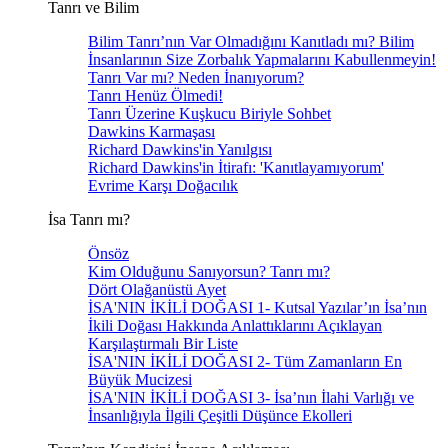
Tanrı ve Bilim
Bilim Tanrı’nın Var Olmadığını Kanıtladı mı? Bilim
İnsanlarının Size Zorbalık Yapmalarını Kabullenmeyin!
Tanrı Var mı? Neden İnanıyorum?
Tanrı Henüz Ölmedi!
Tanrı Üzerine Kuşkucu Biriyle Sohbet
Dawkins Karmaşası
Richard Dawkins'in Yanılgısı
Richard Dawkins'in İtirafı: 'Kanıtlayamıyorum'
Evrime Karşı Doğacılık
İsa Tanrı mı?
Önsöz
Kim Olduğunu Sanıyorsun? Tanrı mı?
Dört Olağanüstü Ayet
İSA'NIN İKİLİ DOĞASI 1- Kutsal Yazılar’ın İsa’nın
İkili Doğası Hakkında Anlattıklarını Açıklayan
Karşılaştırmalı Bir Liste
İSA'NIN İKİLİ DOĞASI 2- Tüm Zamanların En
Büyük Mucizesi
İSA'NIN İKİLİ DOĞASI 3- İsa’nın İlahi Varlığı ve
İnsanlığıyla İlgili Çeşitli Düşünce Ekolleri