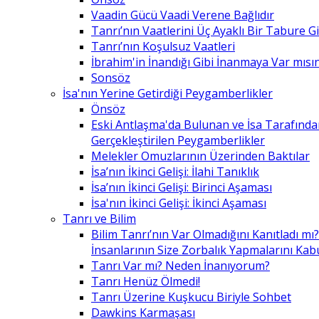
Vaadin Gücü Vaadi Verene Bağlıdır
Tanrı’nın Vaatlerini Üç Ayaklı Bir Tabure 
Tanrı’nın Koşulsuz Vaatleri
İbrahim'in İnandığı Gibi İnanmaya Var mısın
Sonsöz
İsa'nın Yerine Getirdiği Peygamberlikler
Önsöz
Eski Antlaşma'da Bulunan ve İsa Tarafınd
Gerçekleştirilen Peygamberlikler
Melekler Omuzlarının Üzerinden Baktılar
İsa’nın İkinci Gelişi: İlahi Tanıklık
İsa’nın İkinci Gelişi: Birinci Aşaması
İsa'nın İkinci Gelişi: İkinci Aşaması
Tanrı ve Bilim
Bilim Tanrı’nın Var Olmadığını Kanıtladı mı?
İnsanlarının Size Zorbalık Yapmalarını Kab
Tanrı Var mı? Neden İnanıyorum?
Tanrı Henüz Ölmedi!
Tanrı Üzerine Kuşkucu Biriyle Sohbet
Dawkins Karmaşası