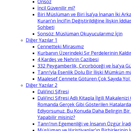
Önsöz
İncil Güvenilir mi?
Biri Müslüman ve Biri İsa’ya İnanan İki Ark
Kuran’ın İncil’in Değiştirildiğine İlişkin İdd
Sohbeti
Sonsöz: Müslüman Okuyucularımız İçin
Diğer Yazılar 1
Cennetteki Mirasımız
Kurbanın Üzerindeki Sır Perdelerinin Kaldı
4 Kardeş ve Nehrin Cazibesi
332 Peygamberlik, Cırcırböceği ve İsa'ya 
Tanrı’yla Esenlik Dolu Bir İlişki Mümkün m
Maalesef Cennete Götüren Çok Sayıda Yol
Diğer Yazılar 2
DaVinci Şifresi
DaVinci Şifresi Adlı Kitapla İlgili Makaleni
Romanda Gerçek Gibi Gösterilen Hatalard
Ediyorsunuz. Bu Konuda Daha Belirgin Bir
Yapabilir misiniz?
Tanrı’nın Egemenliği ve İnsanın Özgür İrad
Müslüman ve Hıristiyanlar’ın Birbirlerinin İ