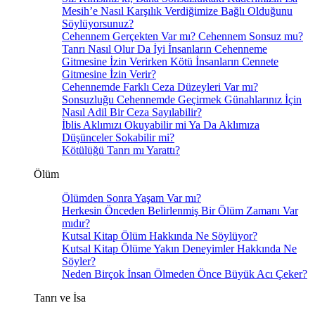
Mesih’e Nasıl Karşılık Verdiğimize Bağlı Olduğunu
Söylüyorsunuz?
Cehennem Gerçekten Var mı? Cehennem Sonsuz mu?
Tanrı Nasıl Olur Da İyi İnsanların Cehenneme
Gitmesine İzin Verirken Kötü İnsanların Cennete
Gitmesine İzin Verir?
Cehennemde Farklı Ceza Düzeyleri Var mı?
Sonsuzluğu Cehennemde Geçirmek Günahlarınız İçin
Nasıl Adil Bir Ceza Sayılabilir?
İblis Aklımızı Okuyabilir mi Ya Da Aklımıza
Düşünceler Sokabilir mi?
Kötülüğü Tanrı mı Yarattı?
Ölüm
Ölümden Sonra Yaşam Var mı?
Herkesin Önceden Belirlenmiş Bir Ölüm Zamanı Var
mıdır?
Kutsal Kitap Ölüm Hakkında Ne Söylüyor?
Kutsal Kitap Ölüme Yakın Deneyimler Hakkında Ne
Söyler?
Neden Birçok İnsan Ölmeden Önce Büyük Acı Çeker?
Tanrı ve İsa