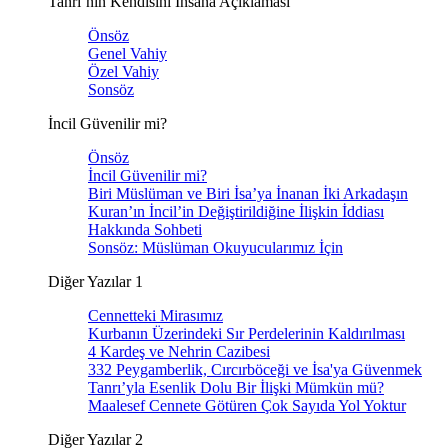
Tanrı’nın Kendisini İnsana Açıklaması
Önsöz
Genel Vahiy
Özel Vahiy
Sonsöz
İncil Güvenilir mi?
Önsöz
İncil Güvenilir mi?
Biri Müslüman ve Biri İsa’ya İnanan İki Arkadaşın
Kuran’ın İncil’in Değiştirildiğine İlişkin İddiası
Hakkında Sohbeti
Sonsöz: Müslüman Okuyucularımız İçin
Diğer Yazılar 1
Cennetteki Mirasımız
Kurbanın Üzerindeki Sır Perdelerinin Kaldırılması
4 Kardeş ve Nehrin Cazibesi
332 Peygamberlik, Cırcırböceği ve İsa'ya Güvenmek
Tanrı’yla Esenlik Dolu Bir İlişki Mümkün mü?
Maalesef Cennete Götüren Çok Sayıda Yol Yoktur
Diğer Yazılar 2