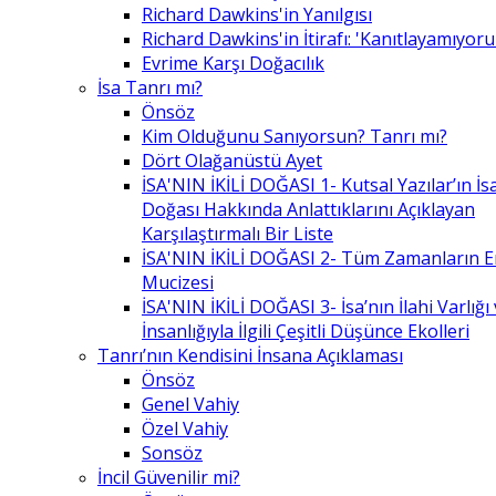
Richard Dawkins'in Yanılgısı
Richard Dawkins'in İtirafı: 'Kanıtlayamıyor
Evrime Karşı Doğacılık
İsa Tanrı mı?
Önsöz
Kim Olduğunu Sanıyorsun? Tanrı mı?
Dört Olağanüstü Ayet
İSA'NIN İKİLİ DOĞASI 1- Kutsal Yazılar’ın İsa’
Doğası Hakkında Anlattıklarını Açıklayan
Karşılaştırmalı Bir Liste
İSA'NIN İKİLİ DOĞASI 2- Tüm Zamanların 
Mucizesi
İSA'NIN İKİLİ DOĞASI 3- İsa’nın İlahi Varlığı
İnsanlığıyla İlgili Çeşitli Düşünce Ekolleri
Tanrı’nın Kendisini İnsana Açıklaması
Önsöz
Genel Vahiy
Özel Vahiy
Sonsöz
İncil Güvenilir mi?