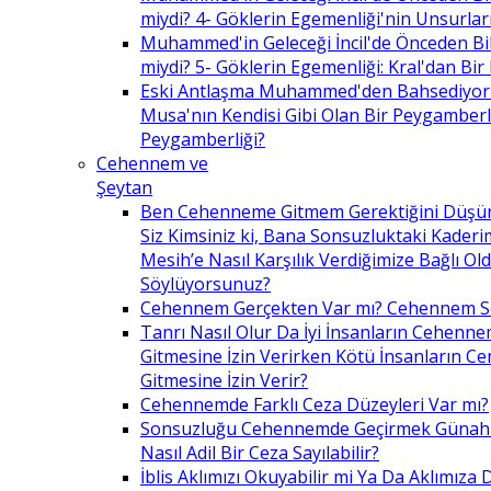
miydi? 4- Göklerin Egemenliği'nin Unsurlar
Muhammed'in Geleceği İncil'de Önceden Bil
miydi? 5- Göklerin Egemenliği: Kral'dan Bir
Eski Antlaşma Muhammed'den Bahsediyor
Musa'nın Kendisi Gibi Olan Bir Peygamberle 
Peygamberliği?
Cehennem ve
Şeytan
Ben Cehenneme Gitmem Gerektiğini Düş
Siz Kimsiniz ki, Bana Sonsuzluktaki Kaderim
Mesih’e Nasıl Karşılık Verdiğimize Bağlı O
Söylüyorsunuz?
Cehennem Gerçekten Var mı? Cehennem 
Tanrı Nasıl Olur Da İyi İnsanların Cehenn
Gitmesine İzin Verirken Kötü İnsanların C
Gitmesine İzin Verir?
Cehennemde Farklı Ceza Düzeyleri Var mı?
Sonsuzluğu Cehennemde Geçirmek Günahla
Nasıl Adil Bir Ceza Sayılabilir?
İblis Aklımızı Okuyabilir mi Ya Da Aklımıza