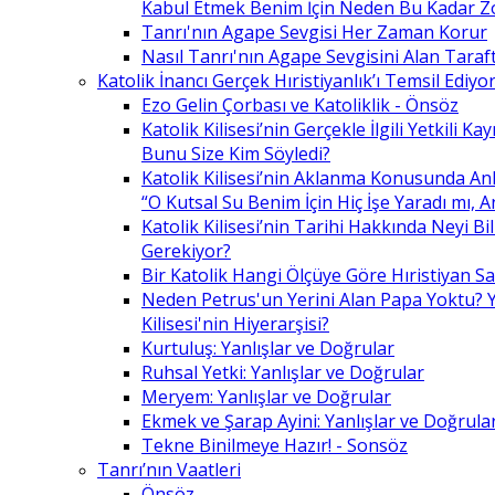
Kabul Etmek Benim İçin Neden Bu Kadar Z
Tanrı'nın Agape Sevgisi Her Zaman Korur
Nasıl Tanrı'nın Agape Sevgisini Alan Taraft
Katolik İnancı Gerçek Hıristiyanlık’ı Temsil Ediyo
Ezo Gelin Çorbası ve Katoliklik - Önsöz
Katolik Kilisesi’nin Gerçekle İlgili Yetkili K
Bunu Size Kim Söyledi?
Katolik Kilisesi’nin Aklanma Konusunda Anl
“O Kutsal Su Benim İçin Hiç İşe Yaradı mı, 
Katolik Kilisesi’nin Tarihi Hakkında Neyi B
Gerekiyor?
Bir Katolik Hangi Ölçüye Göre Hıristiyan Say
Neden Petrus'un Yerini Alan Papa Yoktu? Y
Kilisesi'nin Hiyerarşisi?
Kurtuluş: Yanlışlar ve Doğrular
Ruhsal Yetki: Yanlışlar ve Doğrular
Meryem: Yanlışlar ve Doğrular
Ekmek ve Şarap Ayini: Yanlışlar ve Doğrula
Tekne Binilmeye Hazır! - Sonsöz
Tanrı’nın Vaatleri
Önsöz