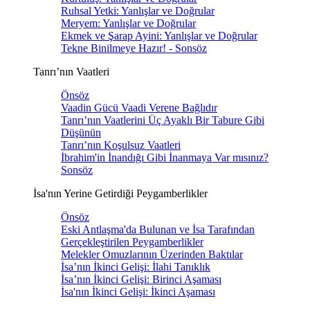
Ruhsal Yetki: Yanlışlar ve Doğrular
Meryem: Yanlışlar ve Doğrular
Ekmek ve Şarap Ayini: Yanlışlar ve Doğrular
Tekne Binilmeye Hazır! - Sonsöz
Tanrı’nın Vaatleri
Önsöz
Vaadin Gücü Vaadi Verene Bağlıdır
Tanrı’nın Vaatlerini Üç Ayaklı Bir Tabure Gibi
Düşünün
Tanrı’nın Koşulsuz Vaatleri
İbrahim'in İnandığı Gibi İnanmaya Var mısınız?
Sonsöz
İsa'nın Yerine Getirdiği Peygamberlikler
Önsöz
Eski Antlaşma'da Bulunan ve İsa Tarafından
Gerçekleştirilen Peygamberlikler
Melekler Omuzlarının Üzerinden Baktılar
İsa’nın İkinci Gelişi: İlahi Tanıklık
İsa’nın İkinci Gelişi: Birinci Aşaması
İsa'nın İkinci Gelişi: İkinci Aşaması