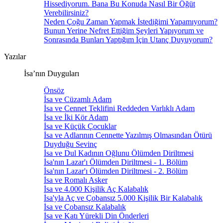
Hissediyorum. Bana Bu Konuda Nasıl Bir Öğüt
Verebilirsiniz?
Neden Çoğu Zaman Yapmak İstediğimi Yapamıyorum?
Bunun Yerine Nefret Ettiğim Şeyleri Yapıyorum ve
Sonrasında Bunları Yaptığım İçin Utanç Duyuyorum?
Yazılar
İsa’nın Duyguları
Önsöz
İsa ve Cüzamlı Adam
İsa ve Cennet Teklifini Reddeden Varlıklı Adam
İsa ve İki Kör Adam
İsa ve Küçük Çocuklar
İsa ve Adlarının Cennette Yazılmış Olmasından Ötürü
Duyduğu Sevinç
İsa ve Dul Kadının Oğlunu Ölümden Diriltmesi
İsa'nın Lazar'ı Ölümden Diriltmesi - 1. Bölüm
İsa'nın Lazar'ı Ölümden Diriltmesi - 2. Bölüm
İsa ve Romalı Asker
İsa ve 4.000 Kişilik Aç Kalabalık
İsa'yla Aç ve Çobansız 5.000 Kişilik Bir Kalabalık
İsa ve Çobansız Kalabalık
İsa ve Katı Yürekli Din Önderleri