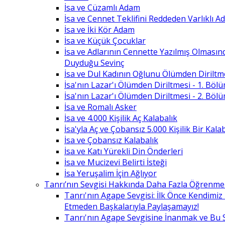
İsa ve Cüzamlı Adam
İsa ve Cennet Teklifini Reddeden Varlıklı 
İsa ve İki Kör Adam
İsa ve Küçük Çocuklar
İsa ve Adlarının Cennette Yazılmış Olması
Duyduğu Sevinç
İsa ve Dul Kadının Oğlunu Ölümden Diriltm
İsa'nın Lazar'ı Ölümden Diriltmesi - 1. Böl
İsa'nın Lazar'ı Ölümden Diriltmesi - 2. Böl
İsa ve Romalı Asker
İsa ve 4.000 Kişilik Aç Kalabalık
İsa'yla Aç ve Çobansız 5.000 Kişilik Bir Kala
İsa ve Çobansız Kalabalık
İsa ve Katı Yürekli Din Önderleri
İsa ve Mucizevi Belirti İsteği
İsa Yeruşalim İçin Ağlıyor
Tanrı’nın Sevgisi Hakkında Daha Fazla Öğrenme
Tanrı'nın Agape Sevgisi: İlk Önce Kendimi
Etmeden Başkalarıyla Paylaşamayız!
Tanrı'nın Agape Sevgisine İnanmak ve Bu 