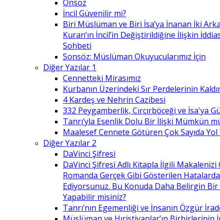
Önsöz
İncil Güvenilir mi?
Biri Müslüman ve Biri İsa’ya İnanan İki Ark
Kuran’ın İncil’in Değiştirildiğine İlişkin İdd
Sohbeti
Sonsöz: Müslüman Okuyucularımız İçin
Diğer Yazılar 1
Cennetteki Mirasımız
Kurbanın Üzerindeki Sır Perdelerinin Kaldı
4 Kardeş ve Nehrin Cazibesi
332 Peygamberlik, Cırcırböceği ve İsa'ya 
Tanrı’yla Esenlik Dolu Bir İlişki Mümkün m
Maalesef Cennete Götüren Çok Sayıda Yol
Diğer Yazılar 2
DaVinci Şifresi
DaVinci Şifresi Adlı Kitapla İlgili Makaleni
Romanda Gerçek Gibi Gösterilen Hatalard
Ediyorsunuz. Bu Konuda Daha Belirgin Bir
Yapabilir misiniz?
Tanrı’nın Egemenliği ve İnsanın Özgür İrad
Müslüman ve Hıristiyanlar’ın Birbirlerinin İ