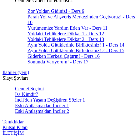
Cennete Giden Yol Haritası 2
Zor Yoldan Gidiniz! - Ders 9
Paralı Yol ve Alışveriş Merkezinden Geçiyoruz! - Ders
10
Yürümemize Yardım Eden Var - Ders 11
Yoldaki Tehlikelere Dikkat 1 - Ders 12
Yoldaki Tehlikelere Dikkat 2 - Ders 13
Aynı Yolda Gittiklerinle Birliktesiniz! 1 - Ders 14
Aynı Yolda Gittiklerinle Birliktesiniz! 2 - Ders 15
Giderken Herkesi Çağırın! - Ders 16
Sonunda Varıyorum! - Ders 17
İlahiler (yeni)
Slayt Şovları
Cennet Seçimi
İsa Kimdir?
İncil'den Yaşam Değiştiren Sözler 1
Eski Antlaşma'dan İnciler 1
Eski Antlaşma'dan İnciler 2
Tanıklıklar
Kutsal Kitap
İLETİŞİM