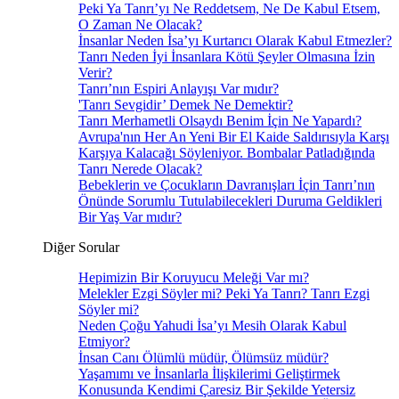
Peki Ya Tanrı’yı Ne Reddetsem, Ne De Kabul Etsem,
O Zaman Ne Olacak?
İnsanlar Neden İsa’yı Kurtarıcı Olarak Kabul Etmezler?
Tanrı Neden İyi İnsanlara Kötü Şeyler Olmasına İzin
Verir?
Tanrı’nın Espiri Anlayışı Var mıdır?
'Tanrı Sevgidir’ Demek Ne Demektir?
Tanrı Merhametli Olsaydı Benim İçin Ne Yapardı?
Avrupa'nın Her An Yeni Bir El Kaide Saldırısıyla Karşı
Karşıya Kalacağı Söyleniyor. Bombalar Patladığında
Tanrı Nerede Olacak?
Bebeklerin ve Çocukların Davranışları İçin Tanrı’nın
Önünde Sorumlu Tutulabilecekleri Duruma Geldikleri
Bir Yaş Var mıdır?
Diğer Sorular
Hepimizin Bir Koruyucu Meleği Var mı?
Melekler Ezgi Söyler mi? Peki Ya Tanrı? Tanrı Ezgi
Söyler mi?
Neden Çoğu Yahudi İsa’yı Mesih Olarak Kabul
Etmiyor?
İnsan Canı Ölümlü müdür, Ölümsüz müdür?
Yaşamımı ve İnsanlarla İlişkilerimi Geliştirmek
Konusunda Kendimi Çaresiz Bir Şekilde Yetersiz