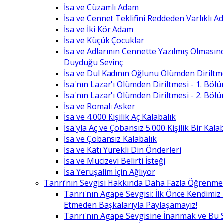
İsa ve Cüzamlı Adam
İsa ve Cennet Teklifini Reddeden Varlıklı 
İsa ve İki Kör Adam
İsa ve Küçük Çocuklar
İsa ve Adlarının Cennette Yazılmış Olması
Duyduğu Sevinç
İsa ve Dul Kadının Oğlunu Ölümden Diriltm
İsa'nın Lazar'ı Ölümden Diriltmesi - 1. Böl
İsa'nın Lazar'ı Ölümden Diriltmesi - 2. Böl
İsa ve Romalı Asker
İsa ve 4.000 Kişilik Aç Kalabalık
İsa'yla Aç ve Çobansız 5.000 Kişilik Bir Kala
İsa ve Çobansız Kalabalık
İsa ve Katı Yürekli Din Önderleri
İsa ve Mucizevi Belirti İsteği
İsa Yeruşalim İçin Ağlıyor
Tanrı’nın Sevgisi Hakkında Daha Fazla Öğrenme
Tanrı'nın Agape Sevgisi: İlk Önce Kendimi
Etmeden Başkalarıyla Paylaşamayız!
Tanrı'nın Agape Sevgisine İnanmak ve Bu 