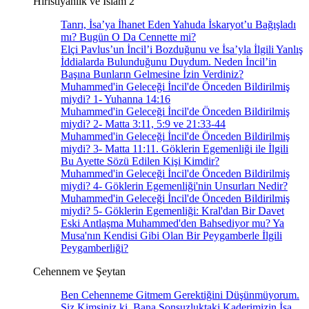
Hıristiyanlık ve İslam 2
Tanrı, İsa’ya İhanet Eden Yahuda İskaryot’u Bağışladı
mı? Bugün O Da Cennette mi?
Elçi Pavlus’un İncil’i Bozduğunu ve İsa’yla İlgili Yanlış
İddialarda Bulunduğunu Duydum. Neden İncil’in
Başına Bunların Gelmesine İzin Verdiniz?
Muhammed'in Geleceği İncil'de Önceden Bildirilmiş
miydi? 1- Yuhanna 14:16
Muhammed'in Geleceği İncil'de Önceden Bildirilmiş
miydi? 2- Matta 3:11, 5:9 ve 21:33-44
Muhammed'in Geleceği İncil'de Önceden Bildirilmiş
miydi? 3- Matta 11:11. Göklerin Egemenliği ile İlgili
Bu Ayette Sözü Edilen Kişi Kimdir?
Muhammed'in Geleceği İncil'de Önceden Bildirilmiş
miydi? 4- Göklerin Egemenliği'nin Unsurları Nedir?
Muhammed'in Geleceği İncil'de Önceden Bildirilmiş
miydi? 5- Göklerin Egemenliği: Kral'dan Bir Davet
Eski Antlaşma Muhammed'den Bahsediyor mu? Ya
Musa'nın Kendisi Gibi Olan Bir Peygamberle İlgili
Peygamberliği?
Cehennem ve Şeytan
Ben Cehenneme Gitmem Gerektiğini Düşünmüyorum.
Siz Kimsiniz ki, Bana Sonsuzluktaki Kaderimizin İsa