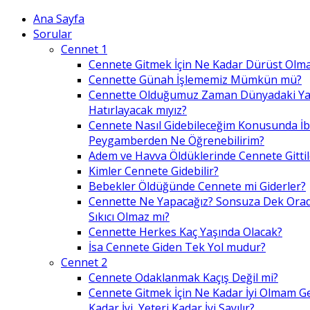
Ana Sayfa
Sorular
Cennet 1
Cennete Gitmek İçin Ne Kadar Dürüst Olma
Cennette Günah İşlememiz Mümkün mü?
Cennette Olduğumuz Zaman Dünyadaki Ya
Hatırlayacak mıyız?
Cennete Nasıl Gidebileceğim Konusunda İ
Peygamberden Ne Öğrenebilirim?
Adem ve Havva Öldüklerinde Cennete Gittil
Kimler Cennete Gidebilir?
Bebekler Öldüğünde Cennete mi Giderler?
Cennette Ne Yapacağız? Sonsuza Dek Ora
Sıkıcı Olmaz mı?
Cennette Herkes Kaç Yaşında Olacak?
İsa Cennete Giden Tek Yol mudur?
Cennet 2
Cennete Odaklanmak Kaçış Değil mi?
Cennete Gitmek İçin Ne Kadar İyi Olmam G
Kadar İyi, Yeteri Kadar İyi Sayılır?