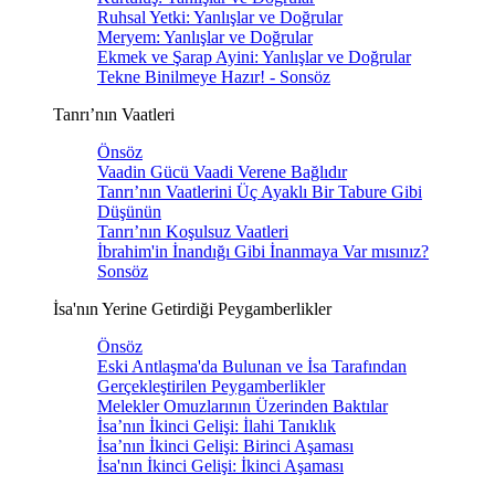
Ruhsal Yetki: Yanlışlar ve Doğrular
Meryem: Yanlışlar ve Doğrular
Ekmek ve Şarap Ayini: Yanlışlar ve Doğrular
Tekne Binilmeye Hazır! - Sonsöz
Tanrı’nın Vaatleri
Önsöz
Vaadin Gücü Vaadi Verene Bağlıdır
Tanrı’nın Vaatlerini Üç Ayaklı Bir Tabure Gibi
Düşünün
Tanrı’nın Koşulsuz Vaatleri
İbrahim'in İnandığı Gibi İnanmaya Var mısınız?
Sonsöz
İsa'nın Yerine Getirdiği Peygamberlikler
Önsöz
Eski Antlaşma'da Bulunan ve İsa Tarafından
Gerçekleştirilen Peygamberlikler
Melekler Omuzlarının Üzerinden Baktılar
İsa’nın İkinci Gelişi: İlahi Tanıklık
İsa’nın İkinci Gelişi: Birinci Aşaması
İsa'nın İkinci Gelişi: İkinci Aşaması