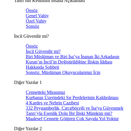
Tanrı’nın Kendisini İnsana Açıklaması
Önsöz
Genel Vahiy
Özel Vahiy
Sonsöz
İncil Güvenilir mi?
Önsöz
İncil Güvenilir mi?
Biri Müslüman ve Biri İsa’ya İnanan İki Arkadaşın
Kuran’ın İncil’in Değiştirildiğine İlişkin İddiası
Hakkında Sohbeti
Sonsöz: Müslüman Okuyucularımız İçin
Diğer Yazılar 1
Cennetteki Mirasımız
Kurbanın Üzerindeki Sır Perdelerinin Kaldırılması
4 Kardeş ve Nehrin Cazibesi
332 Peygamberlik, Cırcırböceği ve İsa'ya Güvenmek
Tanrı’yla Esenlik Dolu Bir İlişki Mümkün mü?
Maalesef Cennete Götüren Çok Sayıda Yol Yoktur
Diğer Yazılar 2