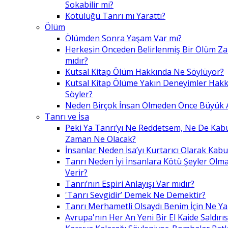
Sokabilir mi?
Kötülüğü Tanrı mı Yarattı?
Ölüm
Ölümden Sonra Yaşam Var mı?
Herkesin Önceden Belirlenmiş Bir Ölüm Z
mıdır?
Kutsal Kitap Ölüm Hakkında Ne Söylüyor?
Kutsal Kitap Ölüme Yakın Deneyimler Hak
Söyler?
Neden Birçok İnsan Ölmeden Önce Büyük A
Tanrı ve İsa
Peki Ya Tanrı’yı Ne Reddetsem, Ne De Kab
Zaman Ne Olacak?
İnsanlar Neden İsa’yı Kurtarıcı Olarak Kabu
Tanrı Neden İyi İnsanlara Kötü Şeyler Olma
Verir?
Tanrı’nın Espiri Anlayışı Var mıdır?
'Tanrı Sevgidir’ Demek Ne Demektir?
Tanrı Merhametli Olsaydı Benim İçin Ne Ya
Avrupa'nın Her An Yeni Bir El Kaide Saldırıs