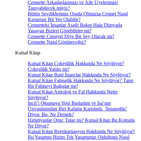
Cennette Arkadaşlarımızı ve Aile Üyelerimizi
Tanıyabilecek miyiz?
Bütün Sevdiklerimiz Orada Olmazsa Cennet Nasıl
Kusursuz Bir Yer Olabilir?
Cennetteki İnsanlar Aşağı Bakıp Hala Dünyada
Yaşayan Bizleri Görebilirler mi?
Cennette Cinsiyet Diye Bir Şey Olacak mı?
Cennette Nasıl Görüneceğiz?
Kutsal Kitap
Kutsal Kitap Çokeşlilik Hakkında Ne Söylüyor?
Çokeşlilik Yanlış mı?
Kutsal Kitap Batıl İnançlar Hakkında Ne Söylüyor?
Kutsal Kitap Fahişelik Hakkında Ne Söylüyor? Tanrı
Bir Fahişeyi Bağışlar mı?
Kutsal Kitap Astroloji ve Fal Hakkında Neler
Söylüyor?
İncil’i Okumaya Yeni Başladım ve İsa’nın
Ünvanlarından Biri Kafamı Karıştırdı. ‘İnsanoğlu’
Diyor. Bu, Ne Demek?
Hıristiyanlar Oruç Tutar mı? Kutsal Kitap Bu Konuda
Ne Diyor?
Kutsal Kitap Reenkarnasyon Hakkında Ne Söylüyor?
Bu Yaşamın Bizim Tek Yaşamımız Olduğunu Nasıl