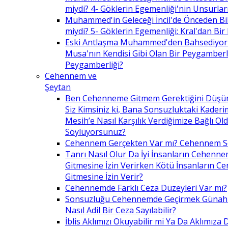
miydi? 4- Göklerin Egemenliği'nin Unsurlar
Muhammed'in Geleceği İncil'de Önceden Bil
miydi? 5- Göklerin Egemenliği: Kral'dan Bir
Eski Antlaşma Muhammed'den Bahsediyor
Musa'nın Kendisi Gibi Olan Bir Peygamberle 
Peygamberliği?
Cehennem ve
Şeytan
Ben Cehenneme Gitmem Gerektiğini Düş
Siz Kimsiniz ki, Bana Sonsuzluktaki Kaderim
Mesih’e Nasıl Karşılık Verdiğimize Bağlı O
Söylüyorsunuz?
Cehennem Gerçekten Var mı? Cehennem 
Tanrı Nasıl Olur Da İyi İnsanların Cehenn
Gitmesine İzin Verirken Kötü İnsanların C
Gitmesine İzin Verir?
Cehennemde Farklı Ceza Düzeyleri Var mı?
Sonsuzluğu Cehennemde Geçirmek Günahla
Nasıl Adil Bir Ceza Sayılabilir?
İblis Aklımızı Okuyabilir mi Ya Da Aklımıza