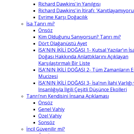
Richard Dawkins'in Yanılgısı
Richard Dawkins'in İtirafı: 'Kanıtlayamıyor
Evrime Karşı Doğacılık
İsa Tanrı mı?
Önsöz
Kim Olduğunu Sanıyorsun? Tanrı mı?
Dört Olağanüstü Ayet
İSA'NIN İKİLİ DOĞASI 1- Kutsal Yazılar’ın İsa’
Doğası Hakkında Anlattıklarını Açıklayan
Karşılaştırmalı Bir Liste
İSA'NIN İKİLİ DOĞASI 2- Tüm Zamanların 
Mucizesi
İSA'NIN İKİLİ DOĞASI 3- İsa’nın İlahi Varlığı
İnsanlığıyla İlgili Çeşitli Düşünce Ekolleri
Tanrı’nın Kendisini İnsana Açıklaması
Önsöz
Genel Vahiy
Özel Vahiy
Sonsöz
İncil Güvenilir mi?