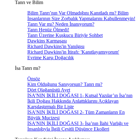
Tanrı ve Bilim
Bilim Tanrı’nın Var Olmadığını Kanıtladı mı? Bilim
İnsanlarının Size Zorbalık Yapmalarını Kabullenmeyin!
Tanrı Var mı? Neden İnanıyorum?
Tanrı Henüz Ölmedi!
Tanrı Üzerine Kuşkucu Biriyle Sohbet
Dawkins Karmaşası
Richard Dawkins'in Yanılgısı
Richard Dawkins'in İtirafı: 'Kanıtlayamıyorum'
Evrime Karşı Doğacılık
İsa Tanrı mı?
Önsöz
Kim Olduğunu Sanıyorsun? Tanrı mı?
Dört Olağanüstü Ayet
İSA'NIN İKİLİ DOĞASI 1- Kutsal Yazılar’ın İsa’nın
İkili Doğası Hakkında Anlattıklarını Açıklayan
Karşılaştırmalı Bir Liste
İSA'NIN İKİLİ DOĞASI 2- Tüm Zamanların En
Büyük Mucizesi
İSA'NIN İKİLİ DOĞASI 3- İsa’nın İlahi Varlığı ve
İnsanlığıyla İlgili Çeşitli Düşünce Ekolleri