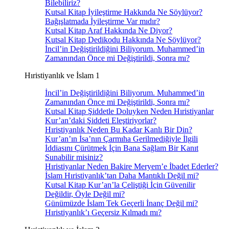
Bilebiliriz?
Kutsal Kitap İyileştirme Hakkında Ne Söylüyor?
Bağışlatmada İyileştirme Var mıdır?
Kutsal Kitap Araf Hakkında Ne Diyor?
Kutsal Kitap Dedikodu Hakkında Ne Söylüyor?
İncil’in Değiştirildiğini Biliyorum. Muhammed’in
Zamanından Önce mi Değiştirildi, Sonra mı?
Hıristiyanlık ve İslam 1
İncil’in Değiştirildiğini Biliyorum. Muhammed’in
Zamanından Önce mi Değiştirildi, Sonra mı?
Kutsal Kitap Şiddetle Doluyken Neden Hıristiyanlar
Kur’an’daki Şiddeti Eleştiriyorlar?
Hıristiyanlık Neden Bu Kadar Kanlı Bir Din?
Kur’an’ın İsa’nın Çarmıha Gerilmediğiyle İlgili
İddiasını Çürütmek İçin Bana Sağlam Bir Kanıt
Sunabilir misiniz?
Hıristiyanlar Neden Bakire Meryem’e İbadet Ederler?
İslam Hıristiyanlık’tan Daha Mantıklı Değil mi?
Kutsal Kitap Kur’an’la Çeliştiği İçin Güvenilir
Değildir, Öyle Değil mi?
Günümüzde İslam Tek Geçerli İnanç Değil mi?
Hıristiyanlık’ı Geçersiz Kılmadı mı?