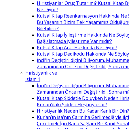
Hıristiyanlar Oruç Tutar mı? Kutsal Kitap
Ne Diyor?
Kutsal Kitap Reenkarnasyon Hakkında Ne 
Bu Yaşamın Bizim Tek Yaşamımız Olduğunu
Bilebiliriz?
Kutsal Kitap İyileştirme Hakkında Ne Söylü
Bağışlatmada İyileştirme Var mıdır?
Kutsal Kitap Araf Hakkında Ne Diyor?
Kutsal Kitap Dedikodu Hakkında Ne Söylüy
İncil’in Değiştirildiğini Biliyorum. Muhamme
Zamanından Önce mi Değiştirildi, Sonra mı
Hıristiyanlık ve
İslam 1
İncil’in Değiştirildiğini Biliyorum. Muhamme
Zamanından Önce mi Değiştirildi, Sonra mı
Kutsal Kitap Şiddetle Doluyken Neden Hıris
Kur’an’daki Şiddeti Eleştiriyorlar?
Hıristiyanlık Neden Bu Kadar Kanlı Bir Din?
Kur’an’ın İsa’nın Çarmıha Gerilmediğiyle İlgil
Çürütmek İçin Bana Sağlam Bir Kanıt Sunabi