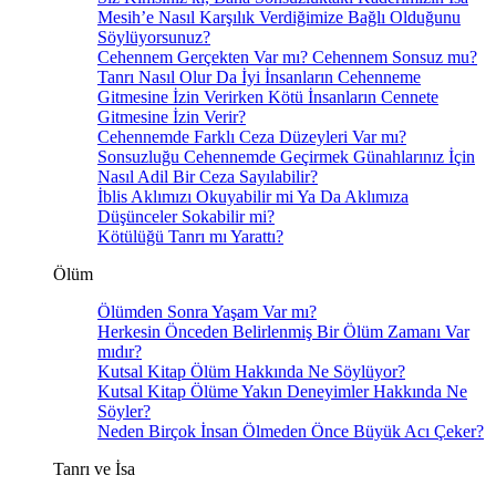
Mesih’e Nasıl Karşılık Verdiğimize Bağlı Olduğunu
Söylüyorsunuz?
Cehennem Gerçekten Var mı? Cehennem Sonsuz mu?
Tanrı Nasıl Olur Da İyi İnsanların Cehenneme
Gitmesine İzin Verirken Kötü İnsanların Cennete
Gitmesine İzin Verir?
Cehennemde Farklı Ceza Düzeyleri Var mı?
Sonsuzluğu Cehennemde Geçirmek Günahlarınız İçin
Nasıl Adil Bir Ceza Sayılabilir?
İblis Aklımızı Okuyabilir mi Ya Da Aklımıza
Düşünceler Sokabilir mi?
Kötülüğü Tanrı mı Yarattı?
Ölüm
Ölümden Sonra Yaşam Var mı?
Herkesin Önceden Belirlenmiş Bir Ölüm Zamanı Var
mıdır?
Kutsal Kitap Ölüm Hakkında Ne Söylüyor?
Kutsal Kitap Ölüme Yakın Deneyimler Hakkında Ne
Söyler?
Neden Birçok İnsan Ölmeden Önce Büyük Acı Çeker?
Tanrı ve İsa