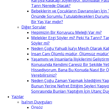
Karşıya Kalacağı Söyleniyor. Bombalar Patl
Tanrı Nerede Olacak?
Bebeklerin ve Çocukların Davranışları İçin 
Önünde Sorumlu Tutulabilecekleri Duruma 
Bir Yaş Var mıdır?
Diğer Sorular
Hepimizin Bir Koruyucu Meleği Var mı?
Melekler Ezgi Söyler mi? Peki Ya Tanrı? Tan
Söyler mi?
Neden Çoğu Yahudi İsa’yı Mesih Olarak Ka
İnsan Canı Ölümlü müdür, Ölümsüz müdür
Yaşamımı ve İnsanlarla İlişkilerimi Geliştir
Konusunda Kendimi Çaresiz Bir Şekilde Yet
Hissediyorum. Bana Bu Konuda Nasıl Bir 
Verebilirsiniz?
Neden Çoğu Zaman Yapmak İstediğimi Ya
Bunun Yerine Nefret Ettiğim Şeyleri Yapıy
Sonrasında Bunları Yaptığım İçin Utanç D
Yazılar
İsa’nın Duyguları
Önsöz