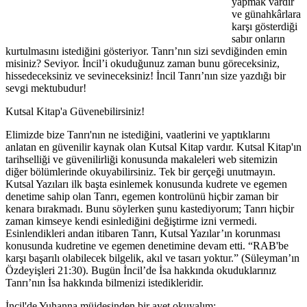
yapmak vardır
ve günahkârlara
karşı gösterdiği
sabır onların
kurtulmasını istediğini gösteriyor. Tanrı’nın sizi sevdiğinden emin
misiniz? Seviyor. İncil’i okuduğunuz zaman bunu göreceksiniz,
hissedeceksiniz ve sevineceksiniz! İncil Tanrı’nın size yazdığı bir
sevgi mektubudur!
Kutsal Kitap'a Güvenebilirsiniz!
Elimizde bize Tanrı'nın ne istediğini, vaatlerini ve yaptıklarını
anlatan en güvenilir kaynak olan Kutsal Kitap vardır. Kutsal Kitap'ın
tarihselliği ve güvenilirliği konusunda makaleleri web sitemizin
diğer bölümlerinde okuyabilirsiniz. Tek bir gerçeği unutmayın.
Kutsal Yazıları ilk başta esinlemek konusunda kudrete ve egemen
denetime sahip olan Tanrı, egemen kontrolünü hiçbir zaman bir
kenara bırakmadı. Bunu söylerken şunu kastediyorum; Tanrı hiçbir
zaman kimseye kendi esinlediğini değiştirme izni vermedi.
Esinlendikleri andan itibaren Tanrı, Kutsal Yazılar’ın korunması
konusunda kudretine ve egemen denetimine devam etti. “RAB'be
karşı başarılı olabilecek bilgelik, akıl ve tasarı yoktur.” (Süleyman’ın
Özdeyişleri 21:30). Bugün İncil’de İsa hakkında okuduklarınız
Tanrı’nın İsa hakkında bilmenizi istedikleridir.
İncil'de Yuhanna müjdesinden bir ayet okuyalım;