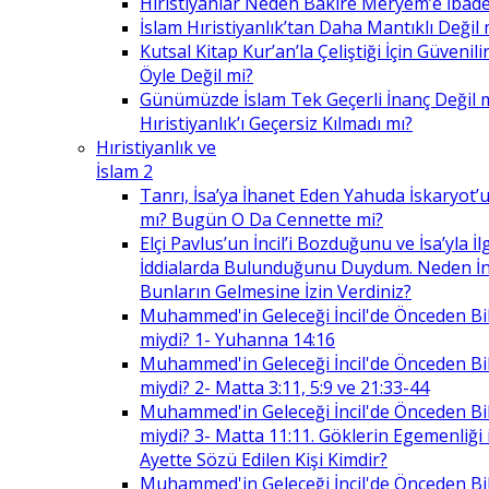
Hıristiyanlar Neden Bakire Meryem’e İbade
İslam Hıristiyanlık’tan Daha Mantıklı Değil 
Kutsal Kitap Kur’an’la Çeliştiği İçin Güvenilir
Öyle Değil mi?
Günümüzde İslam Tek Geçerli İnanç Değil 
Hıristiyanlık’ı Geçersiz Kılmadı mı?
Hıristiyanlık ve
İslam 2
Tanrı, İsa’ya İhanet Eden Yahuda İskaryot’u
mı? Bugün O Da Cennette mi?
Elçi Pavlus’un İncil’i Bozduğunu ve İsa’yla İlg
İddialarda Bulunduğunu Duydum. Neden İnc
Bunların Gelmesine İzin Verdiniz?
Muhammed'in Geleceği İncil'de Önceden Bil
miydi? 1- Yuhanna 14:16
Muhammed'in Geleceği İncil'de Önceden Bil
miydi? 2- Matta 3:11, 5:9 ve 21:33-44
Muhammed'in Geleceği İncil'de Önceden Bil
miydi? 3- Matta 11:11. Göklerin Egemenliği il
Ayette Sözü Edilen Kişi Kimdir?
Muhammed'in Geleceği İncil'de Önceden Bil