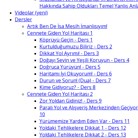
Hakkında Sahip Oldukları Temel Yanlış An
Videolar (yeni)
Dersler
Artık Ben De İsa Mesih İmanlısıyım!
Cennete Giden Yol Haritası 1
Köprüyü Geçin - Ders 1
Kurtulduğumuzu Biliriz - Ders 2
Dikkat Yol Ayrımı! - Ders 3
Doğayı Sevin ve Yeşili Koruyun - Ders 4
Doğruca Yürüyün! - Ders 5
Haritamı İyi Okuyorum! - Ders 6
Durun ve Sorun! (Dua) - Ders 7
Kime Gidiyoruz? - Ders 8
Cennete Giden Yol Haritası 2
Zor Yoldan Gidiniz! - Ders 9
Paralı Yol ve Alışveriş Merkezinden Geçiyor
10
Yürümemize Yardım Eden Var - Ders 11
Yoldaki Tehlikelere Dikkat 1 - Ders 12
Yoldaki Tehlikelere Dikkat 2 - Ders 13