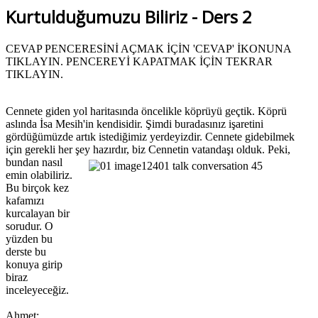
Kurtulduğumuzu Biliriz - Ders 2
CEVAP PENCERESİNİ AÇMAK İÇİN 'CEVAP' İKONUNA
TIKLAYIN. PENCEREYİ KAPATMAK İÇİN TEKRAR
TIKLAYIN.
Cennete giden yol haritasında öncelikle köprüyü geçtik. Köprü
aslında İsa Mesih'in kendisidir. Şimdi buradasınız işaretini
gördüğümüzde artık istediğimiz yerdeyizdir. Cennete gidebilmek
için gerekli her şey hazırdır, biz Cennetin vatandaşı olduk.
Peki,
bundan nasıl
emin olabiliriz.
Bu birçok kez
kafamızı
kurcalayan bir
sorudur. O
yüzden bu
derste bu
konuya girip
biraz
inceleyeceğiz.
Ahmet: