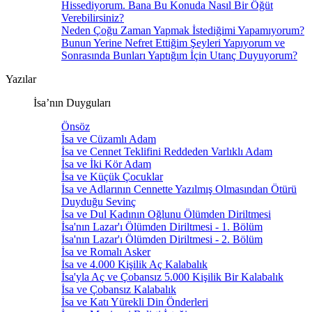
Hissediyorum. Bana Bu Konuda Nasıl Bir Öğüt
Verebilirsiniz?
Neden Çoğu Zaman Yapmak İstediğimi Yapamıyorum?
Bunun Yerine Nefret Ettiğim Şeyleri Yapıyorum ve
Sonrasında Bunları Yaptığım İçin Utanç Duyuyorum?
Yazılar
İsa’nın Duyguları
Önsöz
İsa ve Cüzamlı Adam
İsa ve Cennet Teklifini Reddeden Varlıklı Adam
İsa ve İki Kör Adam
İsa ve Küçük Çocuklar
İsa ve Adlarının Cennette Yazılmış Olmasından Ötürü
Duyduğu Sevinç
İsa ve Dul Kadının Oğlunu Ölümden Diriltmesi
İsa'nın Lazar'ı Ölümden Diriltmesi - 1. Bölüm
İsa'nın Lazar'ı Ölümden Diriltmesi - 2. Bölüm
İsa ve Romalı Asker
İsa ve 4.000 Kişilik Aç Kalabalık
İsa'yla Aç ve Çobansız 5.000 Kişilik Bir Kalabalık
İsa ve Çobansız Kalabalık
İsa ve Katı Yürekli Din Önderleri