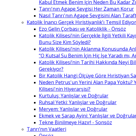
Kabul Etmek Benim İçin Neden Bu Kadar Z
Tanrı'nın Agape Sevgisi Her Zaman Korur
Nasıl Tanrı'nın Agape Sevgisini Alan Taraft
Katolik İnancı Gerçek Hıristiyanlık’ı Temsil Ediyo
Ezo Gelin Çorbası ve Katoliklik - Önsöz
Katolik Kilisesi’nin Gerçekle İlgili Yetkili K
Bunu Size Kim Söyledi?
Katolik Kilisesi’nin Aklanma Konusunda Anl
“O Kutsal Su Benim İçin Hiç İşe Yaradı mı, 
Katolik Kilisesi’nin Tarihi Hakkında Neyi B
Gerekiyor?
Bir Katolik Hangi Ölçüye Göre Hıristiyan Say
Neden Petrus'un Yerini Alan Papa Yoktu? Y
Kilisesi'nin Hiyerarşisi?
Kurtuluş: Yanlışlar ve Doğrular
Ruhsal Yetki: Yanlışlar ve Doğrular
Meryem: Yanlışlar ve Doğrular
Ekmek ve Şarap Ayini: Yanlışlar ve Doğrula
Tekne Binilmeye Hazır! - Sonsöz
Tanrı’nın Vaatleri
Önsöz