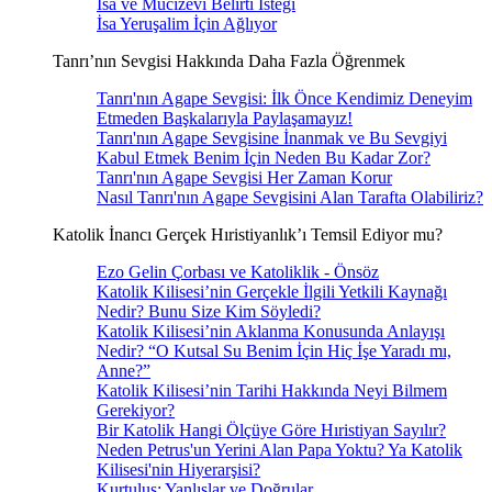
İsa ve Mucizevi Belirti İsteği
İsa Yeruşalim İçin Ağlıyor
Tanrı’nın Sevgisi Hakkında Daha Fazla Öğrenmek
Tanrı'nın Agape Sevgisi: İlk Önce Kendimiz Deneyim
Etmeden Başkalarıyla Paylaşamayız!
Tanrı'nın Agape Sevgisine İnanmak ve Bu Sevgiyi
Kabul Etmek Benim İçin Neden Bu Kadar Zor?
Tanrı'nın Agape Sevgisi Her Zaman Korur
Nasıl Tanrı'nın Agape Sevgisini Alan Tarafta Olabiliriz?
Katolik İnancı Gerçek Hıristiyanlık’ı Temsil Ediyor mu?
Ezo Gelin Çorbası ve Katoliklik - Önsöz
Katolik Kilisesi’nin Gerçekle İlgili Yetkili Kaynağı
Nedir? Bunu Size Kim Söyledi?
Katolik Kilisesi’nin Aklanma Konusunda Anlayışı
Nedir? “O Kutsal Su Benim İçin Hiç İşe Yaradı mı,
Anne?”
Katolik Kilisesi’nin Tarihi Hakkında Neyi Bilmem
Gerekiyor?
Bir Katolik Hangi Ölçüye Göre Hıristiyan Sayılır?
Neden Petrus'un Yerini Alan Papa Yoktu? Ya Katolik
Kilisesi'nin Hiyerarşisi?
Kurtuluş: Yanlışlar ve Doğrular