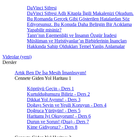
DaVinci Şifresi
DaVinci Şifresi Adlı Kitapla İlgili Makalenizi Okudum.
Bu Romanda Gerçek Gibi Gösterilen Hatalardan Söz
Ediyorsunuz. Bu Konuda Daha Belirgin Bir Açıklama
Yapabilir misiniz?
Tanrı’nın Egemenliği ve İnsanın Özgür İradesi
Müslüman ve Hıristiyanlar’ın Birbirlerinin İnançları
Hakkında Sahip Oldukları Temel Yanlış Anlamalar
Videolar (yeni)
Dersler
Artık Ben De İsa Mesih İmanlısıyım!
Cennete Giden Yol Haritası 1
Köprüyü Geçin - Ders 1
Kurtulduğumuzu Biliriz - Ders 2
Dikkat Yol Ayrımı! - Ders 3
Doğayı Sevin ve Yeşili Koruyun - Ders 4
Doğruca Yürüyün! - Ders 5
Haritamı İyi Okuyorum! - Ders 6
Durun ve Sorun! (Dua) - Ders 7
Kime Gidiyoruz? - Ders 8