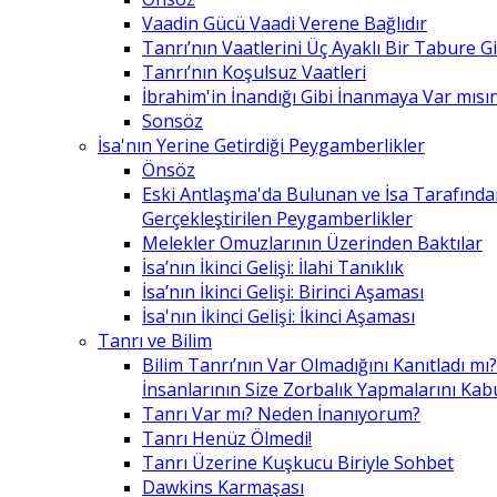
Vaadin Gücü Vaadi Verene Bağlıdır
Tanrı’nın Vaatlerini Üç Ayaklı Bir Tabure 
Tanrı’nın Koşulsuz Vaatleri
İbrahim'in İnandığı Gibi İnanmaya Var mısın
Sonsöz
İsa'nın Yerine Getirdiği Peygamberlikler
Önsöz
Eski Antlaşma'da Bulunan ve İsa Tarafınd
Gerçekleştirilen Peygamberlikler
Melekler Omuzlarının Üzerinden Baktılar
İsa’nın İkinci Gelişi: İlahi Tanıklık
İsa’nın İkinci Gelişi: Birinci Aşaması
İsa'nın İkinci Gelişi: İkinci Aşaması
Tanrı ve Bilim
Bilim Tanrı’nın Var Olmadığını Kanıtladı mı?
İnsanlarının Size Zorbalık Yapmalarını Kab
Tanrı Var mı? Neden İnanıyorum?
Tanrı Henüz Ölmedi!
Tanrı Üzerine Kuşkucu Biriyle Sohbet
Dawkins Karmaşası