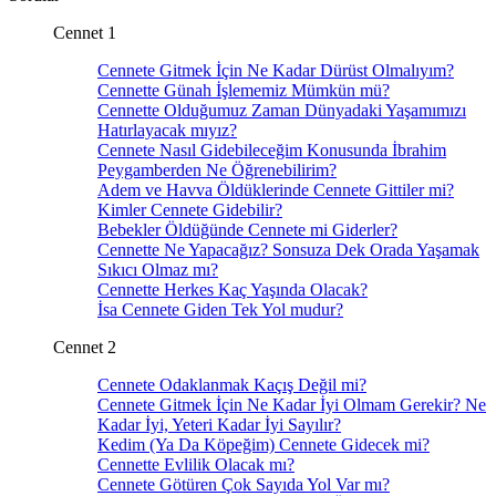
Cennet 1
Cennete Gitmek İçin Ne Kadar Dürüst Olmalıyım?
Cennette Günah İşlememiz Mümkün mü?
Cennette Olduğumuz Zaman Dünyadaki Yaşamımızı
Hatırlayacak mıyız?
Cennete Nasıl Gidebileceğim Konusunda İbrahim
Peygamberden Ne Öğrenebilirim?
Adem ve Havva Öldüklerinde Cennete Gittiler mi?
Kimler Cennete Gidebilir?
Bebekler Öldüğünde Cennete mi Giderler?
Cennette Ne Yapacağız? Sonsuza Dek Orada Yaşamak
Sıkıcı Olmaz mı?
Cennette Herkes Kaç Yaşında Olacak?
İsa Cennete Giden Tek Yol mudur?
Cennet 2
Cennete Odaklanmak Kaçış Değil mi?
Cennete Gitmek İçin Ne Kadar İyi Olmam Gerekir? Ne
Kadar İyi, Yeteri Kadar İyi Sayılır?
Kedim (Ya Da Köpeğim) Cennete Gidecek mi?
Cennette Evlilik Olacak mı?
Cennete Götüren Çok Sayıda Yol Var mı?