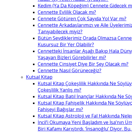
Kedim (Ya Da Köpeğim) Cennete Gidecek m
Cennette Evlilik Olacak mı?
Cennete Götüren Çok Sayıda Yol Var mı?
Cennette Arkadaşlarımızı ve Aile Üyelerimiz
Tanıyabilecek miyiz?
Bütün Sevdiklerimiz Orada Olmazsa Cennet
Kusursuz Bir Yer Olabilir?
Cennetteki İnsanlar Aşağı Bakıp Hala Dün
Yaşayan Bizleri Görebilirler mi?
Cennette Cinsiyet Diye Bir Şey Olacak mı?
Cennette Nasıl Görüneceğiz?
Kutsal Kitap
Kutsal Kitap Çokeşlilik Hakkında Ne Söylü
Çokeşlilik Yanlış mı?
Kutsal Kitap Batıl İnançlar Hakkında Ne Sö
Kutsal Kitap Fahişelik Hakkında Ne Söylüyo
Fahişeyi Bağışlar mı?
Kutsal Kitap Astroloji ve Fal Hakkında Nele
İncil’i Okumaya Yeni Başladım ve İsa’nın Ü
Biri Kafamı Karıştırdı. ‘İnsanoğlu’ Diyor. 