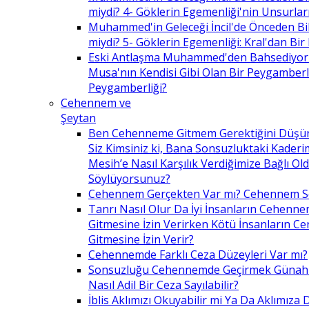
miydi? 4- Göklerin Egemenliği'nin Unsurlar
Muhammed'in Geleceği İncil'de Önceden Bil
miydi? 5- Göklerin Egemenliği: Kral'dan Bir
Eski Antlaşma Muhammed'den Bahsediyor
Musa'nın Kendisi Gibi Olan Bir Peygamberle 
Peygamberliği?
Cehennem ve
Şeytan
Ben Cehenneme Gitmem Gerektiğini Düş
Siz Kimsiniz ki, Bana Sonsuzluktaki Kaderim
Mesih’e Nasıl Karşılık Verdiğimize Bağlı O
Söylüyorsunuz?
Cehennem Gerçekten Var mı? Cehennem 
Tanrı Nasıl Olur Da İyi İnsanların Cehenn
Gitmesine İzin Verirken Kötü İnsanların C
Gitmesine İzin Verir?
Cehennemde Farklı Ceza Düzeyleri Var mı?
Sonsuzluğu Cehennemde Geçirmek Günahla
Nasıl Adil Bir Ceza Sayılabilir?
İblis Aklımızı Okuyabilir mi Ya Da Aklımıza