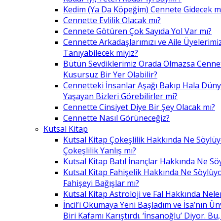
Kedim (Ya Da Köpeğim) Cennete Gidecek m
Cennette Evlilik Olacak mı?
Cennete Götüren Çok Sayıda Yol Var mı?
Cennette Arkadaşlarımızı ve Aile Üyelerimiz
Tanıyabilecek miyiz?
Bütün Sevdiklerimiz Orada Olmazsa Cennet
Kusursuz Bir Yer Olabilir?
Cennetteki İnsanlar Aşağı Bakıp Hala Dün
Yaşayan Bizleri Görebilirler mi?
Cennette Cinsiyet Diye Bir Şey Olacak mı?
Cennette Nasıl Görüneceğiz?
Kutsal Kitap
Kutsal Kitap Çokeşlilik Hakkında Ne Söylü
Çokeşlilik Yanlış mı?
Kutsal Kitap Batıl İnançlar Hakkında Ne Sö
Kutsal Kitap Fahişelik Hakkında Ne Söylüyo
Fahişeyi Bağışlar mı?
Kutsal Kitap Astroloji ve Fal Hakkında Nele
İncil’i Okumaya Yeni Başladım ve İsa’nın Ü
Biri Kafamı Karıştırdı. ‘İnsanoğlu’ Diyor. 