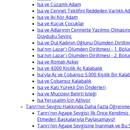
İsa ve Cüzamlı Adam
İsa ve Cennet Teklifini Reddeden Varlıklı 
İsa ve İki Kör Adam
İsa ve Küçük Çocuklar
İsa ve Adlarının Cennette Yazılmış Olması
Duyduğu Sevinç
İsa ve Dul Kadının Oğlunu Ölümden Diriltm
İsa'nın Lazar'ı Ölümden Diriltmesi - 1. Böl
İsa'nın Lazar'ı Ölümden Diriltmesi - 2. Böl
İsa ve Romalı Asker
İsa ve 4.000 Kişilik Aç Kalabalık
İsa'yla Aç ve Çobansız 5.000 Kişilik Bir Kala
İsa ve Çobansız Kalabalık
İsa ve Katı Yürekli Din Önderleri
İsa ve Mucizevi Belirti İsteği
İsa Yeruşalim İçin Ağlıyor
Tanrı’nın Sevgisi Hakkında Daha Fazla Öğrenme
Tanrı'nın Agape Sevgisi: İlk Önce Kendimi
Etmeden Başkalarıyla Paylaşamayız!
Tanrı'nın Agape Sevgisine İnanmak ve Bu 