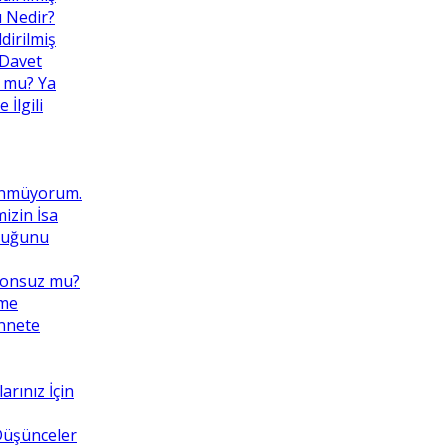
ı Nedir?
dirilmiş
 Davet
 mu? Ya
İlgili
ünmüyorum.
izin İsa
lduğunu
Sonsuz mu?
eme
ennete
rınız İçin
 Düşünceler