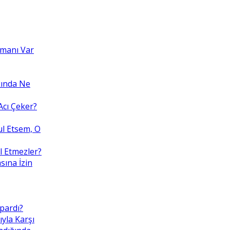
amanı Var
kında Ne
cı Çeker?
ul Etsem, O
l Etmezler?
sına İzin
pardı?
ıyla Karşı