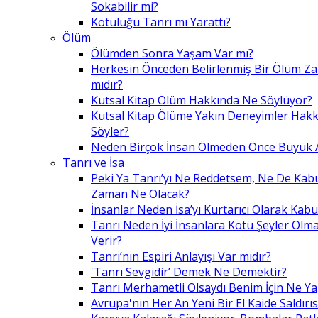
Sokabilir mi?
Kötülüğü Tanrı mı Yarattı?
Ölüm
Ölümden Sonra Yaşam Var mı?
Herkesin Önceden Belirlenmiş Bir Ölüm Z
mıdır?
Kutsal Kitap Ölüm Hakkında Ne Söylüyor?
Kutsal Kitap Ölüme Yakın Deneyimler Hak
Söyler?
Neden Birçok İnsan Ölmeden Önce Büyük A
Tanrı ve İsa
Peki Ya Tanrı’yı Ne Reddetsem, Ne De Kab
Zaman Ne Olacak?
İnsanlar Neden İsa’yı Kurtarıcı Olarak Kabu
Tanrı Neden İyi İnsanlara Kötü Şeyler Olma
Verir?
Tanrı’nın Espiri Anlayışı Var mıdır?
'Tanrı Sevgidir’ Demek Ne Demektir?
Tanrı Merhametli Olsaydı Benim İçin Ne Ya
Avrupa'nın Her An Yeni Bir El Kaide Saldırıs