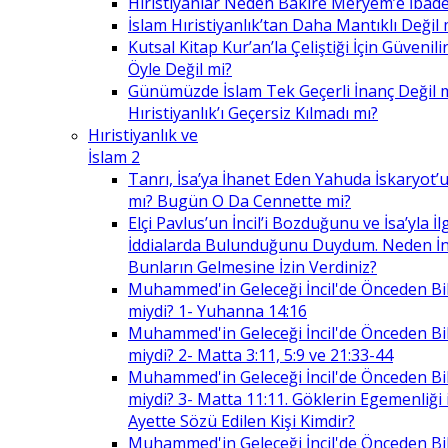
Hıristiyanlar Neden Bakire Meryem’e İbade
İslam Hıristiyanlık’tan Daha Mantıklı Değil 
Kutsal Kitap Kur’an’la Çeliştiği İçin Güvenilir
Öyle Değil mi?
Günümüzde İslam Tek Geçerli İnanç Değil 
Hıristiyanlık’ı Geçersiz Kılmadı mı?
Hıristiyanlık ve
İslam 2
Tanrı, İsa’ya İhanet Eden Yahuda İskaryot’u
mı? Bugün O Da Cennette mi?
Elçi Pavlus’un İncil’i Bozduğunu ve İsa’yla İlg
İddialarda Bulunduğunu Duydum. Neden İnc
Bunların Gelmesine İzin Verdiniz?
Muhammed'in Geleceği İncil'de Önceden Bil
miydi? 1- Yuhanna 14:16
Muhammed'in Geleceği İncil'de Önceden Bil
miydi? 2- Matta 3:11, 5:9 ve 21:33-44
Muhammed'in Geleceği İncil'de Önceden Bil
miydi? 3- Matta 11:11. Göklerin Egemenliği il
Ayette Sözü Edilen Kişi Kimdir?
Muhammed'in Geleceği İncil'de Önceden Bil