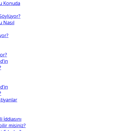
 Bu Konuda
Söylüyor?
 Nasıl
yor?
or?
d’in
?
d’in
?
tiyanlar
i İddiasını
lir misiniz?