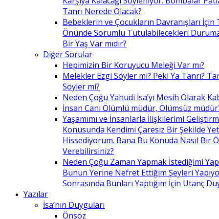
Karşıya Kalacağı Söyleniyor. Bombalar Patl
Tanrı Nerede Olacak?
Bebeklerin ve Çocukların Davranışları İçin 
Önünde Sorumlu Tutulabilecekleri Duruma 
Bir Yaş Var mıdır?
Diğer Sorular
Hepimizin Bir Koruyucu Meleği Var mı?
Melekler Ezgi Söyler mi? Peki Ya Tanrı? Tan
Söyler mi?
Neden Çoğu Yahudi İsa’yı Mesih Olarak Ka
İnsan Canı Ölümlü müdür, Ölümsüz müdür
Yaşamımı ve İnsanlarla İlişkilerimi Geliştir
Konusunda Kendimi Çaresiz Bir Şekilde Yet
Hissediyorum. Bana Bu Konuda Nasıl Bir 
Verebilirsiniz?
Neden Çoğu Zaman Yapmak İstediğimi Ya
Bunun Yerine Nefret Ettiğim Şeyleri Yapıy
Sonrasında Bunları Yaptığım İçin Utanç D
Yazılar
İsa’nın Duyguları
Önsöz