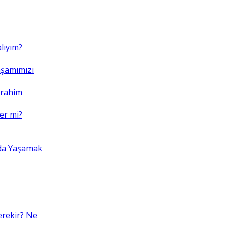
lıyım?
şamımızı
brahim
er mi?
da Yaşamak
erekir? Ne