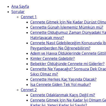
Ana Sayfa
Sorular
Cennet 1
Cennete Gitmek İçin Ne Kadar Dürüst Olma
Cennette Günah İşlememiz Mümkün mü?
Cennette Olduğumuz Zaman Dünyadaki Ya
Hatırlayacak mıyız?
Cennete Nasıl Gidebileceğim Konusunda İ
Peygamberden Ne Öğrenebilirim?
Adem ve Havva Öldüklerinde Cennete Gittil
Kimler Cennete Gidebilir?
Bebekler Öldüğünde Cennete mi Giderler?
Cennette Ne Yapacağız? Sonsuza Dek Ora
Sıkıcı Olmaz mı?
Cennette Herkes Kaç Yaşında Olacak?
İsa Cennete Giden Tek Yol mudur?
Cennet 2
Cennete Odaklanmak Kaçış Değil mi?
Cennete Gitmek İçin Ne Kadar İyi Olmam G
Kadar İyi, Yeteri Kadar İyi Sayılır?