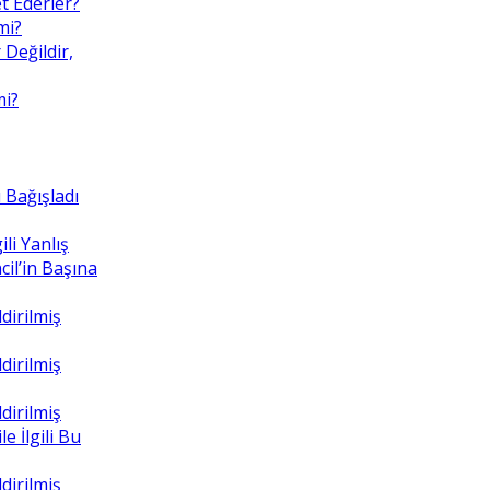
t Ederler?
mi?
 Değildir,
mi?
 Bağışladı
ili Yanlış
il’in Başına
dirilmiş
dirilmiş
dirilmiş
e İlgili Bu
dirilmiş