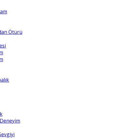
Adam
ndan Ötürü
esi
üm
üm
balık
k
z Deneyim
Sevgiyi