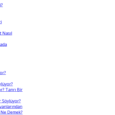
i?
i
 Nasıl
yada
yor?
ylüyor?
r? Tanrı Bir
r Söylüyor?
nvanlarından
Bu, Ne Demek?