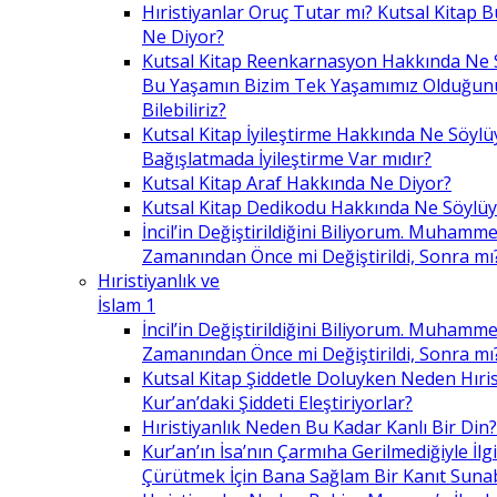
Hıristiyanlar Oruç Tutar mı? Kutsal Kitap
Ne Diyor?
Kutsal Kitap Reenkarnasyon Hakkında Ne 
Bu Yaşamın Bizim Tek Yaşamımız Olduğunu
Bilebiliriz?
Kutsal Kitap İyileştirme Hakkında Ne Söylü
Bağışlatmada İyileştirme Var mıdır?
Kutsal Kitap Araf Hakkında Ne Diyor?
Kutsal Kitap Dedikodu Hakkında Ne Söylüy
İncil’in Değiştirildiğini Biliyorum. Muhamme
Zamanından Önce mi Değiştirildi, Sonra mı
Hıristiyanlık ve
İslam 1
İncil’in Değiştirildiğini Biliyorum. Muhamme
Zamanından Önce mi Değiştirildi, Sonra mı
Kutsal Kitap Şiddetle Doluyken Neden Hıris
Kur’an’daki Şiddeti Eleştiriyorlar?
Hıristiyanlık Neden Bu Kadar Kanlı Bir Din?
Kur’an’ın İsa’nın Çarmıha Gerilmediğiyle İlgil
Çürütmek İçin Bana Sağlam Bir Kanıt Sunabi