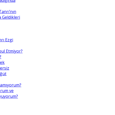
adığında
Tanrı’nın
Geldikleri
rı Ezgi
bul Etmiyor?
?
mek
ersiz
Öğüt
pamıyorum?
orum ve
uyuyorum?